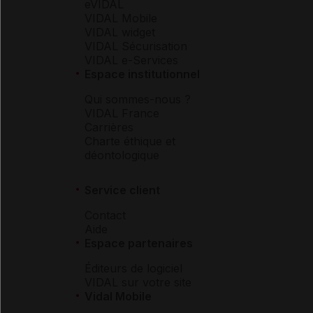
eVIDAL
VIDAL Mobile
VIDAL widget
VIDAL Sécurisation
VIDAL e-Services
Espace institutionnel
Qui sommes-nous ?
VIDAL France
Carrières
Charte éthique et
déontologique
Service client
Contact
Aide
Espace partenaires
Éditeurs de logiciel
VIDAL sur votre site
Vidal Mobile