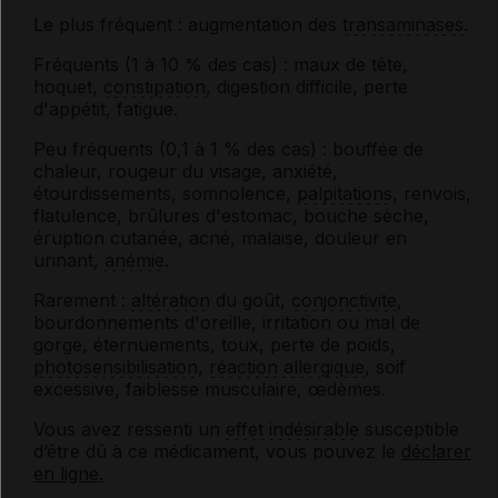
Le plus fréquent : augmentation des
transaminases
.
Fréquents (1 à 10 % des cas) : maux de tête,
hoquet,
constipation
, digestion difficile, perte
d'appétit, fatigue.
Peu fréquents (0,1 à 1 % des cas) : bouffée de
chaleur, rougeur du visage, anxiété,
étourdissements, somnolence,
palpitations
, renvois,
flatulence, brûlures d'estomac, bouche sèche,
éruption cutanée, acné, malaise, douleur en
urinant,
anémie
.
Rarement :
altération
du goût,
conjonctivite
,
bourdonnements d'oreille, irritation ou mal de
gorge, éternuements, toux, perte de poids,
photosensibilisation
,
réaction allergique
, soif
excessive, faiblesse musculaire, œdèmes.
Vous avez ressenti un
effet indésirable
susceptible
d’être dû à ce médicament, vous pouvez le
déclarer
en ligne.