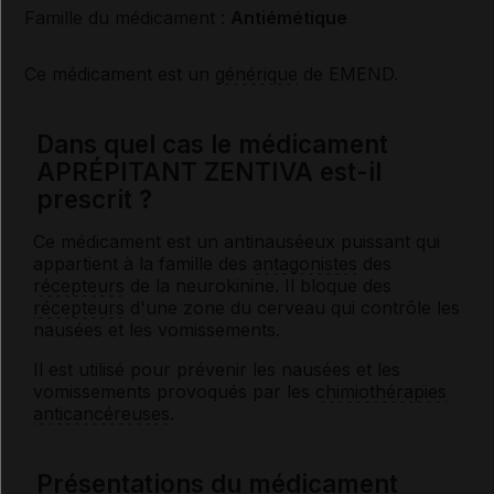
Famille du médicament :
Antiémétique
Ce médicament est un
générique
de EMEND.
Dans quel cas le médicament
APRÉPITANT ZENTIVA est-il
prescrit ?
Ce médicament est un antinauséeux puissant qui
appartient à la famille des
antagonistes
des
récepteurs
de la neurokinine. Il bloque des
récepteurs
d'une zone du cerveau qui contrôle les
nausées et les vomissements.
Il est utilisé pour prévenir les nausées et les
vomissements provoqués par les
chimiothérapies
anticancéreuses
.
Présentations du médicament