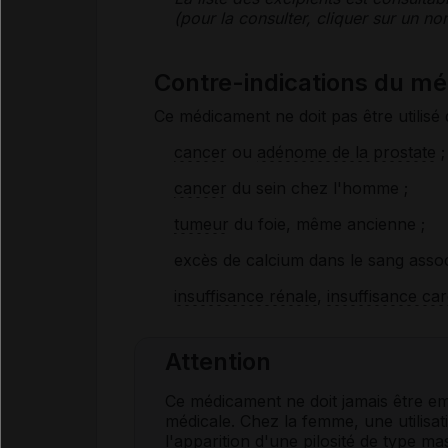
(pour la consulter, cliquer sur un 
Contre-indications du 
Ce médicament ne doit pas être utilisé 
cancer
ou
adénome de la prostate
;
cancer
du sein chez l'homme ;
tumeur
du foie, même ancienne ;
excès de calcium dans le sang asso
insuffisance rénale
,
insuffisance ca
Attention
Ce médicament ne doit jamais être e
médicale. Chez la femme, une utilisa
l'apparition d'une pilosité de type mas