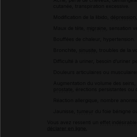
cutanée, transpiration excessive.
Modification de la libido,
dépression
Maux de tête,
migraine
, sensation v
Bouffées de chaleur, hypertension.
Bronchite,
sinusite
, troubles de la v
Difficulté à uriner, besoin d’uriner p
Douleurs articulaires ou musculaire
Augmentation du volume des seins, d
prostate
, érections persistantes ou
Réaction allergique, nombre anorm
Jaunisse,
tumeur
du foie bénigne o
Vous avez ressenti un
effet indésirable
déclarer en ligne.