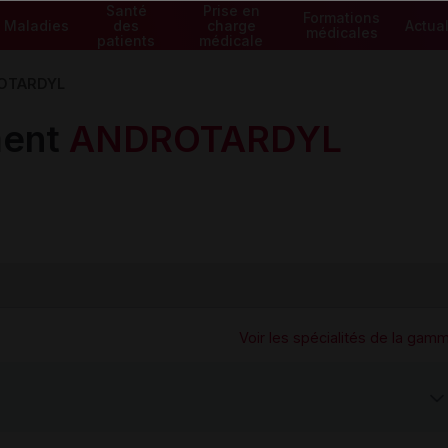
Santé
Prise en
Formations
Maladies
des
charge
Actual
médicales
patients
médicale
OTARDYL
ment
ANDROTARDYL
Voir les spécialités de la gam