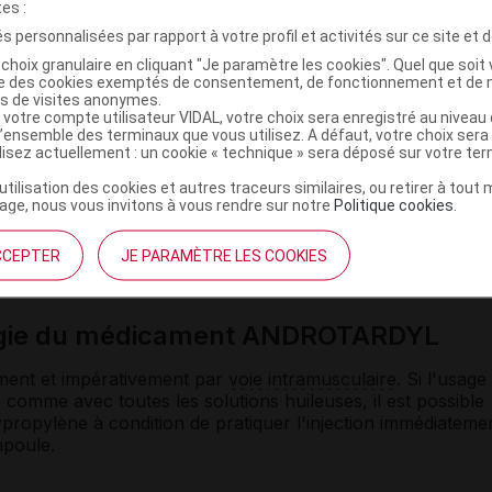
tes :
s personnalisées par rapport à votre profil et activités sur ce site et d
choix granulaire en cliquant "Je paramètre les cookies". Quel que soit 
ment ANDROTARDYL avec d'autres
ise des cookies exemptés de consentement, de fonctionnement et de 
es de visites anonymes.
 votre compte utilisateur VIDAL, votre choix sera enregistré au nivea
l’ensemble des terminaux que vous utilisez. A défaut, votre choix ser
barbituriques
, les
anticoagulants
oraux et les
antidiabétiqu
ilisez actuellement : un cookie « technique » sera déposé sur votre te
’utilisation des cookies et autres traceurs similaires, ou retirer à tou
ge, nous vous invitons à vous rendre sur notre
Politique cookies
.
laitement
CCEPTER
JE PARAMÈTRE LES COOKIES
ez la femme.
ogie du médicament ANDROTARDYL
tement et impérativement par
voie
intramusculaire
. Si l'usage
omme avec toutes les solutions huileuses, il est possible
lypropylène à condition de pratiquer l'injection immédiateme
mpoule.