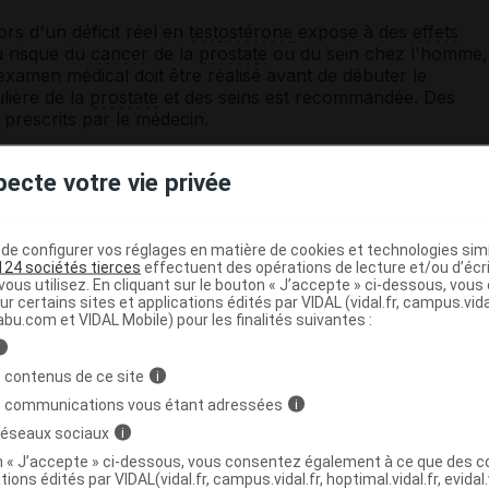
rs d'un déficit réel en
testostérone
expose à des
effets
u risque du
cancer
de la
prostate
ou du sein chez l'homme,
examen médical doit être réalisé avant de débuter le
lière de la
prostate
et des seins est recommandée. Des
prescrits par le médecin.
quise après l'injection. En effet, il peut arriver que la
pecte votre vie privée
e en partie dans la circulation sanguine, et que de
nt le poumon et obstruent temporairement de petites
bolies
peuvent alors provoquer une toux, un
piration, des douleurs dans la poitrine, des fourmillements
e configurer vos réglages en matière de cookies et technologies simil
 voire une perte de connaissance. Ces
symptômes
124 sociétés tierces
effectuent des opérations de lecture et/ou d’écr
ous utilisez. En cliquant sur le bouton « J’accepte » ci-dessous, vou
ues minutes. Le recours à un bref apport d'oxygène est
ur certains sites et applications édités par VIDAL (vidal.fr, campus.vidal.
abu.com et VIDAL Mobile) pour les finalités suivantes :
i
ffrez d'
hypertension artérielle
, d'épilepsie, d'apnée du
on ou si vous présentez des facteurs de risque de
 contenus de ce site
i
s communications vous étant adressées
i
réduire la spermatogenèse de manière réversible.
 réseaux sociaux
i
on « J’accepte » ci-dessous, vous consentez également à ce que des co
ne substance susceptible de rendre positifs certains
tests
tions édités par VIDAL(vidal.fr, campus.vidal.fr, hoptimal.vidal.fr, evidal.