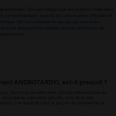
grand public. Elle est rédigée par les experts Vidal dans
ne compréhension, à partir de l’information officielle et
ntifique. Elle ne constitue en aucun cas une base
l et ne doit pas être utilisée comme référentiel de
 médicament.
ment ANDROTARDYL est-il prescrit ?
rone
,
hormone
sexuelle mâle. Elle est indispensable au
secondaires masculins (pilosité, mue de la voix,
ection...) et apparaît chez le garçon au moment de la