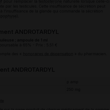
if
pour remplacer la
testostérone
naturelle lorsque celle-ci
te par les testicules. Cette insuffisance de sécrétion peut
à l'insuffisance de la glande qui commande la sécrétion
ypophyse
).
cament ANDROTARDYL
ileuse ; ampoule de 1 ml
boursable à 65%
- Prix : 5.51 €
compte des «
honoraires de dispensation
» du pharmacien.
ment ANDROTARDYL
p amp
250 mg
te
le sur la page produit de chaque médicament de la gamme