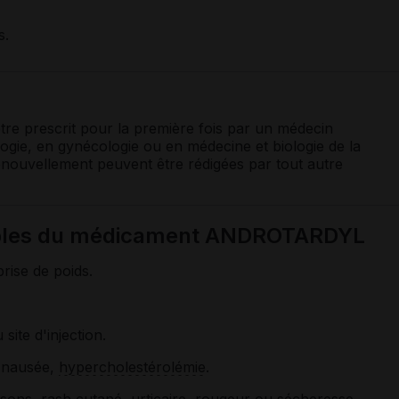
s.
tre prescrit pour la première fois par un médecin
logie, en gynécologie ou en médecine et biologie de la
nouvellement peuvent être rédigées par tout autre
ssibles du médicament ANDROTARDYL
rise de poids.
 site d'injection.
 nausée,
hypercholestérolémie
.
sons, rash cutané,
urticaire
, rougeur ou sécheresse