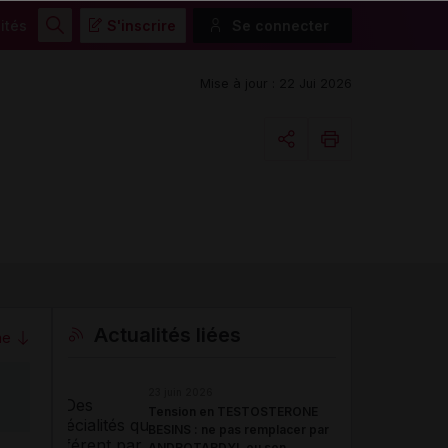
ités
S'inscrire
Se connecter
Rechercher
Mise à jour : 22 Jui 2026
Copier l'url
Email
Actualités liées
me
23 juin 2026
Tension en TESTOSTERONE
BESINS : ne pas remplacer par
ANDROTARDYL ou son