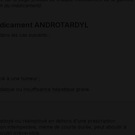
nom du médicament).
médicament ANDROTARDYL
dans les cas suivants :
cié à une
tumeur
;
rdiaque
ou
insuffisance hépatique
grave.
mployé ou réemployé en dehors d'une prescription
tion intempestive, même de courte durée, peut aboutir à
culin irréversible.