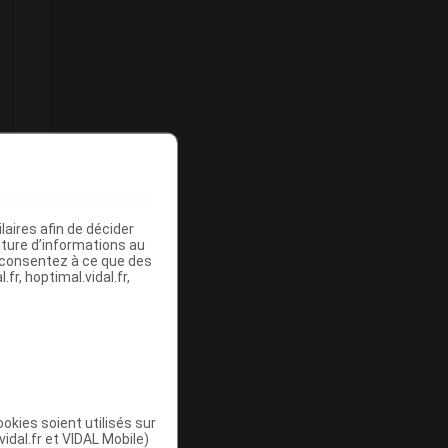
aires afin de décider
iture d’informations au
s consentez à ce que des
fr, hoptimal.vidal.fr,
okies soient utilisés sur
vidal.fr et VIDAL Mobile)