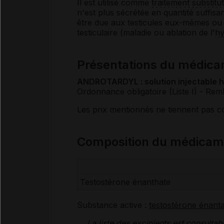
Il est utilisé comme
traitement substitut
n'est plus sécrétée en quantité suffisan
être due aux testicules eux-mêmes ou 
testiculaire (maladie ou ablation de l'
h
Présentations du médi
ANDROTARDYL : solution injectable hu
Ordonnance obligatoire (Liste I)
- Rem
Les prix mentionnés ne tiennent pas 
Composition du médica
Testostérone énanthate
Substance active :
testostérone énanta
La liste des
excipients
est consultab