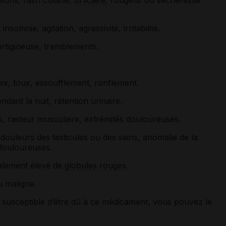
, insomnie, agitation, agressivité, irritabilité.
ertigineuse, tremblements.
oix, toux, essoufflement, ronflement.
endant la nuit, rétention urinaire.
s, raideur musculaire, extrémités douloureuses.
ouleurs des testicules ou des seins, anomalie de la
 douloureuses.
alement élevé de
globules rouges
.
u maligne.
susceptible d’être dû à ce médicament, vous pouvez le