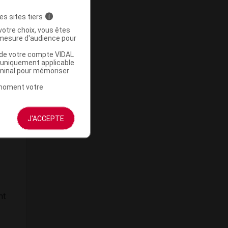
es sites tiers
i
votre choix, vous êtes
mesure d'audience pour
u de votre compte VIDAL
a uniquement applicable
es
.
rminal pour mémoriser
t moment votre
J'ACCEPTE
nt