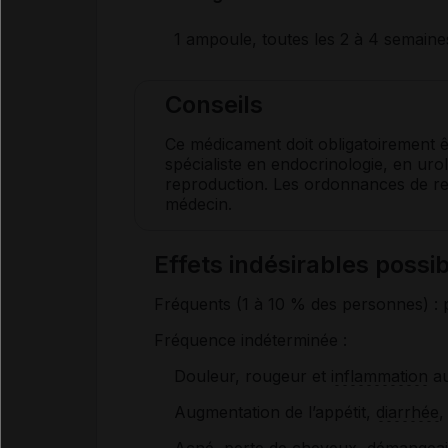
1 ampoule, toutes les 2 à 4 semaine
Conseils
Ce médicament doit obligatoirement ê
spécialiste en endocrinologie, en uro
reproduction. Les ordonnances de re
médecin.
Effets indésirables po
Fréquents (1 à 10 % des personnes) : p
Fréquence indéterminée :
Douleur, rougeur et
inflammation
au
Augmentation de l’appétit,
diarrhée
,
Acné, perte de cheveux, démangeai