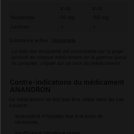
p cp
p cp
Nilutamide
50 mg
150 mg
Lactose
+
+
Substance active :
Nilutamide
La liste des
excipients
est consultable sur la page
produit de chaque médicament de la gamme (pour
la consulter, cliquer sur un nom du médicament).
Contre-indications du médicament
ANANDRON
Ce médicament ne doit pas être utilisé dans les cas
suivants :
antécédent
d'
hépatite
due à la prise de
nilutamide,
insuffisance hépatique
grave,