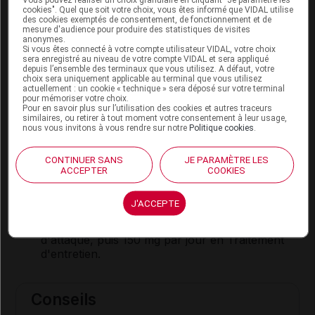
anticoagulant
oral, un médicament pouvant
cookies". Quel que soit votre choix, vous êtes informé que VIDAL utilise
des cookies exemptés de consentement, de fonctionnement et de
provoquer des
torsades de pointes
ou un
mesure d'audience pour produire des statistiques de visites
médicament contenant l'une des substances
anonymes.
Si vous êtes connecté à votre compte utilisateur VIDAL, votre choix
suivantes : propranolol, phénytoïne,
sera enregistré au niveau de votre compte VIDAL et sera appliqué
chlordiazépoxide, diazépam, théophylline.
depuis l’ensemble des terminaux que vous utilisez. A défaut, votre
choix sera uniquement applicable au terminal que vous utilisez
actuellement : un cookie « technique » sera déposé sur votre terminal
pour mémoriser votre choix.
Mode d'emploi et posologie du
Pour en savoir plus sur l’utilisation des cookies et autres traceurs
similaires, ou retirer à tout moment votre consentement à leur usage,
médicament ANANDRON
nous vous invitons à vous rendre sur notre
Politique cookies
.
Ce médicament peut être pris au cours ou en
CONTINUER SANS
JE PARAMÈTRE LES
dehors des repas, en une ou plusieurs prises.
ACCEPTER
COOKIES
Posologie usuelle :
J'ACCEPTE
Adulte
: 300 mg par jour en traitement
d'attaque, puis 150 mg par jour en Traitement
d'entretien.
Conseils