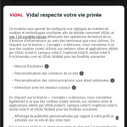
appropriés et décidera ou non d'interrompre le
traitement.
Vidal respecte votre vie privée
Comme avec tout traitement antiandrogène, des
précautions sont nécessaires en cas
Ce module vous permet de configurer vos réglages en matière de
d'
antécédent
ou de facteur de risque de
troubles
cookies et technologies similaires afin de décider comment VIDAL et
ses 124 sociétés tierces
effectuent des opérations de lecture et/ou
du rythme cardiaque
.
d’écriture d’informations au sein des terminaux que vous utilisez. En
cliquant sur le bouton « J’accepte » ci-dessous, vous consentez à ce
Évitez l'absorption de boissons alcoolisées
que des cookies soient utilisés sur certains sites et applications édités
par VIDAL (vidal.fr, campus.vidal.fr, hoptimal.vidal.fr, evidal.vidal.fr,
pendant le traitement : risque d'
effet antabuse
fr.m3manabu.com et VIDAL Mobile) pour les finalités suivantes :
(malaise, bouffées de chaleur).
Mesure d’audience
i
Conducteur : ce médicament peut être
Personnalisation des contenus de ce site
i
responsable de troubles visuels et d'une
Personnalisation des communications vous étant adressées
i
sensibilité anormale à la lumière.
Interaction avec les réseaux sociaux
i
En cliquant sur le bouton « J’accepte » ci-dessous, vous consentez
Interactions du médicament
également à ce que des cookies soient utilisés sur certains sites et
ANANDRON avec d'autres
applications édités par VIDAL(vidal.fr, campus.vidal.fr, hoptimal.vidal.fr,
evidal.vidal.fr et VIDAL Mobile) pour les finalités suivantes :
substances
Affichage de publicités personnalisées par rapport à votre profil et
i
activités sur ce site et des sites tiers
Informez votre médecin si vous prenez un
Vous pouvez réaliser un choix granulaire en cliquant "Je paramètre les