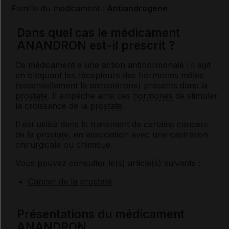
Famille du médicament :
Antiandrogène
Dans quel cas le médicament
ANANDRON est-il prescrit ?
Ce médicament a une action antihormonale : il agit
en bloquant les
récepteurs
des
hormones
mâles
(essentiellement la
testostérone
) présents dans la
prostate
. Il empêche ainsi ces
hormones
de stimuler
la croissance de la
prostate
.
Il est utilisé dans le traitement de certains
cancers
de la
prostate
, en association avec une castration
chirurgicale ou chimique.
Vous pouvez consulter le(s) article(s) suivants :
Cancer de la prostate
Présentations du médicament
ANANDRON