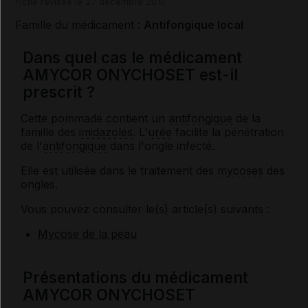
Fiche révisée le 27 décembre 2010
Famille du médicament :
Antifongique local
Dans quel cas le médicament
AMYCOR ONYCHOSET est-il
prescrit ?
Cette pommade contient un
antifongique
de la
famille des
imidazolés
. L'
urée
facilite la pénétration
de l'
antifongique
dans l'ongle infecté.
Elle est utilisée dans le traitement des
mycoses
des
ongles.
Vous pouvez consulter le(s) article(s) suivants :
Mycose de la peau
Présentations du médicament
AMYCOR ONYCHOSET