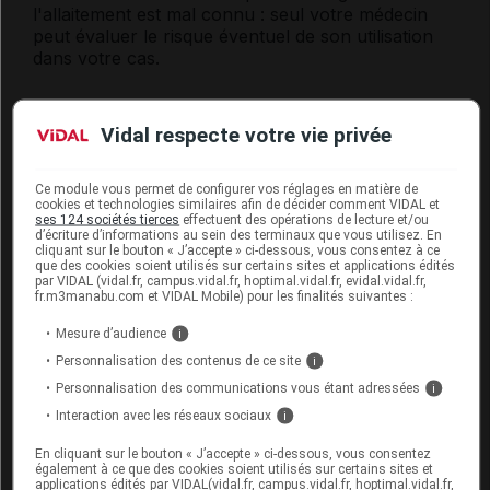
l'allaitement est mal connu : seul votre médecin
peut évaluer le risque éventuel de son utilisation
dans votre cas.
Mode d'emploi et posologie du
Vidal respecte votre vie privée
médicament AMYCOR ONYCHOSET
Ce module vous permet de configurer vos réglages en matière de
Appliquer, après la douche ou le bain, la quantité
cookies et technologies similaires afin de décider comment VIDAL et
de pommade nécessaire pour recouvrir
ses 124 sociétés tierces
effectuent des opérations de lecture et/ou
d’écriture d’informations au sein des terminaux que vous utilisez. En
entièrement l'ongle malade. Poser le pansement
cliquant sur le bouton « J’accepte » ci-dessous, vous consentez à ce
occlusif et le garder en place pendant 24 heures.
que des cookies soient utilisés sur certains sites et applications édités
par VIDAL (vidal.fr, campus.vidal.fr, hoptimal.vidal.fr, evidal.vidal.fr,
fr.m3manabu.com et VIDAL Mobile) pour les finalités suivantes :
Ôter le pansement avant la douche ou le bain
suivant pour laisser l'ongle en contact avec l'eau
Mesure d’audience
i
chaude. Après la toilette, éliminer la partie ramollie
Personnalisation des contenus de ce site
i
de l'ongle avec le grattoir avant de renouveler le
pansement.
Personnalisation des communications vous étant adressées
i
Interaction avec les réseaux sociaux
i
Posologie usuelle :
En cliquant sur le bouton « J’accepte » ci-dessous, vous consentez
également à ce que des cookies soient utilisés sur certains sites et
1 application par jour jusqu'à élimination de l'ongle
applications édités par VIDAL(vidal.fr, campus.vidal.fr, hoptimal.vidal.fr,