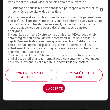
malade (1 à 3 semaines).
evidal.vidal.fr et VIDAL Mobile) pour les finalités suivantes :
Affichage de publicités personnalisées par rapport à votre profil et
i
Cette première partie du traitement (élimination de
activités sur ce site et des sites tiers
l'ongle malade) doit être suivie d'un traitement
Vous pouvez réaliser un choix granulaire en cliquant "Je paramètre les
avec une crème ou une autre pommade ne
cookies". Quel que soit votre choix, vous êtes informé que VIDAL utilise
des cookies exemptés de consentement, de fonctionnement et de
contenant pas d'
urée
, prescrite par votre médecin.
mesure d'audience pour produire des statistiques de visites
anonymes.
Si vous êtes connecté à votre compte utilisateur VIDAL, votre choix
sera enregistré au niveau de votre compte VIDAL et sera appliqué
Conseils
depuis l’ensemble des terminaux que vous utilisez. A défaut, votre
choix sera uniquement applicable au terminal que vous utilisez
actuellement : un cookie « technique » sera déposé sur votre terminal
Pour faciliter la guérison des
mycoses
des pieds
pour mémoriser votre choix.
et éviter les récidives, il est recommandé :
Pour en savoir plus sur l’utilisation des cookies et autres traceurs
similaires, ou retirer à tout moment votre consentement à leur usage,
nous vous invitons à vous rendre sur notre
Politique cookies
.
de changer de chaussures tous les jours,
pour leur permettre de sécher au moins 24
heures ;
CONTINUER SANS
JE PARAMÈTRE LES
ACCEPTER
COOKIES
de porter des chaussettes en fibres naturelles
(coton, laine) ;
J'ACCEPTE
de se sécher soigneusement les pieds après la
douche ou le bain ;
de ne pas porter de chaussures ou de