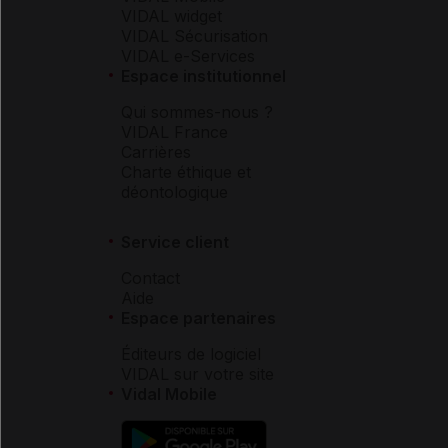
VIDAL widget
VIDAL Sécurisation
VIDAL e-Services
Espace institutionnel
Qui sommes-nous ?
VIDAL France
Carrières
Charte éthique et
déontologique
Service client
Contact
Aide
Espace partenaires
Éditeurs de logiciel
VIDAL sur votre site
Vidal Mobile