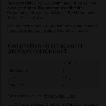
AMYCOR ONYCHOSET : pommade ; tube de 10 g
avec grattoir et 15 pansements adhésifs
Ordonnance obligatoire (Liste I)
- Remboursable à
30%
- Prix : 17.88 €
Les prix mentionnés ne tiennent pas compte des «
honoraires de dispensation
» du pharmacien.
Composition du médicament
AMYCOR ONYCHOSET
p 100 g
Bifonazole
1 g
Urée
40 g
Lanoline
+
Substances actives :
Bifonazole
,
Urée
La liste des
excipients
est consultable sur la page