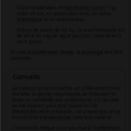
Dans l'éradication d'
Helicobacter pylori
: 1 g,
matin et soir, en association avec un autre
antibiotique
et un antiulcéreux.
Enfant de moins de 40 kg
: la dose habituelle est
de 40 à 90 mg par kg et par jour, répartie en 2
ou 3 prises.
En cas d'
insuffisance rénale
, la
posologie
doit être
diminuée.
Conseils
Le médecin prescrit parfois un prélèvement pour
identifier le
germe
responsable de l'infection et
tester sa sensibilité aux
antibiotiques
. Le résultat
de cet examen peut être faussé en cas
d'
automédication
préalable : ne prenez pas et ne
donnez pas d'
antibiotiques
sans avis médical.
L'éventuelle fatigue n'est pas due à l'
antibiotique
,