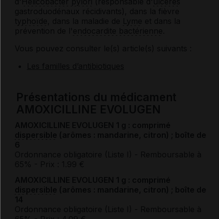
d'
Helicobacter pylori
(responsable d'
ulcères
gastroduodénaux récidivants), dans la fièvre
typhoïde
, dans la maladie de
Lyme
et dans la
prévention de l'
endocardite bactérienne
.
Vous pouvez consulter le(s) article(s) suivants :
Les familles d’antibiotiques
Présentations du médicament
AMOXICILLINE EVOLUGEN
AMOXICILLINE EVOLUGEN 1 g : comprimé
dispersible
(arômes : mandarine, citron) ; boîte de
6
Ordonnance obligatoire (Liste I)
- Remboursable à
65%
- Prix : 1.99 €
AMOXICILLINE EVOLUGEN 1 g : comprimé
dispersible
(arômes : mandarine, citron) ; boîte de
14
Ordonnance obligatoire (Liste I)
- Remboursable à