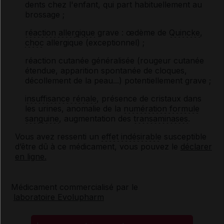
dents chez l'enfant, qui part habituellement au
brossage ;
réaction allergique
grave : œdème de
Quincke
,
choc
allergique (exceptionnel) ;
réaction cutanée généralisée (rougeur cutanée
étendue, apparition spontanée de cloques,
décollement de la peau...) potentiellement grave ;
insuffisance rénale
, présence de cristaux dans
les urines, anomalie de la
numération formule
sanguine
, augmentation des
transaminases
.
Vous avez ressenti un
effet indésirable
susceptible
d’être dû à ce médicament, vous pouvez le
déclarer
en ligne.
Médicament commercialisé par le
laboratoire Evolupharm