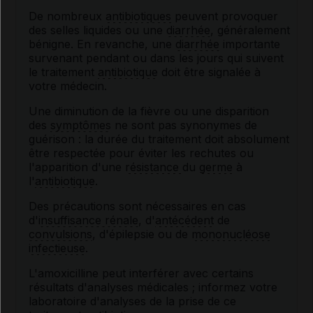
De nombreux
antibiotiques
peuvent provoquer
des selles liquides ou une
diarrhée
, généralement
bénigne. En revanche, une
diarrhée
importante
survenant pendant ou dans les jours qui suivent
le traitement
antibiotique
doit être signalée à
votre médecin.
Une diminution de la fièvre ou une disparition
des
symptômes
ne sont pas synonymes de
guérison : la durée du traitement doit absolument
être respectée pour éviter les rechutes ou
l'apparition d'une
résistance
du
germe
à
l'
antibiotique
.
Des précautions sont nécessaires en cas
d'
insuffisance rénale
, d'
antécédent
de
convulsions
, d'épilepsie ou de
mononucléose
infectieuse
.
L'amoxicilline peut interférer avec certains
résultats d'analyses médicales ; informez votre
laboratoire d'analyses de la prise de ce