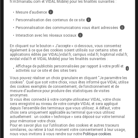
fr.m3manabu.com et VIDAL Mobile) pour les finalités suivantes :
Aucun effet néfaste pour l'enfant à naître n'a été
Mesure d’audience
i
établi avec ce médicament. Il peut être utilisé sur
prescription médicale pendant la grossesse.
Personnalisation des contenus de ce site
i
Personnalisation des communications vous étant adressées
i
Allaitement :
Interaction avec les réseaux sociaux
i
Ce médicament passe dans le lait maternel ; la
En cliquant sur le bouton « J’accepte » ci-dessous, vous consentez
également à ce que des cookies soient utilisés sur certains sites et
poursuite de l'allaitement est possible, mais tout
applications édités par VIDAL(vidal.fr, campus.vidal.fr, hoptimal.vidal.fr,
symptôme
survenant chez le
nourrisson
devra
evidal.vidal.fr et VIDAL Mobile) pour les finalités suivantes :
être signalé au médecin :
muguet
, éruption de
Affichage de publicités personnalisées par rapport à votre profil et
i
boutons... pouvant traduire une
intolérance
ou
activités sur ce site et des sites tiers
une
allergie
.
Vous pouvez réaliser un choix granulaire en cliquant "Je paramètre les
cookies". Quel que soit votre choix, vous êtes informé que VIDAL utilise
des cookies exemptés de consentement, de fonctionnement et de
mesure d'audience pour produire des statistiques de visites
Mode d'emploi et posologie du
anonymes.
Si vous êtes connecté à votre compte utilisateur VIDAL, votre choix
médicament AMOXICILLINE
sera enregistré au niveau de votre compte VIDAL et sera appliqué
depuis l’ensemble des terminaux que vous utilisez. A défaut, votre
EVOLUGEN
choix sera uniquement applicable au terminal que vous utilisez
actuellement : un cookie « technique » sera déposé sur votre terminal
pour mémoriser votre choix.
Les repas ne modifient pas l'absorption du
Pour en savoir plus sur l’utilisation des cookies et autres traceurs
médicament, qui peut donc être pris à n'importe
similaires, ou retirer à tout moment votre consentement à leur usage,
nous vous invitons à vous rendre sur notre
Politique cookies
.
quel moment de la journée.