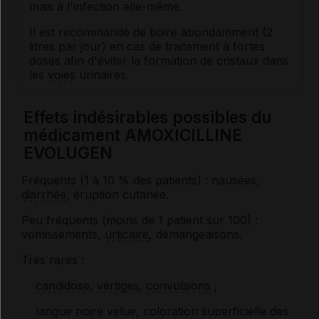
mais à l'infection elle-même.
Il est recommandé de boire abondamment (2
litres par jour) en cas de traitement à fortes
doses afin d'éviter la formation de cristaux dans
les
voies
urinaires.
Effets indésirables possibles du
médicament AMOXICILLINE
EVOLUGEN
Fréquents (1 à 10 % des patients) : nausées,
diarrhée
, éruption cutanée.
Peu fréquents (moins de 1 patient sur 100) :
vomissements,
urticaire
, démangeaisons.
Très rares :
candidose
,
vertiges
,
convulsions
;
langue noire velue, coloration superficielle des