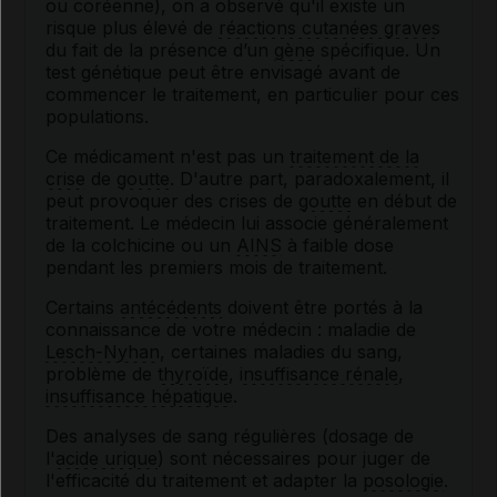
ou coréenne), on a observé qu'il existe un
risque plus élevé de
réactions cutanées graves
du fait de la présence d’un
gène
spécifique. Un
test génétique peut être envisagé avant de
commencer le traitement, en particulier pour ces
populations.
Ce médicament n'est pas un
traitement de la
crise
de
goutte
. D'autre part, paradoxalement, il
peut provoquer des crises de
goutte
en début de
traitement. Le médecin lui associe généralement
de la colchicine ou un
AINS
à faible dose
pendant les premiers mois de traitement.
Certains
antécédents
doivent être portés à la
connaissance de votre médecin : maladie de
Lesch-Nyhan
, certaines maladies du sang,
problème de
thyroïde
,
insuffisance rénale
,
insuffisance hépatique
.
Des analyses de sang régulières (dosage de
l'
acide urique
) sont nécessaires pour juger de
l'efficacité du traitement et adapter la
posologie
.