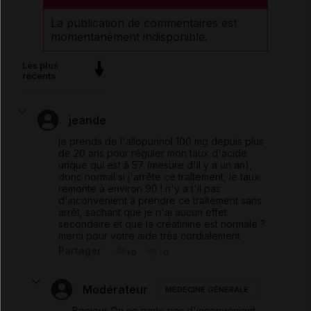
La publication de commentaires est
momentanément indisponible.
Les plus
récents
jeande
je prends de l'allopurinol 100 mg depuis plus
de 20 ans pour réguler mon taux d'acide
urique qui est à 57 (mesure d'il y a un an),
donc normal si j'arrête ce traîtement, le taux
remonte à environ 90 ! n'y a t'il pas
d'inconvénient à prendre ce traîtement sans
arrêt, sachant que je n'ai aucun effet
secondaire et que la créatinine est normale ?
merci pour votre aide très cordialement
Partager
+0
-0
Modérateur
MÉDECINE GÉNÉRALE
Bonjour On ne parle pas d'inconvénient,