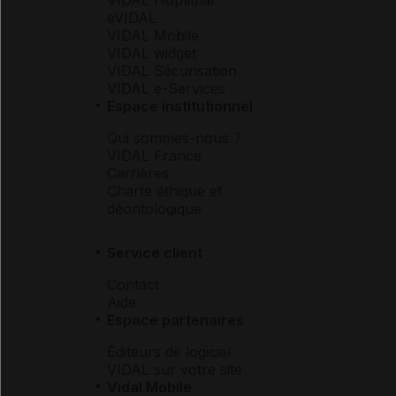
eVIDAL
VIDAL Mobile
VIDAL widget
VIDAL Sécurisation
VIDAL e-Services
Espace institutionnel
Qui sommes-nous ?
VIDAL France
Carrières
Charte éthique et
déontologique
Service client
Contact
Aide
Espace partenaires
Éditeurs de logiciel
VIDAL sur votre site
Vidal Mobile