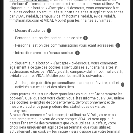
la didanosine.
d’écriture d’informations au sein des terminaux que vous utilisez. En
cliquant sur le bouton « J’accepte » ci-dessous, vous consentez à ce
Informez par ailleurs votre médecin si vous prenez
que des cookies soient utilisés sur certains sites et applications édités
par VIDAL (vidal.fr, campus.vidal.fr, hoptimal.vidal.fr, evidal.vidal.fr,
un
anticoagulant
oral, un inhibiteur de l'
enzyme
de
fr.m3manabu.com et VIDAL Mobile) pour les finalités suivantes :
conversion (IEC), un
diurétique
, un
antibiotique
contenant de l'amoxicilline ou de l'ampicilline, un
Mesure d’audience
i
médicament contenant de l'hydroxyde d'aluminium,
Personnalisation des contenus de ce site
i
de la théophylline ou de l'aminophylline.
Personnalisation des communications vous étant adressées
i
Interaction avec les réseaux sociaux
i
Fertilité, grossesse et allaitement
En cliquant sur le bouton « J’accepte » ci-dessous, vous consentez
également à ce que des cookies soient utilisés sur certains sites et
L'effet de ce médicament pendant la grossesse ou
applications édités par VIDAL(vidal.fr, campus.vidal.fr, hoptimal.vidal.fr,
evidal.vidal.fr et VIDAL Mobile) pour les finalités suivantes :
l'allaitement est mal connu : seul votre médecin
peut évaluer le risque éventuel de son utilisation
Affichage de publicités personnalisées par rapport à votre profil et
i
activités sur ce site et des sites tiers
dans votre cas.
Vous pouvez réaliser un choix granulaire en cliquant "Je paramètre les
cookies". Quel que soit votre choix, vous êtes informé que VIDAL utilise
des cookies exemptés de consentement, de fonctionnement et de
Mode d'emploi et posologie du
mesure d'audience pour produire des statistiques de visites
anonymes.
médicament ALLOPURINOL
Si vous êtes connecté à votre compte utilisateur VIDAL, votre choix
sera enregistré au niveau de votre compte VIDAL et sera appliqué
VIATRIS
depuis l’ensemble des terminaux que vous utilisez. A défaut, votre
choix sera uniquement applicable au terminal que vous utilisez
actuellement : un cookie « technique » sera déposé sur votre terminal