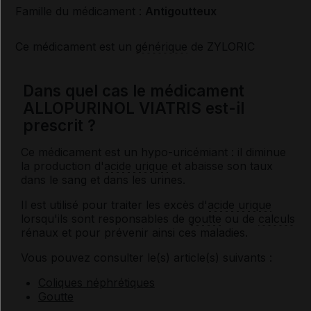
Famille du médicament :
Antigoutteux
Ce médicament est un
générique
de ZYLORIC
Dans quel cas le médicament
ALLOPURINOL VIATRIS est-il
prescrit ?
Ce médicament est un hypo-uricémiant : il diminue
la production d'
acide urique
et abaisse son taux
dans le sang et dans les urines.
Il est utilisé pour traiter les excès d'
acide urique
lorsqu'ils sont responsables de
goutte
ou de
calculs
rénaux et pour prévenir ainsi ces maladies.
Vous pouvez consulter le(s) article(s) suivants :
Coliques néphrétiques
Goutte