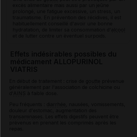
excès alimentaire mais aussi par un jeûne
prolongé, une fatigue excessive, un stress, un
traumatisme. En prévention des récidives, il est
habituellement conseillé d'avoir une bonne
hydratation, de limiter sa consommation d'
alcool
et de lutter contre un éventuel surpoids.
Effets indésirables possibles du
médicament ALLOPURINOL
VIATRIS
En début de traitement : crise de
goutte
prévenue
généralement par l'association de colchicine ou
d'
AINS
à faible dose.
Peu fréquents :
diarrhée
, nausées, vomissements,
douleur d'estomac, augmentation des
transaminases
. Les effets digestifs peuvent être
prévenus en prenant les comprimés après les
repas.