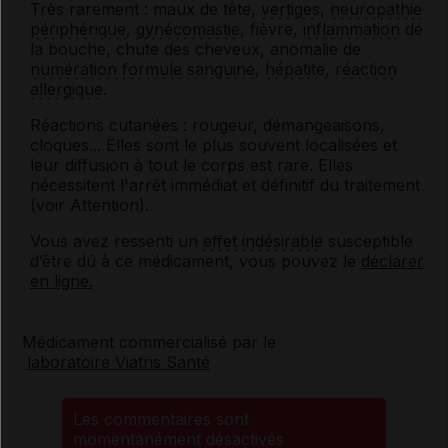
Très rarement : maux de tête,
vertiges
,
neuropathie
périphérique
,
gynécomastie
, fièvre,
inflammation
de
la bouche, chute des cheveux, anomalie de
numération formule sanguine
,
hépatite
,
réaction
allergique
.
Réactions cutanées : rougeur, démangeaisons,
cloques... Elles sont le plus souvent localisées et
leur diffusion à tout le corps est rare. Elles
nécessitent l'arrêt immédiat et définitif du traitement
(voir
Attention
).
Vous avez ressenti un
effet indésirable
susceptible
d’être dû à ce médicament, vous pouvez le
déclarer
en ligne.
Médicament commercialisé par le
laboratoire Viatris Santé
Les commentaires sont
momentanément désactivés