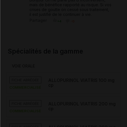
mais de bénéfice rapporté au risque. Si vos
crises de goutte on cessé sous traitement,
il est justifié de le continuer à vie.
Partager
+4
-0
Spécialités de la gamme
VOIE ORALE
FICHE ABRÉGÉE
ALLOPURINOL VIATRIS 100 mg
cp
COMMERCIALISÉ
FICHE ABRÉGÉE
ALLOPURINOL VIATRIS 200 mg
cp
COMMERCIALISÉ