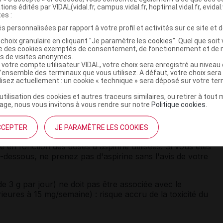
es : augmentation du risque d'
hémorragie
.
tions édités par VIDAL(vidal.fr, campus.vidal.fr, hoptimal.vidal.fr, evidal.
tes :
 doit être prudente en cas de varicelle ou de fièvre due à un
s personnalisées par rapport à votre profil et activités sur ce site et d
 de Reye
, rarissimes, mais parfois mortels, ont été
choix granulaire en cliquant "Je paramètre les cookies". Quel que soit 
r des troubles de la conscience et des vomissements. En
ise des cookies exemptés de consentement, de fonctionnement et de 
'absence d'avis médical, d'autres
antipyrétiques
es de visites anonymes.
tre préférés.
 votre compte utilisateur VIDAL, votre choix sera enregistré au nivea
l’ensemble des terminaux que vous utilisez. A défaut, votre choix ser
ilisez actuellement : un cookie « technique » sera déposé sur votre te
um
) en quantité notable.
’utilisation des cookies et autres traceurs similaires, ou retirer à tou
ge, nous vous invitons à vous rendre sur notre
Politique cookies
.
ment ALKA-SELTZER avec d'autres
CCEPTER
JE PARAMÈTRE LES COOKIES
le en fonction des doses d'aspirine utilisées. Si vous êtes
i-dessous, ne prenez pas d'aspirine sans l'avis de votre
 de 3 g par jour) ne doit pas être associée avec le
ieures à 15 mg/semaine) : risque accru de la toxicité du