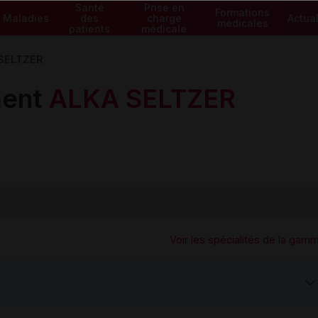
Santé
Prise en
Formations
Maladies
des
charge
Actual
médicales
patients
médicale
SELTZER
ment
ALKA SELTZER
Voir les spécialités de la gam