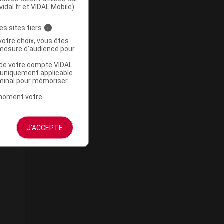
vidal.fr et VIDAL Mobile)
es sites tiers
i
votre choix, vous êtes
mesure d'audience pour
u de votre compte VIDAL
a uniquement applicable
rminal pour mémoriser
t moment votre
J'ACCEPTE