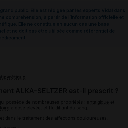
grand public. Elle est rédigée par les experts Vidal dans
ne compréhension, à partir de l’information officielle et
ntifique. Elle ne constitue en aucun cas une base
l et ne doit pas être utilisée comme référentiel de
 médicament.
tipyrétique
ent ALKA-SELTZER est-il prescrit ?
 qui possède de nombreuses propriétés :
antalgique
et
toire
à dose élevée, et fluidifiant du sang.
re et dans le traitement des affections douloureuses.