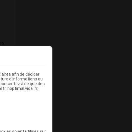
re
aires afin de décider
iture d’informations au
s consentez à ce que des
fr, hoptimal.vidal.fr,
okies soient utilisés sur