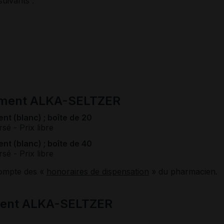
suivants :
cament ALKA-SELTZER
t (blanc) ; boîte de 20
rsé
- Prix libre
t (blanc) ; boîte de 40
rsé
- Prix libre
compte des «
honoraires de dispensation
» du pharmacien.
ment ALKA-SELTZER