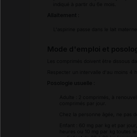
indiqué à partir du 6
e
mois.
Allaitement :
L'aspirine passe dans le lait materne
Mode d'emploi et posol
Les comprimés doivent être dissous da
Respecter un intervalle d'au moins 4 h
Posologie usuelle :
Adulte
: 2 comprimés, à renouvele
comprimés par jour.
Chez la personne âgée, ne pas d
Enfant
: 60 mg par kg et par jour,
heures ou 10 mg par kg toutes les 