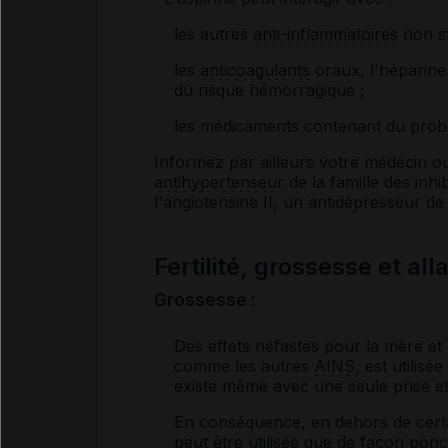
les autres
anti-inflammatoires
non st
les
anticoagulants
oraux, l'héparine
du risque hémorragique ;
les médicaments contenant du prob
Informez par ailleurs votre médecin 
antihypertenseur
de la famille des inhib
l'angiotensine II, un
antidépresseur
de 
Fertilité, grossesse et al
Grossesse :
Des effets néfastes pour la mère et l
comme les autres
AINS
, est utilis
existe même avec une seule prise et
En conséquence, en dehors de certain
peut être utilisée que de façon ponc