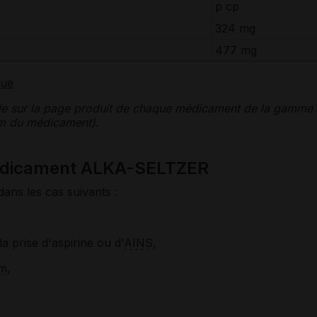
p cp
324 mg
477 mg
que
le sur la page produit de chaque médicament de la gamme
nom du médicament).
médicament ALKA-SELTZER
dans les cas suivants :
 prise d'aspirine ou d'
AINS
,
m
,