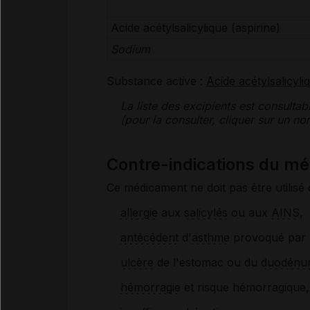
Acide acétylsalicylique (aspirine)
Sodium
Substance active :
Acide acétylsalicyli
La liste des
excipients
est consultab
(pour la consulter, cliquer sur un 
Contre-indications du 
Ce médicament ne doit pas être utilisé 
allergie
aux
salicylés
ou aux
AINS
,
antécédent
d'
asthme
provoqué par la
ulcère
de l'estomac ou du
duodénu
hémorragie
et risque hémorragique,