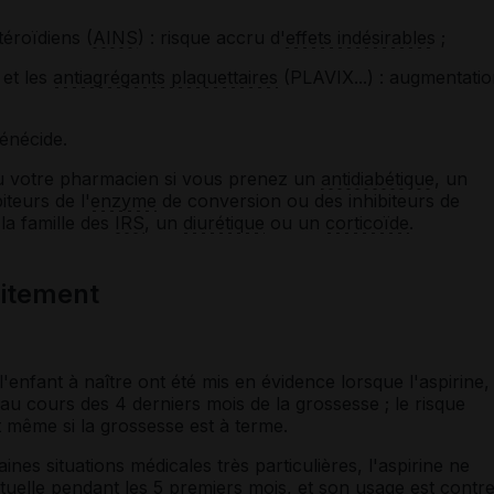
éroïdiens (
AINS
) : risque accru d'
effets indésirables
;
 et les
antiagrégants plaquettaires
(PLAVIX...) : augmentatio
énécide.
ou votre pharmacien si vous prenez un
antidiabétique
, un
iteurs de l'
enzyme
de conversion ou des inhibiteurs de
la famille des
IRS
, un
diurétique
ou un
corticoïde
.
laitement
'enfant à naître ont été mis en évidence lorsque l'aspirine,
ée au cours des 4 derniers mois de la grossesse ; le risque
 même si la grossesse est à terme.
es situations médicales très particulières, l'aspirine ne
tuelle pendant les 5 premiers mois, et son usage est contr