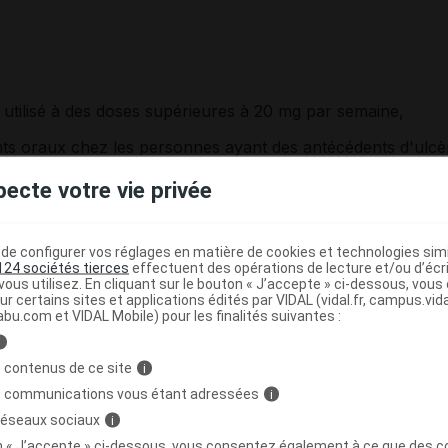
 utilisé à des doses supérieures à 20 mg par semaine,
nts
oraux chez les personnes ayant des
antécédents
d'
ulcè
pecte votre vie privée
e configurer vos réglages en matière de cookies et technologies simil
124 sociétés tierces
effectuent des opérations de lecture et/ou d’écr
ous utilisez. En cliquant sur le bouton « J’accepte » ci-dessous, vou
ur certains sites et applications édités par VIDAL (vidal.fr, campus.vidal.
anodin. Tout
surdosage
ou prise prolongée exposent à des
abu.com et VIDAL Mobile) pour les finalités suivantes :
i
médical préalable en cas d'
antécédent
d'
ulcère
de
 contenus de ce site
i
cien, d'
insuffisance rénale
, de déficit en
G6PD
, d'
asthme
,
s communications vous étant adressées
i
 dispositif intra-utérin (stérilet).
 réseaux sociaux
i
dant la semaine qui précède une extraction dentaire, une
on « J’accepte » ci-dessous, vous consentez également à ce que des co