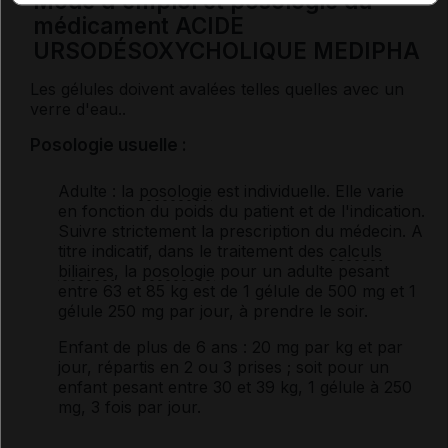
Mode d'emploi et posologie du
médicament ACIDE
URSODÉSOXYCHOLIQUE MEDIPHA
Les gélules doivent avalées telles quelles avec un
verre d'eau..
Posologie usuelle :
Adulte
: la
posologie
est individuelle. Elle varie
en fonction du poids du patient et de l'indication.
Suivre strictement la prescription du médecin. A
titre indicatif, dans le traitement des
calculs
biliaires
, la
posologie
pour un adulte pesant
entre 63 et 85 kg est de 1 gélule de 500 mg et 1
gélule 250 mg par jour, à prendre le soir.
Enfant de plus de 6 ans : 20 mg par kg et par
jour, répartis en 2 ou 3 prises ; soit pour un
enfant pesant entre 30 et 39 kg, 1 gélule à 250
mg, 3 fois par jour.