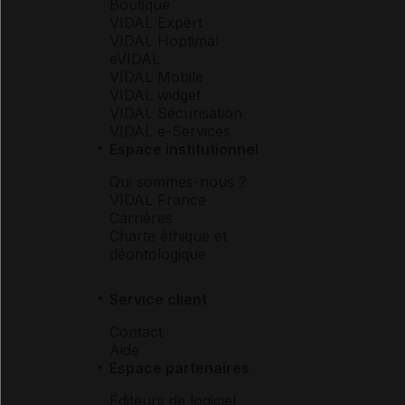
Boutique
VIDAL Expert
VIDAL Hoptimal
eVIDAL
VIDAL Mobile
VIDAL widget
VIDAL Sécurisation
VIDAL e-Services
Espace institutionnel
Qui sommes-nous ?
VIDAL France
Carrières
Charte éthique et
déontologique
Service client
Contact
Aide
Espace partenaires
Éditeurs de logiciel