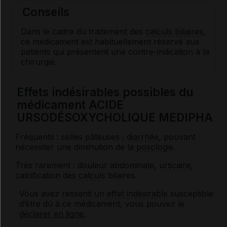
Conseils
Dans le cadre du traitement des
calculs biliaires
,
ce médicament est habituellement réservé aux
patients qui présentent une contre-indication à la
chirurgie.
Effets indésirables possibles du
médicament ACIDE
URSODÉSOXYCHOLIQUE MEDIPHA
Fréquents : selles pâteuses ;
diarrhée
, pouvant
nécessiter une diminution de la
posologie
.
Très rarement : douleur abdominale,
urticaire
,
calcification des
calculs
bilaires.
Vous avez ressenti un
effet indésirable
susceptible
d’être dû à ce médicament, vous pouvez le
déclarer en ligne.