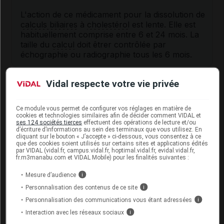
L'action de ce médicament pour la dissolution de
calculs biliaires
à
cholestérol
est lente. Elle est
habituellement comprise entre 6 et 24 mois. La
taille du
calcul
doit êtrer contrôlée par
échographie ou radiographie tous les 6 mois.
Interactions du médicament ACIDE
Vidal respecte votre vie privée
URSODÉSOXYCHOLIQUE MEDIPHA
avec d'autres substances
Ce module vous permet de configurer vos réglages en matière de
cookies et technologies similaires afin de décider comment VIDAL et
ses 124 sociétés tierces
effectuent des opérations de lecture et/ou
Ce médicament peut interagir avec la colestyramine
d’écriture d’informations au sein des terminaux que vous utilisez. En
cliquant sur le bouton « J’accepte » ci-dessous, vous consentez à ce
(
QUESTRAN
), les
antiacides
contenant des
sels
que des cookies soient utilisés sur certains sites et applications édités
d'aluminium et la smectite. Un délai minimum de 2
par VIDAL (vidal.fr, campus.vidal.fr, hoptimal.vidal.fr, evidal.vidal.fr,
heures doit être respecté entre la prise de ces
fr.m3manabu.com et VIDAL Mobile) pour les finalités suivantes :
médicaments.
Mesure d’audience
i
Informez par ailleurs votre médecin si vous prenez
Personnalisation des contenus de ce site
i
un médicament contenant de la ciclosporine.
Personnalisation des communications vous étant adressées
i
Interaction avec les réseaux sociaux
i