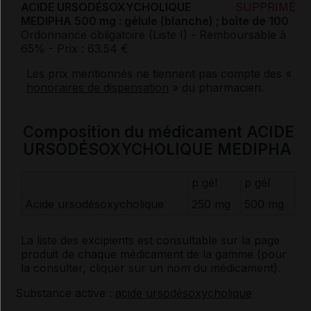
ACIDE URSODÉSOXYCHOLIQUE
SUPPRIMÉ
MEDIPHA 500 mg : gélule (blanche) ; boîte de 100
Ordonnance obligatoire (Liste I)
- Remboursable à
65%
- Prix : 63.54 €
Les prix mentionnés ne tiennent pas compte des «
honoraires de dispensation
» du pharmacien.
Composition du médicament ACIDE
URSODÉSOXYCHOLIQUE MEDIPHA
p gél
p gél
Acide ursodésoxycholique
250 mg
500 mg
La liste des
excipients
est consultable sur la page
produit de chaque médicament de la gamme (pour
la consulter, cliquer sur un nom du médicament).
Substance active :
acide ursodésoxycholique