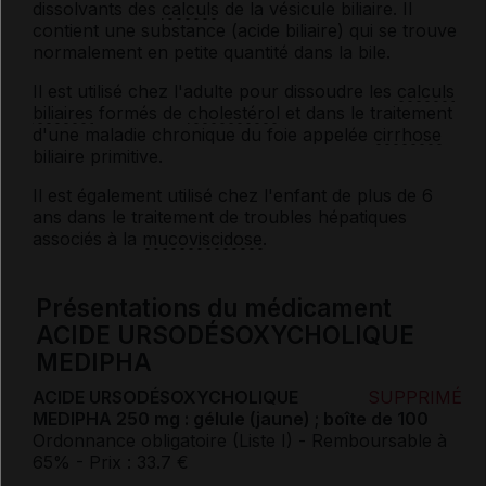
dissolvants des
calculs
de la vésicule biliaire. Il
contient une substance (acide biliaire) qui se trouve
normalement en petite quantité dans la bile.
Il est utilisé chez l'adulte pour dissoudre les
calculs
biliaires
formés de
cholestérol
et dans le traitement
d'une maladie chronique du foie appelée
cirrhose
biliaire primitive.
Il est également utilisé chez l'enfant de plus de 6
ans dans le traitement de troubles hépatiques
associés à la
mucoviscidose
.
Présentations du médicament
ACIDE URSODÉSOXYCHOLIQUE
MEDIPHA
ACIDE URSODÉSOXYCHOLIQUE
SUPPRIMÉ
MEDIPHA 250 mg : gélule (jaune) ; boîte de 100
Ordonnance obligatoire (Liste I)
- Remboursable à
65%
- Prix : 33.7 €