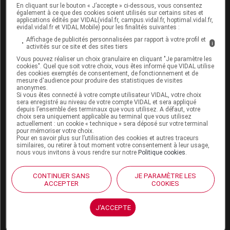
Fertilité, grossesse et allaitement
En cliquant sur le bouton « J’accepte » ci-dessous, vous consentez
également à ce que des cookies soient utilisés sur certains sites et
Grossesse :
applications édités par VIDAL(vidal.fr, campus.vidal.fr, hoptimal.vidal.fr,
evidal.vidal.fr et VIDAL Mobile) pour les finalités suivantes :
Affichage de publicités personnalisées par rapport à votre profil et
i
Ce médicament ne doit pas être utilisé pendant la
activités sur ce site et des sites tiers
grossesse, sauf en cas de nécessité absolue. Un
Vous pouvez réaliser un choix granulaire en cliquant "Je paramètre les
test de grossesse doit être pratiqué avant de
cookies". Quel que soit votre choix, vous êtes informé que VIDAL utilise
des cookies exemptés de consentement, de fonctionnement et de
commencer le traitement.
mesure d'audience pour produire des statistiques de visites
anonymes.
Les femmes qui prennent ce médicament pour
Si vous êtes connecté à votre compte utilisateur VIDAL, votre choix
sera enregistré au niveau de votre compte VIDAL et sera appliqué
dissoudre des
calculs biliaires
doivent utiliser une
depuis l’ensemble des terminaux que vous utilisez. A défaut, votre
méthode contraceptive non hormonale, car les
choix sera uniquement applicable au terminal que vous utilisez
contraceptifs
oraux hormonaux (pilules) peuvent
actuellement : un cookie « technique » sera déposé sur votre terminal
pour mémoriser votre choix.
augmenter les
calculs biliaires
.
Pour en savoir plus sur l’utilisation des cookies et autres traceurs
similaires, ou retirer à tout moment votre consentement à leur usage,
Allaitement :
nous vous invitons à vous rendre sur notre
Politique cookies
.
CONTINUER SANS
JE PARAMÈTRE LES
Ce médicament passe très faiblement dans le lait
ACCEPTER
COOKIES
maternel. Son utilisation est possible pendant
l'allaitement sur avis médical.
J'ACCEPTE