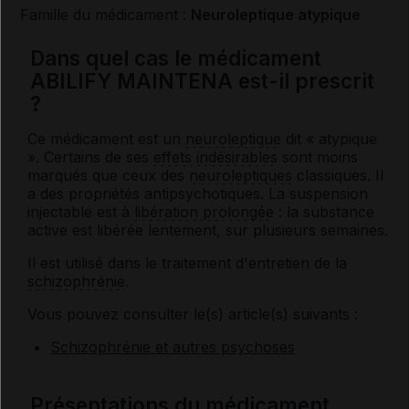
Famille du médicament :
Neuroleptique atypique
Dans quel cas le médicament
ABILIFY MAINTENA est-il prescrit
?
Ce médicament est un
neuroleptique
dit « atypique
». Certains de ses
effets indésirables
sont moins
marqués que ceux des
neuroleptiques
classiques. Il
a des propriétés antipsychotiques. La suspension
injectable est à
libération prolongée
: la substance
active est libérée lentement, sur plusieurs semaines.
Il est utilisé dans le traitement d'entretien de la
schizophrénie
.
Vous pouvez consulter le(s) article(s) suivants :
Schizophrénie et autres psychoses
Présentations du médicament