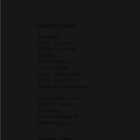
Espace produit
Boutique
VIDAL Expert
VIDAL Hoptimal
eVIDAL
VIDAL Mobile
VIDAL widget
VIDAL Sécurisation
VIDAL e-Services
Espace institutionnel
Qui sommes-nous ?
VIDAL France
Carrières
Charte éthique et
déontologique
Service client