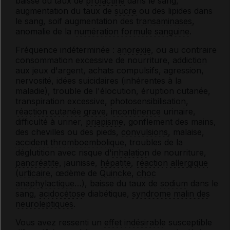
baisse du taux de
prolactine
dans le sang,
augmentation du taux de
sucre
ou des lipides dans
le sang, soif augmentation des
transaminases
,
anomalie de la
numération formule sanguine
.
Fréquence indéterminée :
anorexie
, ou au contraire
consommation excessive de nourriture,
addiction
aux jeux d'argent, achats compulsifs, agression,
nervosité, idées suicidaires (inhérentes à la
maladie), trouble de l'élocution, éruption cutanée,
transpiration excessive,
photosensibilisation
,
réaction cutanée grave
,
incontinence
urinaire,
difficulté à uriner,
priapisme
, gonflement des mains,
des chevilles ou des pieds,
convulsions
, malaise,
accident thromboembolique
, troubles de la
déglutition avec risque d'
inhalation
de nourriture,
pancréatite
, jaunisse,
hépatite
,
réaction allergique
(
urticaire
, œdème de
Quincke
,
choc
anaphylactique
…), baisse du taux de
sodium
dans le
sang,
acidocétose
diabétique,
syndrome malin des
neuroleptiques
.
Vous avez ressenti un
effet indésirable
susceptible