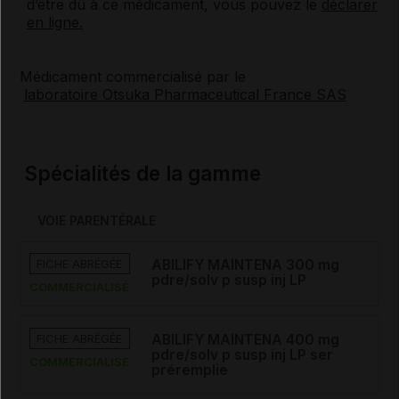
d’être dû à ce médicament, vous pouvez le
déclarer
en ligne.
Médicament commercialisé par le
laboratoire Otsuka Pharmaceutical France SAS
Spécialités de la gamme
VOIE PARENTÉRALE
FICHE ABRÉGÉE
ABILIFY MAINTENA 300 mg
pdre/solv p susp inj LP
COMMERCIALISÉ
FICHE ABRÉGÉE
ABILIFY MAINTENA 400 mg
pdre/solv p susp inj LP ser
COMMERCIALISÉ
préremplie