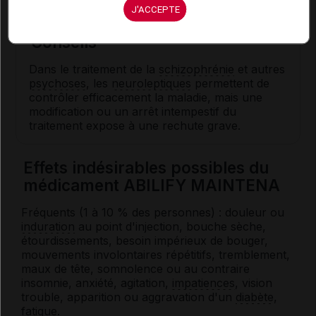
J'ACCEPTE
Conseils
Dans le traitement de la
schizophrénie
et autres
psychoses
, les
neuroleptiques
permettent de
contrôler efficacement la maladie, mais une
modification ou un arrêt intempestif du
traitement expose à une rechute grave.
Effets indésirables possibles du
médicament ABILIFY MAINTENA
Fréquents (1 à 10 % des personnes) : d
ouleur ou
induration
au point d'injection
, bouche sèche,
étourdissements, besoin impérieux de bouger,
mouvements involontaires répétitifs, tremblement,
maux de tête, somnolence ou au contraire
insomnie, anxiété, agitation,
impatiences
, vision
trouble, apparition ou aggravation d'un
diabète
,
fatigue.