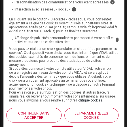
Personnalisation des communications vous étant adressées
i
Allaitement :
Interaction avec les réseaux sociaux
i
En cliquant sur le bouton « J’accepte » ci-dessous, vous consentez
Ce médicament passe dans le lait maternel ; un
également à ce que des cookies soient utilisés sur certains sites et
applications édités par VIDAL(vidal.fr, campus.vidal.fr, hoptimal.vidal.fr,
choix est donc nécessaire entre l'allaitement et la
evidal.vidal.fr et VIDAL Mobile) pour les finalités suivantes :
prise du médicament. Cette décision devra être
Affichage de publicités personnalisées par rapport à votre profil et
prise en accord avec votre médecin.
i
activités sur ce site et des sites tiers
Vous pouvez réaliser un choix granulaire en cliquant "Je paramètre les
cookies". Quel que soit votre choix, vous êtes informé que VIDAL utilise
Mode d'emploi et posologie du
des cookies exemptés de consentement, de fonctionnement et de
mesure d'audience pour produire des statistiques de visites
médicament ABILIFY MAINTENA
anonymes.
Si vous êtes connecté à votre compte utilisateur VIDAL, votre choix
sera enregistré au niveau de votre compte VIDAL et sera appliqué
Ce médicament est injecté par
voie
intramusculaire
depuis l’ensemble des terminaux que vous utilisez. A défaut, votre
dans le muscle fessier ou dans l'épaule.
choix sera uniquement applicable au terminal que vous utilisez
actuellement : un cookie « technique » sera déposé sur votre terminal
pour mémoriser votre choix.
Posologie usuelle :
Pour en savoir plus sur l’utilisation des cookies et autres traceurs
similaires, ou retirer à tout moment votre consentement à leur usage,
nous vous invitons à vous rendre sur notre
Politique cookies
.
Adulte de plus de 18 ans
: 1 injection par mois.
CONTINUER SANS
JE PARAMÈTRE LES
Après la première injection, le traitement par les
ACCEPTER
COOKIES
comprimés d'aripiprazole doit être poursuivi
pendant 2 semaines.