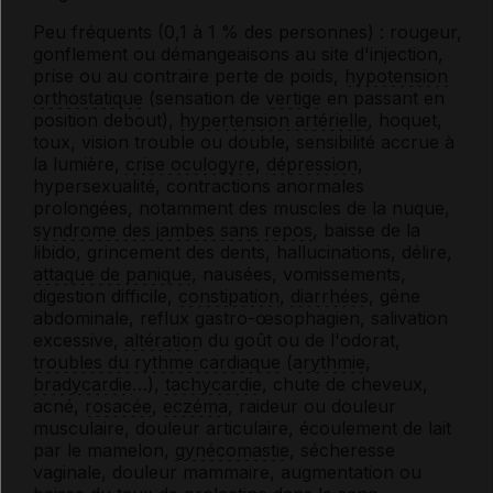
Peu fréquents (0,1 à 1 % des personnes) : rougeur,
gonflement ou démangeaisons au site d'injection,
prise ou au contraire perte de poids,
hypotension
orthostatique
(sensation de
vertige
en passant en
position debout),
hypertension artérielle
, hoquet,
toux, vision trouble ou double, sensibilité accrue à
la lumière,
crise oculogyre
,
dépression
,
hypersexualité, contractions anormales
prolongées, notamment des muscles de la nuque,
syndrome des jambes sans repos
, baisse de la
libido, grincement des dents, hallucinations, délire,
attaque de panique
,
nausées, vomissements,
digestion difficile,
constipation
,
diarrhées
, gêne
abdominale, reflux gastro-œsophagien, salivation
excessive,
altération
du goût ou de l'odorat,
troubles du rythme cardiaque
(
arythmie
,
bradycardie
…),
tachycardie
, chute de cheveux,
acné,
rosacée
,
eczéma
, raideur ou douleur
musculaire, douleur articulaire, écoulement de lait
par le mamelon,
gynécomastie
, sécheresse
vaginale, douleur mammaire, augmentation ou