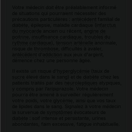
Votre médecin doit être préalablement informé
de situations qui pourraient nécessiter des
précautions particulières :
antécédent
familial de
diabète
, épilepsie, maladie cardiaque (
infarctus
du myocarde
ancien ou récent,
angine
de
poitrine
,
insuffisance cardiaque
,
troubles du
rythme cardiaque
),
tension artérielle
anormale,
risque de
thrombose
, difficultés à avaler,
antécédent
d'
addiction
aux jeux d'argent,
démence chez une personne âgée.
Il existe un risque d'
hyperglycémie
(taux de
sucre
élevé dans le sang) et de
diabète
chez les
patients traités par des
neuroleptiques
atypiques,
y compris par l’aripiprazole. Votre médecin
pourra être amené à surveiller régulièrement
votre poids, votre
glycémie
, ainsi que vos taux
de lipides dans le sang. Signalez à votre médecin
la survenue de
symptômes
évocateurs de
diabète
: soif intense et persistante, urines
abondantes, faim excessive, fatigue inhabituelle.