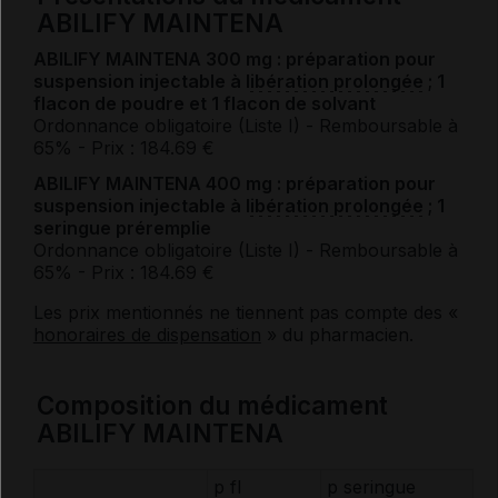
ABILIFY MAINTENA
ABILIFY MAINTENA 300 mg : préparation pour
suspension injectable à
libération prolongée
; 1
flacon de poudre et 1 flacon de solvant
Ordonnance obligatoire (Liste I)
- Remboursable à
65%
- Prix : 184.69 €
ABILIFY MAINTENA 400 mg : préparation pour
suspension injectable à
libération prolongée
; 1
seringue préremplie
Ordonnance obligatoire (Liste I)
- Remboursable à
65%
- Prix : 184.69 €
Les prix mentionnés ne tiennent pas compte des «
honoraires de dispensation
» du pharmacien.
Composition du médicament
ABILIFY MAINTENA
p fl
p seringue