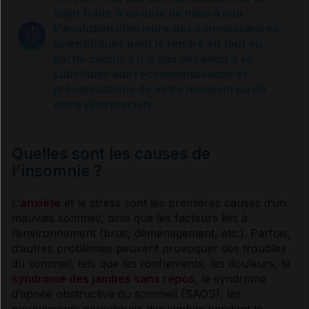
Ai-je des troubles du sommeil ?
sujet traité à sa date de mise à jour.
L'évolution ultérieure des connaissances
scientifiques peut le rendre en tout ou
Causes et complications
partie caduc. Il n'a pas vocation à se
substituer aux recommandations et
préconisations de votre médecin ou de
Grossesse et insomnie
votre pharmacien.
Comment réagir
Quelles sont les causes de
l’insomnie ?
Usage des compléments alimentaires
L’
anxiété
et le stress sont les premières causes d’un
mauvais sommeil, ainsi que les facteurs liés à
l’environnement (bruit, déménagement, etc.). Parfois,
Usage de la phytothérapie
d’autres problèmes peuvent provoquer des troubles
du sommeil, tels que les ronflements, les douleurs, le
syndrome des jambes sans repos
, le syndrome
Traitement
d’apnée obstructive du sommeil (SAOS), les
mouvements périodiques des jambes pendant le