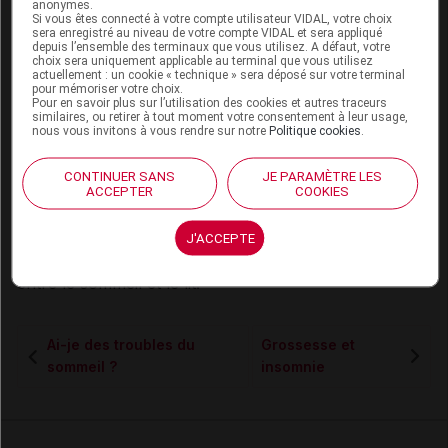
un fauteuil ou un canapé.
anonymes.
Si vous êtes connecté à votre compte utilisateur VIDAL, votre choix
sera enregistré au niveau de votre compte VIDAL et sera appliqué
Le sommeil est surinvesti et les conséquences du
depuis l’ensemble des terminaux que vous utilisez. A défaut, votre
manque de sommeil sont aggravées : tous les
choix sera uniquement applicable au terminal que vous utilisez
actuellement : un cookie « technique » sera déposé sur votre terminal
problèmes de la vie quotidienne sont liés au manque
pour mémoriser votre choix.
Pour en savoir plus sur l’utilisation des cookies et autres traceurs
de sommeil. En réalité, dans la plupart des cas, les
similaires, ou retirer à tout moment votre consentement à leur usage,
enregistrements du sommeil mettent en évidence une
nous vous invitons à vous rendre sur notre
Politique cookies
.
durée de sommeil bien supérieure à celle estimée par
le patient, même s'il a vraiment l'impression d'avoir
CONTINUER SANS
JE PARAMÈTRE LES
ACCEPTER
COOKIES
très peu dormi ou même, de ne pas avoir fermé l'œil
de la nuit. Dans ce cas, l’objectif du traitement sera
d'éliminer toutes ces idées fausses et de rétablir par
J'ACCEPTE
des techniques comportementales une bonne relation
entre le sommeil et le lit.
Ai-je des troubles du
Grossesse et
sommeil ?
insomnie