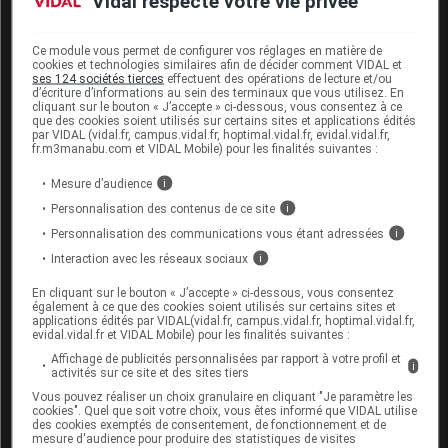
Vidal respecte votre vie privée
peut se mettre en place, favorisant l'installation d'une
insomnie chronique. Toute la difficulté de la prise en
Ce module vous permet de configurer vos réglages en matière de
charge de l'insomnie aiguë est d'éviter le passage à la
cookies et technologies similaires afin de décider comment VIDAL et
ses 124 sociétés tierces
effectuent des opérations de lecture et/ou
chronicité. En effet, une personne qui a du mal à
d’écriture d’informations au sein des terminaux que vous utilisez. En
dormir, en tentant de combattre son insomnie, a
cliquant sur le bouton « J’accepte » ci-dessous, vous consentez à ce
que des cookies soient utilisés sur certains sites et applications édités
tendance à adopter un comportement inadapté qui ne
par VIDAL (vidal.fr, campus.vidal.fr, hoptimal.vidal.fr, evidal.vidal.fr,
fait que la renforcer, créant ainsi un véritable cercle
fr.m3manabu.com et VIDAL Mobile) pour les finalités suivantes :
vicieux.
Mesure d’audience
i
L'insomniaque a tendance à compenser son manque
Personnalisation des contenus de ce site
i
de sommeil en allongeant la durée du temps passé au
Personnalisation des communications vous étant adressées
i
lit, se disant que « s'il ne dort pas, au moins, il se
Interaction avec les réseaux sociaux
i
repose ». Il se couche plus tôt parce qu'il est fatigué,
En cliquant sur le bouton « J’accepte » ci-dessous, vous consentez
mais n'a pas vraiment sommeil, reste au lit s'il ne dort
également à ce que des cookies soient utilisés sur certains sites et
pas, de peur de rater le moment de l'endormissement,
applications édités par VIDAL(vidal.fr, campus.vidal.fr, hoptimal.vidal.fr,
evidal.vidal.fr et VIDAL Mobile) pour les finalités suivantes :
et s'il le peut, il se lève plus tard pour rattraper le
Affichage de publicités personnalisées par rapport à votre profil et
manque de sommeil de la nuit. Il se crée ainsi une
i
activités sur ce site et des sites tiers
relation négative entre le lit et le sommeil, le lit
Vous pouvez réaliser un choix granulaire en cliquant "Je paramètre les
devenant le lieu où il ne dort pas, alors que, dans la
cookies". Quel que soit votre choix, vous êtes informé que VIDAL utilise
des cookies exemptés de consentement, de fonctionnement et de
journée ou la soirée, il peut tout à fait s'endormir dans
mesure d'audience pour produire des statistiques de visites