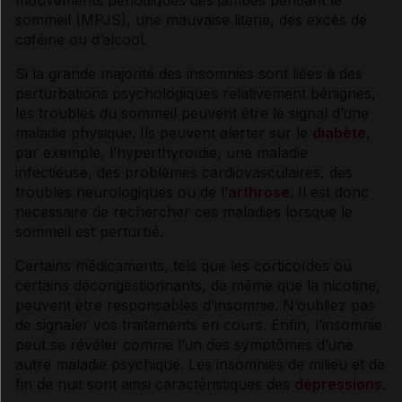
sommeil (MPJS), une mauvaise literie, des excès de
Bien utiliser les somnifères
caféine
ou d’
alcool
.
Si la grande majorité des insomnies sont liées à des
Soutenir un proche
perturbations psychologiques relativement bénignes,
les troubles du sommeil peuvent être le signal d’une
maladie physique. Ils peuvent alerter sur le
diabète
,
Sources et références
par exemple, l’
hyperthyroïdie
, une maladie
infectieuse, des problèmes cardiovasculaires, des
troubles neurologiques
ou de l’
arthrose
. Il est donc
VIDAL Reco associée
nécessaire de rechercher ces maladies lorsque le
sommeil est perturbé.
Insomnie de l'adulte
Certains médicaments, tels que les
corticoïdes
ou
certains
décongestionnants
, de même que la nicotine,
peuvent être responsables d’insomnie. N’oubliez pas
de signaler vos traitements en cours. Enfin, l’insomnie
peut se révéler comme l’un des
symptômes
d’une
autre maladie psychique. Les insomnies de milieu et de
fin de nuit sont ainsi caractéristiques des
dépressions
.