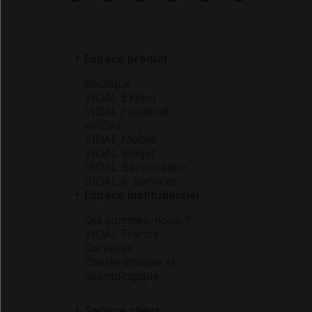
Espace produit
Boutique
VIDAL Expert
VIDAL Hoptimal
eVIDAL
VIDAL Mobile
VIDAL widget
VIDAL Sécurisation
VIDAL e-Services
Espace institutionnel
Qui sommes-nous ?
VIDAL France
Carrières
Charte éthique et
déontologique
Service client