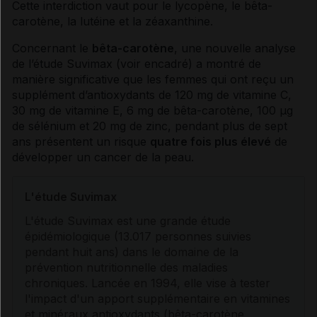
Cette interdiction vaut pour le lycopène, le bêta-
carotène, la lutéine et la zéaxanthine.
Concernant le
bêta-carotène
, une nouvelle analyse
de l’étude Suvimax (voir encadré) a montré de
manière significative que les femmes qui ont reçu un
supplément d’
antioxydants
de 120 mg de
vitamine
C,
30 mg de
vitamine
E, 6 mg de bêta-carotène, 100 µg
de sélénium et 20 mg de zinc, pendant plus de sept
ans présentent un risque
quatre fois plus élevé
de
développer un
cancer
de la peau.
L'étude Suvimax
L'étude Suvimax est une grande étude
épidémiologique (13.017 personnes suivies
pendant huit ans) dans le domaine de la
prévention nutritionnelle des maladies
chroniques. Lancée en 1994, elle vise à tester
l'impact d'un apport supplémentaire en
vitamines
et minéraux
antioxydants
(bêta-carotène,