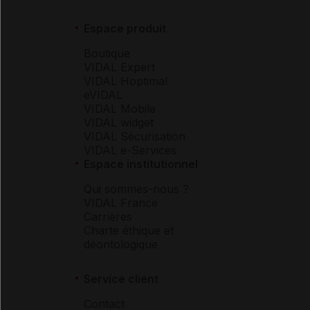
Espace produit
Boutique
VIDAL Expert
VIDAL Hoptimal
eVIDAL
VIDAL Mobile
VIDAL widget
VIDAL Sécurisation
VIDAL e-Services
Espace institutionnel
Qui sommes-nous ?
VIDAL France
Carrières
Charte éthique et
déontologique
Service client
Contact