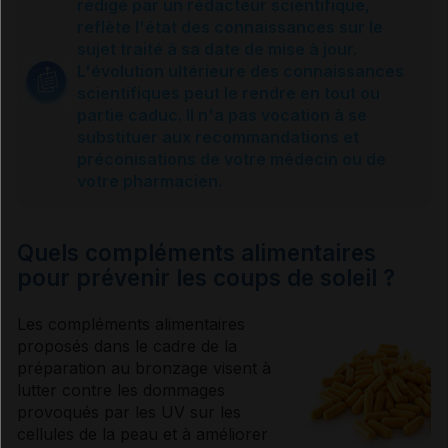
rédigé par un rédacteur scientifique,
reflète l'état des connaissances sur le
Prévention
sujet traité à sa date de mise à jour.
L'évolution ultérieure des connaissances
scientifiques peut le rendre en tout ou
Usage des compléments alimentaires
partie caduc. Il n'a pas vocation à se
substituer aux recommandations et
préconisations de votre médecin ou de
Choisir sa protection solaire
votre pharmacien.
Que faire ?
Quels compléments alimentaires
pour prévenir les coups de soleil ?
Traitements
Les compléments alimentaires
proposés dans le cadre de la
préparation au bronzage visent à
Sources et références
lutter contre les dommages
provoqués par les
UV
sur les
cellules de la peau et à améliorer