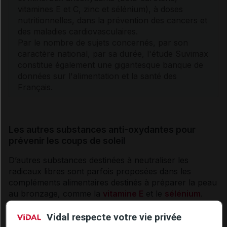
vitamines
E et C, zinc et sélénium), à doses
nutritionnelles, dans la prévention des
cancers
et
des maladies cardiovasculaires.
Par le nombre de sujets concernés, par son
caractère national, par sa durée, l'étude Suvimax
constitue également une gigantesque banque de
données sur l'alimentation et la santé des
Français.
Les autres substances anti-oxydantes pour
prévenir les coups de soleil
D’autres substances destinées à neutraliser les
radicaux libres sont parfois proposées dans les
compléments alimentaires destinés à préparer la peau
au bronzage, comme la
vitamine E
et le
sélénium
.
Aucune étude n’est disponible pour confirmer cet
usage. En 2012, les autorités sanitaires européennes
Vidal respecte votre vie privée
ont interdit aux compléments alimentaires ou aux