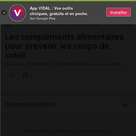
App VIDAL : Vos outils
Installer
×
cliniques, gratuits et en poche.
Sur Google Play
Maladies
Peau, cheveux et ongles
Coup de so
Les compléments alimentaires
pour prévenir les coups de
soleil
Ajouter un commentaire
Mise à jour : 09 juillet 2026
6 minutes
Copier l'url
Sommaire patient
Email
Coup de soleil
Cet article, destiné au grand public et