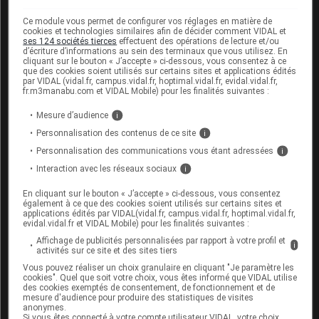
aliments contenant du sélénium de prétendre protéger
Ce module vous permet de configurer vos réglages en matière de
la peau des
ultraviolets
du soleil (en association avec
cookies et technologies similaires afin de décider comment VIDAL et
ses 124 sociétés tierces
effectuent des opérations de lecture et/ou
des
vitamines
, dont la
vitamine
E).
d’écriture d’informations au sein des terminaux que vous utilisez. En
cliquant sur le bouton « J’accepte » ci-dessous, vous consentez à ce
que des cookies soient utilisés sur certains sites et applications édités
par VIDAL (vidal.fr, campus.vidal.fr, hoptimal.vidal.fr, evidal.vidal.fr,
Les pilules bronzantes
fr.m3manabu.com et VIDAL Mobile) pour les finalités suivantes :
À base de canthaxanthine, un pigment brunâtre
Mesure d’audience
i
qui s'accumule sous la peau, et de bêta-
Personnalisation des contenus de ce site
i
carotène, les pilules bronzantes donnent une
Personnalisation des communications vous étant adressées
i
coloration orangée à la peau. Elles n'offrent
Interaction avec les réseaux sociaux
i
aucune protection contre les rayons
UV
. Par
ailleurs, leur utilisation prolongée, plus d'un mois
En cliquant sur le bouton « J’accepte » ci-dessous, vous consentez
par an, peut entraîner des dépôts de
également à ce que des cookies soient utilisés sur certains sites et
applications édités par VIDAL(vidal.fr, campus.vidal.fr, hoptimal.vidal.fr,
canthaxanthine sur la
rétine
et se traduire par
evidal.vidal.fr et VIDAL Mobile) pour les finalités suivantes :
des troubles de la vision.
Affichage de publicités personnalisées par rapport à votre profil et
i
activités sur ce site et des sites tiers
Vous pouvez réaliser un choix granulaire en cliquant "Je paramètre les
cookies". Quel que soit votre choix, vous êtes informé que VIDAL utilise
des cookies exemptés de consentement, de fonctionnement et de
Les acides gras essentiels pour prévenir les
mesure d'audience pour produire des statistiques de visites
anonymes.
coups de soleil
Si vous êtes connecté à votre compte utilisateur VIDAL, votre choix