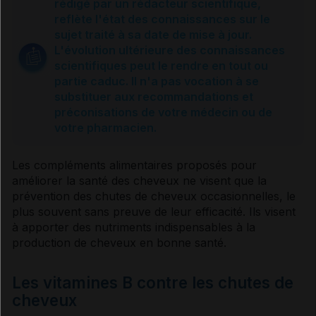
rédigé par un rédacteur scientifique,
reflète l'état des connaissances sur le
Alopécie androgénétique
sujet traité à sa date de mise à jour.
L'évolution ultérieure des connaissances
scientifiques peut le rendre en tout ou
Chutes de cheveux diffuses
partie caduc. Il n'a pas vocation à se
substituer aux recommandations et
préconisations de votre médecin ou de
Chutes de cheveux par plaques
votre pharmacien.
Eviter les chutes de cheveux
Les compléments alimentaires proposés pour
améliorer la santé des cheveux ne visent que la
prévention des chutes de cheveux occasionnelles, le
Traitement de l'alopécie androgénétique
plus souvent sans preuve de leur efficacité. Ils visent
à apporter des nutriments indispensables à la
production de cheveux en bonne santé.
Usage des compléments alimentaires
Les vitamines B contre les chutes de
cheveux
Sources et références