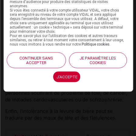
validé son efficacité à soulager ce problème.
mesure d'audience pour produire des statistiques de visites
anonymes.
Si vous êtes connecté à votre compte utilisateur VIDAL, votre choix
Selon les autorités de santé européennes, les
sera enregistré au niveau de votre compte VIDAL et sera appliqué
depuis l’ensemble des terminaux que vous utilisez. A défaut, votre
compléments alimentaires contenant de la
levure
de
choix sera uniquement applicable au terminal que vous utilisez
bière ne peuvent
PAS
prétendre contribuer à la santé
actuellement : un cookie « technique » sera déposé sur votre terminal
pour mémoriser votre choix.
de la peau, des cheveux ou des ongles.
Pour en savoir plus sur l’utilisation des cookies et autres traceurs
similaires, ou retirer à tout moment votre consentement à leur usage,
nous vous invitons à vous rendre sur notre
Politique cookies
.
Existe-t-il des risques à utiliser ces
compléments alimentaires ?
CONTINUER SANS
JE PARAMÈTRE LES
ACCEPTER
COOKIES
Les personnes sujettes aux
calculs
rénaux devraient
J'ACCEPTE
éviter de prendre des compléments de cystéine. Les
compléments de méthionine sont déconseillés aux
personnes souffrant de problème de foie, de
cancer
,
de maladies cardiovasculaires ou de
schizophrénie
.
Enfin, l’
intolérance
à la
levure
de bière peut se
traduire par des maux de tête et des flatulences.