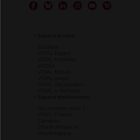
Espace produit
Boutique
VIDAL Expert
VIDAL Hoptimal
eVIDAL
VIDAL Mobile
VIDAL widget
VIDAL Sécurisation
VIDAL e-Services
Espace institutionnel
Qui sommes-nous ?
VIDAL France
Carrières
Charte éthique et
déontologique