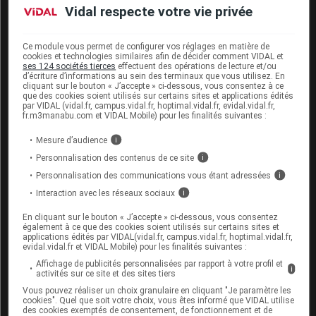
cheveux
Vidal respecte votre vie privée
Autre
acide aminé
soufré, la
méthionine
est proposée
Ce module vous permet de configurer vos réglages en matière de
dans le traitement de la chute des cheveux. Aucune
cookies et technologies similaires afin de décider comment VIDAL et
preuve de son efficacité n’a été apportée chez les
ses 124 sociétés tierces
effectuent des opérations de lecture et/ou
d’écriture d’informations au sein des terminaux que vous utilisez. En
personnes dont le régime n’est pas carencé en
cliquant sur le bouton « J’accepte » ci-dessous, vous consentez à ce
méthionine.
que des cookies soient utilisés sur certains sites et applications édités
par VIDAL (vidal.fr, campus.vidal.fr, hoptimal.vidal.fr, evidal.vidal.fr,
fr.m3manabu.com et VIDAL Mobile) pour les finalités suivantes :
Selon les autorités de santé européennes, les
compléments alimentaires contenant de la méthionine
Mesure d’audience
i
ne peuvent
PAS
prétendre améliorer la pousse et la
Personnalisation des contenus de ce site
i
qualité des cheveux, ni arrêter la chute des cheveux.
Personnalisation des communications vous étant adressées
i
Interaction avec les réseaux sociaux
i
La levure de bière contre les chutes
En cliquant sur le bouton « J’accepte » ci-dessous, vous consentez
de cheveux
également à ce que des cookies soient utilisés sur certains sites et
applications édités par VIDAL(vidal.fr, campus.vidal.fr, hoptimal.vidal.fr,
evidal.vidal.fr et VIDAL Mobile) pour les finalités suivantes :
Riche en protéines, en oligoéléments et en
vitamines
Affichage de publicités personnalisées par rapport à votre profil et
i
du groupe B, la
levure
de bière
est parfois utilisée
activités sur ce site et des sites tiers
pour traiter la perte de cheveux. Si ses qualités
Vous pouvez réaliser un choix granulaire en cliquant "Je paramètre les
cookies". Quel que soit votre choix, vous êtes informé que VIDAL utilise
nutritives ne sont plus à démontrer, aucune étude n’a
des cookies exemptés de consentement, de fonctionnement et de