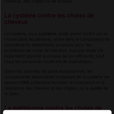
cheveux, des ongles ou de la peau.
La cystéine contre les chutes de
cheveux
La cystéine, ou
L-cystéine
,
acide aminé
soufré qui se
trouve dans les aliments, entre dans la composition de
compléments alimentaires proposés pour les
problèmes de chute de cheveux. Aucune étude n’a
cependant apporté la preuve de son efficacité, sauf
chez les personnes souffrant de malnutrition.
Selon les autorités de santé européennes, les
compléments alimentaires contenant de la cystéine ne
peuvent
PAS
prétendre favoriser la croissance et la
résistance
des cheveux et des ongles, ou la qualité de
la peau.
La méthionine contre les chutes de