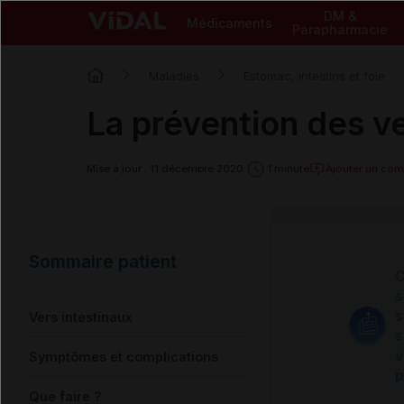
DM &
Médicaments
Parapharmacie
Maladies
Estomac, intestins et foie
La prévention des ve
Ajouter un co
Mise à jour : 11 décembre 2020
1 minute
Sommaire patient
C
s
s
Vers intestinaux
s
v
Symptômes et complications
p
Que faire ?