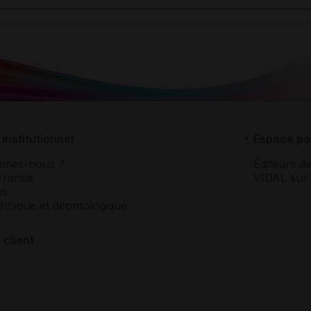
institutionnel
Espace pa
mmes-nous ?
Éditeurs de
France
VIDAL sur 
es
éthique et déontologique
 client