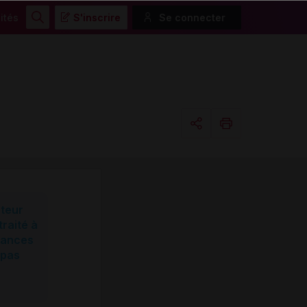
ités
S'inscrire
Se connecter
Rechercher
Copier l'url
Email
cteur
traité à
ssances
 pas