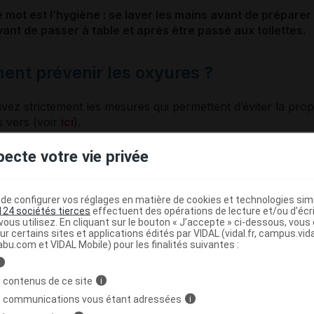
e mot est l’hygiène : se laver les mains avant de préparer
vant de passer à table et après être passé aux toilettes.
nt prévenir les oxyures ?
ivez strictement les mesures qui permettent d’éviter la pro
s vers (voir
ici
).
vez les draps et les jouets régulièrement.
angez tous les jours les sous-vêtements des enfants.
pecte votre vie privée
tez d’échanger les serviettes et gants de toilettes.
e configurer vos réglages en matière de cookies et technologies simil
nt prévenir les autres vers intestinau
124 sociétés tierces
effectuent des opérations de lecture et/ou d’écr
ous utilisez. En cliquant sur le bouton « J’accepte » ci-dessous, vou
ur certains sites et applications édités par VIDAL (vidal.fr, campus.vidal.
vez bien les légumes ou les fruits que vous allez préparer 
abu.com et VIDAL Mobile) pour les finalités suivantes :
nger. Ne consommez jamais de cresson sauvage.
i
ites bien cuire les viandes. Contrairement à la croyance pop
 contenus de ce site
i
 nos jours ce n’est plus tant le tænia du porc qui est en ca
s communications vous étant adressées
i
lui du bœuf. Mais dans les pays industrialisés, les mesures 