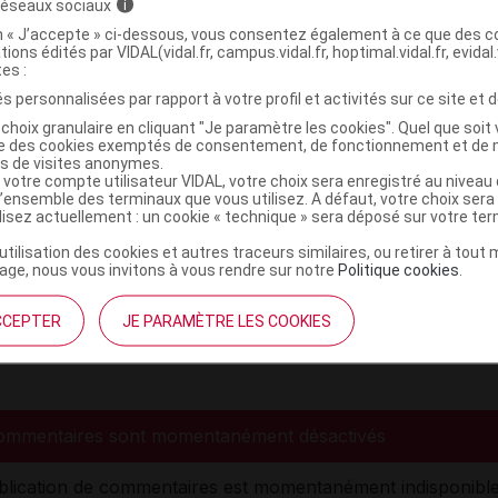
 réseaux sociaux
i
imentaire prises depuis de nombreuses années ont provoqué
on « J’accepte » ci-dessous, vous consentez également à ce que des co
 ces maladies.
tions édités par VIDAL(vidal.fr, campus.vidal.fr, hoptimal.vidal.fr, evidal.
Suisse, un ver de la famille des ténias, le bothriocéphale, e
tes :
rfois présent dans les poissons de lac qui sont consommé
s personnalisées par rapport à votre profil et activités sur ce site et d
 insuffisamment cuits.
choix granulaire en cliquant "Je paramètre les cookies". Quel que soit 
itez d’avaler l’eau des piscines, lacs et ruisseaux quand vo
ise des cookies exemptés de consentement, de fonctionnement et de 
ignez.
es de visites anonymes.
 votre compte utilisateur VIDAL, votre choix sera enregistré au nivea
 vous avez un chien ou un chat, administrez-lui régulièreme
l’ensemble des terminaux que vous utilisez. A défaut, votre choix ser
aitements
vermifuges
prescrits par votre vétérinaire.
ilisez actuellement : un cookie « technique » sera déposé sur votre te
’utilisation des cookies et autres traceurs similaires, ou retirer à tou
ge, nous vous invitons à vous rendre sur notre
Politique cookies
.
aire ?
Traite
CCEPTER
JE PARAMÈTRE LES COOKIES
ommentaires sont momentanément désactivés
blication de commentaires est momentanément indisponible