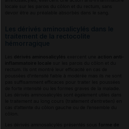
locale sur les parois du côlon et du rectum, sans
Sources et références
devoir être au préalable absorbés dans le sang.
VIDAL Reco associée
Les dérivés aminosalicylés dans le
traitement de la rectocolite
Rectocolite hémorragique
hémorragique
Les
dérivés aminosalicylés
exercent une
action
anti-
inflammatoire
locale
sur les parois du côlon et du
rectum. Ils ont montré leur efficacité en cas de
pouss
ées d’intensité faible à modérée mais ils ne sont
pas suffisamment efficaces pour traiter les
pouss
ées
de forte intensité ou les formes graves de la maladie.
Les dérivés aminosalicylés sont également utiles dans
le traitement au long cours (traitement d’entretien) en
cas d’atteinte du côlon gauche ou de l’ensemble du
côlon.
Les dérivés aminosalicylés présentés sous
forme de