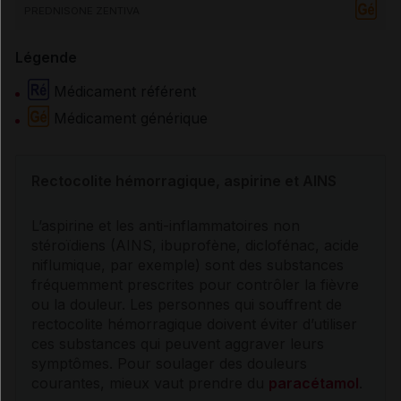
PREDNISONE ZENTIVA
Légende
Médicament référent
Médicament générique
Rectocolite hémorragique, aspirine et
AINS
L’aspirine et les
anti-inflammatoires
non
stéroïdiens (
AINS
, ibuprofène, diclofénac, acide
niflumique, par exemple) sont des substances
fréquemment prescrites pour contrôler la fièvre
ou la douleur. Les personnes qui souffrent de
rectocolite hémorragique
doivent éviter d’utiliser
ces substances qui peuvent aggraver leurs
symptômes
. Pour soulager des douleurs
courantes, mieux vaut prendre du
paracétamol
.