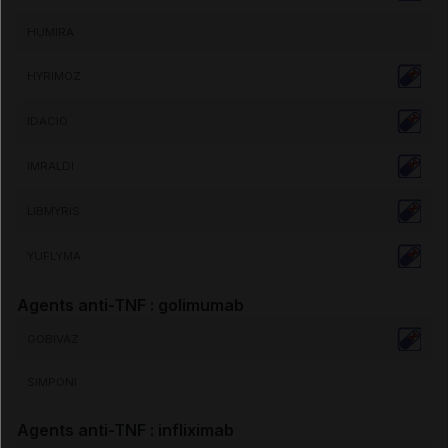
HUMIRA
HYRIMOZ
IDACIO
IMRALDI
LIBMYRIS
YUFLYMA
Agents anti-TNF : golimumab
GOBIVAZ
SIMPONI
Agents anti-TNF : infliximab