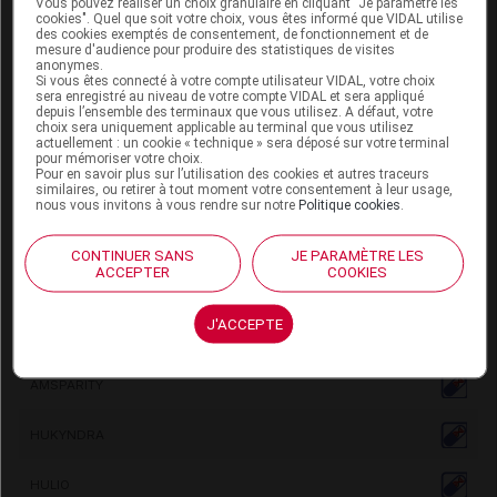
Vous pouvez réaliser un choix granulaire en cliquant "Je paramètre les
spécialistes. La
vigilance
est de mise au moindre signe
cookies". Quel que soit votre choix, vous êtes informé que VIDAL utilise
d'infection (fièvre, frissons, etc.) qui doit amener à
des cookies exemptés de consentement, de fonctionnement et de
mesure d'audience pour produire des statistiques de visites
consulter son médecin rapidement. De plus, une mise
anonymes.
Si vous êtes connecté à votre compte utilisateur VIDAL, votre choix
à jour des vaccinations est nécessaire avant le
sera enregistré au niveau de votre compte VIDAL et sera appliqué
démarrage du traitement.
depuis l’ensemble des terminaux que vous utilisez. A défaut, votre
choix sera uniquement applicable au terminal que vous utilisez
actuellement : un cookie « technique » sera déposé sur votre terminal
Les autres
effets indésirables
des biothérapies sont
pour mémoriser votre choix.
des troubles cardiaques, des problèmes de peau
Pour en savoir plus sur l’utilisation des cookies et autres traceurs
similaires, ou retirer à tout moment votre consentement à leur usage,
ressemblant au
psoriasis
ou au lupus, des douleurs
nous vous invitons à vous rendre sur notre
Politique cookies
.
dans les mains et les pieds, etc.
CONTINUER SANS
JE PARAMÈTRE LES
liste des médicaments mise à jour : mardi 23 juin 2026
ACCEPTER
COOKIES
Agents anti-TNF : adalimumab
J'ACCEPTE
AMGEVITA
AMSPARITY
HUKYNDRA
HULIO