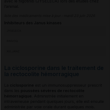
avec le filgotinib (JYSELECA) lors des études chez
l’animal.
liste des médicaments mise à jour : mardi 23 juin 2026
Inhibiteurs des Janus kinases
JYSELECA
RINVOQ
XELJANZ
La ciclosporine dans le traitement de
la rectocolite hémorragique
La
ciclosporine
est un
immunosuppresseur
prescrit
dans les
pouss
ées sévères de
rectocolite
hémorragique
. Administrée initialement en
intraveineuse
pendant quelques jours, elle est ensuite
administrée par
voie
orale durant quelques mois.