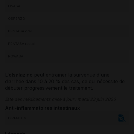
FIVASA
OSPERZO
PENTASA oral
PENTASA rectal
ROWASA
L’
olsalazine
peut entraîner la survenue d'une
diarrhée
dans 10 à 20 % des cas, ce qui nécessite de
débuter progressivement le traitement.
liste des médicaments mise à jour : mardi 23 juin 2026
Anti-inflammatoires intestinaux
DIPENTUM