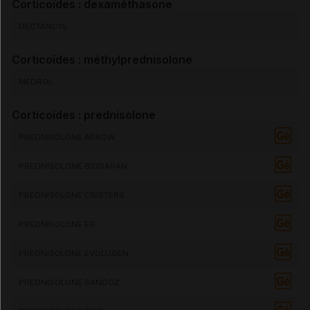
Corticoïdes : dexaméthasone
DECTANCYL
Corticoïdes : méthylprednisolone
MÉDROL
Corticoïdes : prednisolone
PREDNISOLONE ARROW
PREDNISOLONE BIOGARAN
PREDNISOLONE CRISTERS
PREDNISOLONE EG
PREDNISOLONE EVOLUGEN
PREDNISOLONE SANDOZ