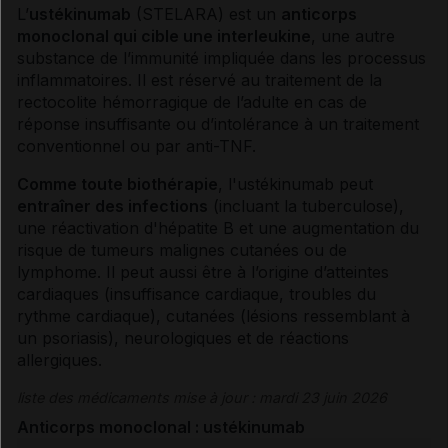
L’
ustékinumab
(STELARA) est un
anticorps
monoclonal
qui cible une interleukine
, une autre
substance de l’immunité impliquée dans les processus
inflammatoires. Il est réservé au traitement de la
rectocolite hémorragique
de l’adulte en cas de
réponse insuffisante ou d’
intolérance
à un traitement
conventionnel ou par anti-TNF.
Comme toute biothérapie
, l'ustékinumab peut
entraîner des infections
(incluant la
tuberculose
),
une réactivation d'
hépatite
B et une augmentation du
risque de
tumeurs
malignes cutanées ou de
lymphome
. Il peut aussi être à l’origine d’atteintes
cardiaques (
insuffisance cardiaque
,
troubles du
rythme cardiaque
), cutanées (lésions ressemblant à
un
psoriasis
), neurologiques et de
réactions
allergiques
.
liste des médicaments mise à jour : mardi 23 juin 2026
Anticorps monoclonal : ustékinumab