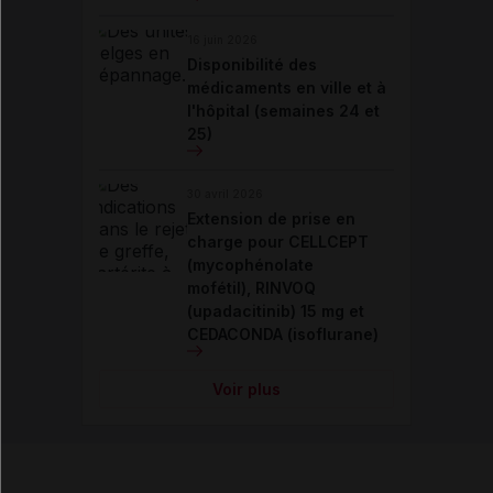
16 juin 2026
Disponibilité des
médicaments en ville et à
l'hôpital (semaines 24 et
25)
30 avril 2026
Extension de prise en
charge pour CELLCEPT
(mycophénolate
mofétil), RINVOQ
(upadacitinib) 15 mg et
CEDACONDA (isoflurane)
Voir plus