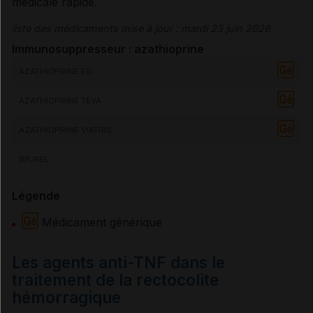
médicale rapide.
liste des médicaments mise à jour : mardi 23 juin 2026
Immunosuppresseur : azathioprine
AZATHIOPRINE EG
AZATHIOPRINE TEVA
AZATHIOPRINE VIATRIS
IMUREL
Légende
Médicament générique
Les agents anti-TNF dans le
traitement de la rectocolite
hémorragique