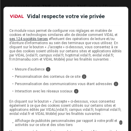
Les
agents anti-TNF
se lient au TNF-alpha (Tumor
necrosis factor), une protéine fabriquée en excès au
Vidal respecte votre vie privée
cours de certaines maladies inflammatoires, et en
bloquent l’action. Trois agents anti-TNF (
infliximab,
Ce module vous permet de configurer vos réglages en matière de
golimumab et adalimumab
) sont utilisés pour traiter
cookies et technologies similaires afin de décider comment VIDAL et
la
rectocolite hémorragique
modérée à sévère, non
ses 124 sociétés tierces
effectuent des opérations de lecture et/ou
d’écriture d’informations au sein des terminaux que vous utilisez. En
contrôlée malgré l’utilisation des
anti-inflammatoires
cliquant sur le bouton « J’accepte » ci-dessous, vous consentez à ce
que des cookies soient utilisés sur certains sites et applications édités
(
corticoïdes
) ou des
immunosuppresseurs
. Il s'agit
par VIDAL (vidal.fr, campus.vidal.fr, hoptimal.vidal.fr, evidal.vidal.fr,
d’
anticorps
monoclonaux
, produits par
fr.m3manabu.com et VIDAL Mobile) pour les finalités suivantes :
biotechnologie
. L’infliximab est administré par
voie
Mesure d’audience
i
intraveineuse
, en
perfusion
de 1 ou 2 heures. Des
Personnalisation des contenus de ce site
i
réactions allergiques
ont rarement été observées en
cours de
perfusion
. Son utilisation est donc réservée
Personnalisation des communications vous étant adressées
i
à l'usage hospitalier. L'adalimumab et le golimumab
Interaction avec les réseaux sociaux
i
sont administrés par
voie
sous-cutanée
.
En cliquant sur le bouton « J’accepte » ci-dessous, vous consentez
également à ce que des cookies soient utilisés sur certains sites et
Les agents anti-TNF peuvent
augmenter le risque
applications édités par VIDAL(vidal.fr, campus.vidal.fr, hoptimal.vidal.fr,
evidal.vidal.fr et VIDAL Mobile) pour les finalités suivantes :
d'infections
(en particulier la
tuberculose
). Leur
prescription nécessite différents examens avant de
Affichage de publicités personnalisées par rapport à votre profil et
i
activités sur ce site et des sites tiers
débuter le traitement : elle est réservée à certains