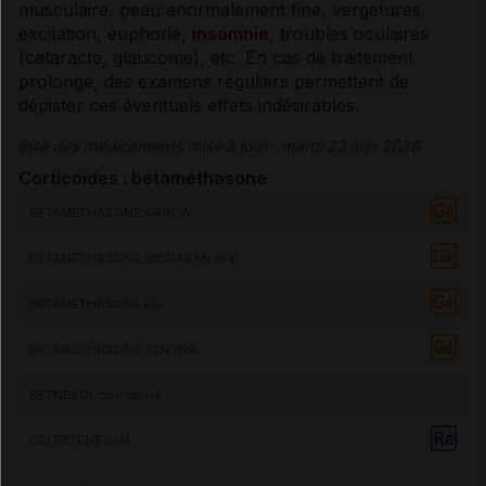
musculaire, peau anormalement fine,
vergetures
,
excitation, euphorie,
insomnie
, troubles oculaires
(
cataracte
,
glaucome
), etc. En cas de traitement
prolongé, des examens réguliers permettent de
dépister ces éventuels
effets indésirables
.
liste des médicaments mise à jour : mardi 23 juin 2026
Corticoïdes : bétaméthasone
BÉTAMÉTHASONE ARROW
BÉTAMÉTHASONE BIOGARAN oral
BÉTAMÉTHASONE EG
BÉTAMÉTHASONE ZENTIVA
BETNESOL comprimé
CÉLESTÈNE oral