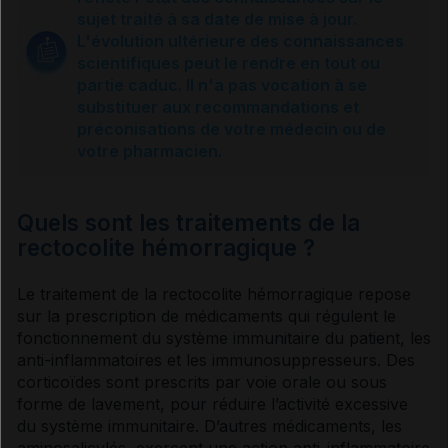
Symptômes des poussées
sujet traité à sa date de mise à jour.
L'évolution ultérieure des connaissances
scientifiques peut le rendre en tout ou
Complications
partie caduc. Il n'a pas vocation à se
substituer aux recommandations et
préconisations de votre médecin ou de
Causes et prévention
votre pharmacien.
Diagnostic
Quels sont les traitements de la
rectocolite hémorragique ?
Prise en charge
Le traitement de la
rectocolite hémorragique
repose
sur la prescription de médicaments qui régulent le
Traitement médicamenteux
fonctionnement du système immunitaire du patient, les
anti-inflammatoires
et les
immunosuppresseurs
. Des
corticoïdes
sont prescrits par
voie
orale ou sous
forme de lavement, pour réduire l’activité excessive
Chirurgie
du système immunitaire. D’autres médicaments, les
aminosalicylés, exercent une action
anti-inflammatoire