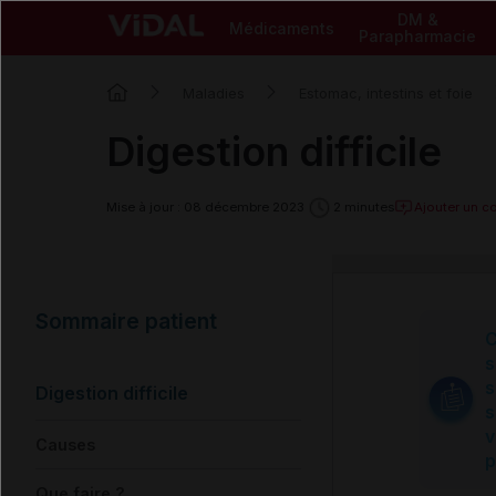
DM &
Médicaments
Parapharmacie
Maladies
Estomac, intestins et foie
Digestion difficile
Ajouter un 
Mise à jour : 08 décembre 2023
2 minutes
Sommaire patient
C
s
s
Digestion difficile
s
v
Causes
p
Que faire ?