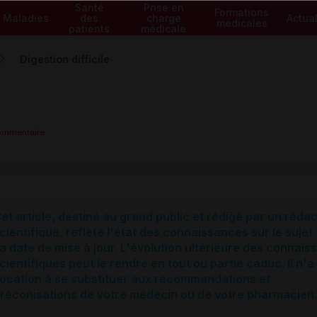
Santé
Prise en
Formations
Maladies
des
charge
Actual
médicales
patients
médicale
Digestion difficile
commentaire
et article, destiné au grand public et rédigé par un réda
cientifique, reflète l'état des connaissances sur le sujet 
a date de mise à jour. L'évolution ultérieure des connai
cientifiques peut le rendre en tout ou partie caduc. Il n'a
ocation à se substituer aux recommandations et
réconisations de votre médecin ou de votre pharmacien.