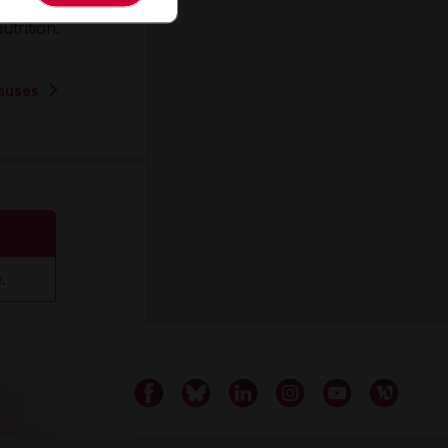
 qu’un
trition.
auses
.