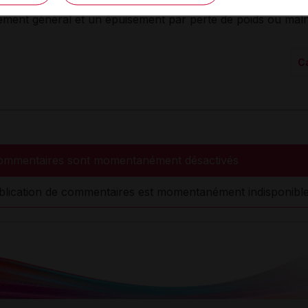
, ils peuvent parfois donner lieu à des complications, telles
sement général et un épuisement par perte de poids ou malnu
C
ommentaires sont momentanément désactivés
blication de commentaires est momentanément indisponible