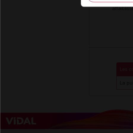
digestion
affaiblis
Les c
La pu