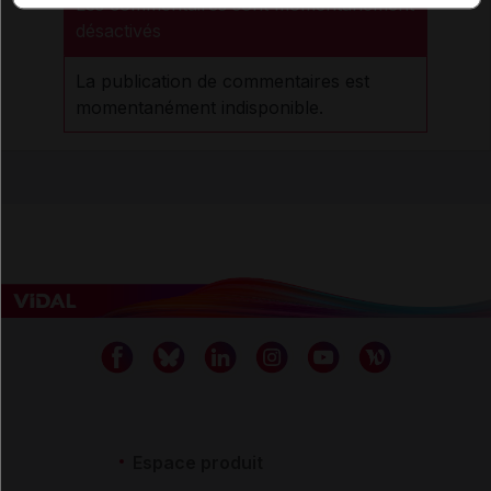
Les commentaires sont momentanément
désactivés
La publication de commentaires est
momentanément indisponible.
Espace produit