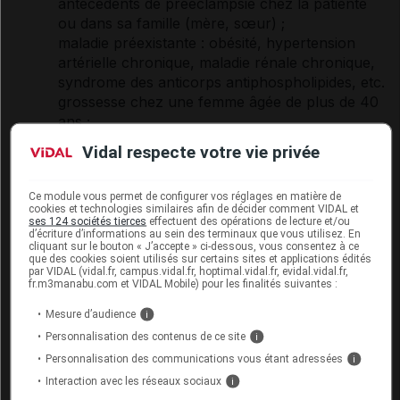
antécédents
de prééclampsie chez la patiente
ou dans sa famille (mère, sœur) ;
maladie préexistante :
obésité
,
hypertension
artérielle
chronique, maladie rénale chronique,
syndrome
des
anticorps
antiphospholipides, etc.
grossesse chez une femme âgée de plus de 40
ans ;
grossesse multiple.
Vidal respecte votre vie privée
Peut-on prévenir l'hypertension
Ce module vous permet de configurer vos réglages en matière de
cookies et technologies similaires afin de décider comment VIDAL et
artérielle gravidique et la
ses 124 sociétés tierces
effectuent des opérations de lecture et/ou
prééclampsie ?
d’écriture d’informations au sein des terminaux que vous utilisez. En
cliquant sur le bouton « J’accepte » ci-dessous, vous consentez à ce
que des cookies soient utilisés sur certains sites et applications édités
par VIDAL (vidal.fr, campus.vidal.fr, hoptimal.vidal.fr, evidal.vidal.fr,
La prévention de l’hypertension gravidique et de la
fr.m3manabu.com et VIDAL Mobile) pour les finalités suivantes :
prééclampsie réside avant tout dans la
surveillance
Mesure d’audience
mensuelle de la femme enceinte
: prise de la
tension
i
artérielle
et recherche de protéines dans les urines,
Personnalisation des contenus de ce site
i
afin de mettre en œuvre un traitement au plus vite le
Personnalisation des communications vous étant adressées
i
cas échéant.
Interaction avec les réseaux sociaux
i