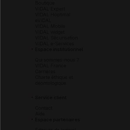
Boutique
VIDAL Expert
VIDAL Hoptimal
eVIDAL
VIDAL Mobile
VIDAL widget
VIDAL Sécurisation
VIDAL e-Services
Espace institutionnel
Qui sommes-nous ?
VIDAL France
Carrières
Charte éthique et
déontologique
Service client
Contact
Aide
Espace partenaires
Éditeurs de logiciel