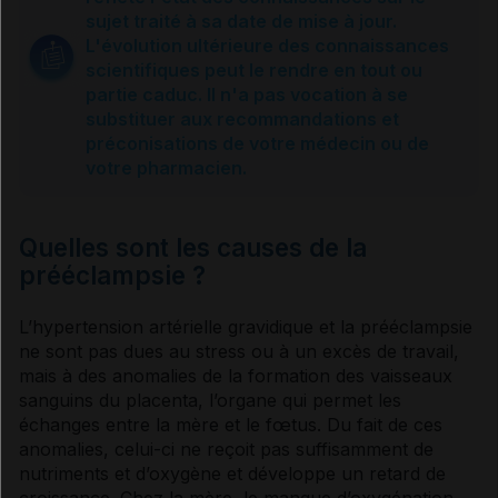
Symptômes et complications
sujet traité à sa date de mise à jour.
L'évolution ultérieure des connaissances
scientifiques peut le rendre en tout ou
Causes et prévention
partie caduc. Il n'a pas vocation à se
substituer aux recommandations et
préconisations de votre médecin ou de
Diagnostic et traitement
votre pharmacien.
Sources et références
Quelles sont les causes de la
prééclampsie ?
L’
hypertension artérielle
gravidique et la prééclampsie
ne sont pas dues au stress ou à un excès de travail,
mais à des anomalies de la formation des vaisseaux
sanguins du placenta, l’organe qui permet les
échanges entre la mère et le fœtus. Du fait de ces
anomalies, celui-ci ne reçoit pas suffisamment de
nutriments et d’oxygène et développe un retard de
croissance. Chez la mère, le manque d’oxygénation