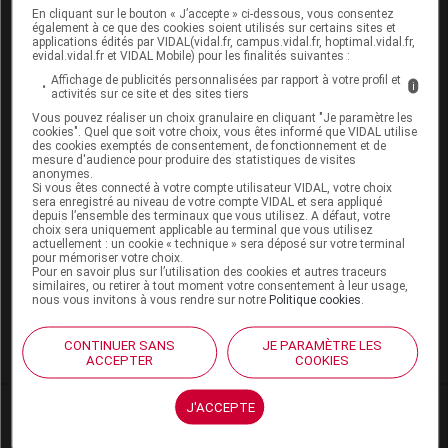
Une femme qui a déjà souffert de prééclampsie a une
En cliquant sur le bouton « J’accepte » ci-dessous, vous consentez
également à ce que des cookies soient utilisés sur certains sites et
chance sur quatre d’avoir à nouveau une
applications édités par VIDAL(vidal.fr, campus.vidal.fr, hoptimal.vidal.fr,
prééclampsie lors d’une nouvelle grossesse. En
evidal.vidal.fr et VIDAL Mobile) pour les finalités suivantes :
prévention, son médecin peut lui prescrire de
Affichage de publicités personnalisées par rapport à votre profil et
i
activités sur ce site et des sites tiers
l’aspirine à faible dose dès la douzième semaine de
Vous pouvez réaliser un choix granulaire en cliquant "Je paramètre les
cette nouvelle grossesse (attention, au cours de la
cookies". Quel que soit votre choix, vous êtes informé que VIDAL utilise
grossesse, l’aspirine doit TOUJOURS être prise sous
des cookies exemptés de consentement, de fonctionnement et de
mesure d'audience pour produire des statistiques de visites
contrôle médical, et jamais avant la douzième semaine
anonymes.
d’
aménorrhée
).
Si vous êtes connecté à votre compte utilisateur VIDAL, votre choix
sera enregistré au niveau de votre compte VIDAL et sera appliqué
depuis l’ensemble des terminaux que vous utilisez. A défaut, votre
Le sulfate de magnésium en
perfusion
est le
choix sera uniquement applicable au terminal que vous utilisez
actuellement : un cookie « technique » sera déposé sur votre terminal
traitement préventif
de la crise d’
éclampsie
.
pour mémoriser votre choix.
Pour en savoir plus sur l’utilisation des cookies et autres traceurs
similaires, ou retirer à tout moment votre consentement à leur usage,
nous vous invitons à vous rendre sur notre
Politique cookies
.
Symptômes et
Diagnostic et
complications
traitement
CONTINUER SANS
JE PARAMÈTRE LES
ACCEPTER
COOKIES
J'ACCEPTE