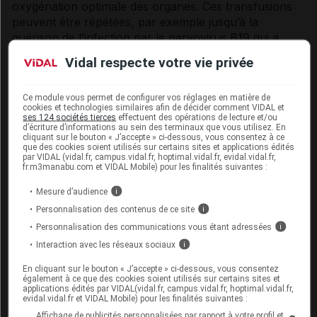
oxygénation optimale des organes. Ces transfusions
peuvent être répétées, par exemple jusqu’à la
guérison de l’infection par le parvovirus B19 qui a
provoqué la crise aplasique.
Vidal respecte votre vie privée
Qu’appelle-t-on « échange transfusionnel » et
Ce module vous permet de configurer vos réglages en matière de
« programme transfusionnel » ?
cookies et technologies similaires afin de décider comment VIDAL et
ses 124 sociétés tierces
effectuent des opérations de lecture et/ou
d’écriture d’informations au sein des terminaux que vous utilisez. En
cliquant sur le bouton « J’accepte » ci-dessous, vous consentez à ce
Le traitement de nombreuses complications de la
que des cookies soient utilisés sur certains sites et applications édités
par VIDAL (vidal.fr, campus.vidal.fr, hoptimal.vidal.fr, evidal.vidal.fr,
drépanocytose
requiert la mise en place d’«
fr.m3manabu.com et VIDAL Mobile) pour les finalités suivantes :
échanges transfusionnels ». L’échange
transfusionnel est l’association d’une saignée
Mesure d’audience
i
(une quantité relativement importante de sang est
Personnalisation des contenus de ce site
i
prélevée pour diminuer la concentration du sang
Personnalisation des communications vous étant adressées
i
en
hémoglobine
S mutée) et d’une transfusion
Interaction avec les réseaux sociaux
i
sanguine (pour apporter de l’
hémoglobine
normale en remplacement). Ce double traitement
En cliquant sur le bouton « J’accepte » ci-dessous, vous consentez
également à ce que des cookies soient utilisés sur certains sites et
est poursuivi jusqu’à ce que l’
hémoglobine
S ne
applications édités par VIDAL(vidal.fr, campus.vidal.fr, hoptimal.vidal.fr,
représente plus que 40 % de l’
hémoglobine
evidal.vidal.fr et VIDAL Mobile) pour les finalités suivantes :
présente dans le corps (parfois 30 % dans le
Affichage de publicités personnalisées par rapport à votre profil et