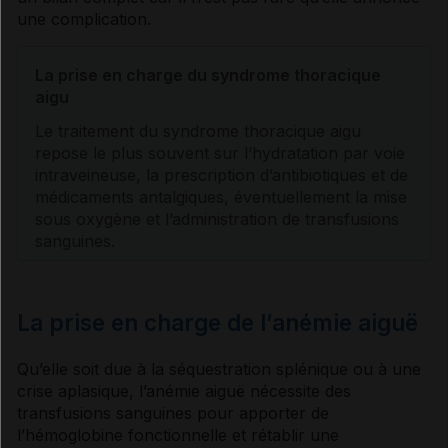
une complication.
La prise en charge du syndrome thoracique
aigu
Le traitement du syndrome thoracique aigu
repose le plus souvent sur l’hydratation par
voie
intraveineuse
, la prescription d’
antibiotiques
et de
médicaments
antalgiques
, éventuellement la mise
sous oxygène et l’administration de transfusions
sanguines.
La prise en charge de l’anémie aiguë
Qu’elle soit due à la séquestration splénique ou à une
crise aplasique, l’
anémie
aiguë nécessite des
transfusions sanguines pour apporter de
l’
hémoglobine
fonctionnelle et rétablir une