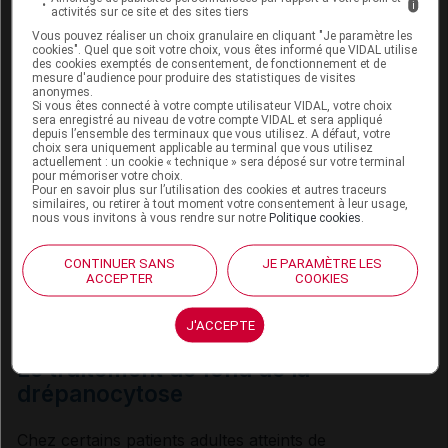
i
activités sur ce site et des sites tiers
traitement de certaines complications).
Vous pouvez réaliser un choix granulaire en cliquant "Je paramètre les
cookies". Quel que soit votre choix, vous êtes informé que VIDAL utilise
Lorsque plusieurs échanges transfusionnels sont
des cookies exemptés de consentement, de fonctionnement et de
nécessaires, leur calendrier de mise en œuvre
mesure d'audience pour produire des statistiques de visites
anonymes.
constitue le « programme transfusionnel ».
Si vous êtes connecté à votre compte utilisateur VIDAL, votre choix
sera enregistré au niveau de votre compte VIDAL et sera appliqué
depuis l’ensemble des terminaux que vous utilisez. A défaut, votre
Un échange transfusionnel est systématiquement
choix sera uniquement applicable au terminal que vous utilisez
mis en place lorsqu’une personne souffrant de
actuellement : un cookie « technique » sera déposé sur votre terminal
pour mémoriser votre choix.
drépanocytose
doit subir une
anesthésie
de plus
Pour en savoir plus sur l’utilisation des cookies et autres traceurs
de 60 minutes pour une intervention chirurgicale.
similaires, ou retirer à tout moment votre consentement à leur usage,
nous vous invitons à vous rendre sur notre
Politique cookies
.
En effet, la qualité de l’oxygénation des organes
est primordiale pour éviter un accident
CONTINUER SANS
JE PARAMÈTRE LES
d’
anesthésie
.
ACCEPTER
COOKIES
J'ACCEPTE
Le traitement de fond de la
drépanocytose
Chez certains patients adultes atteints de