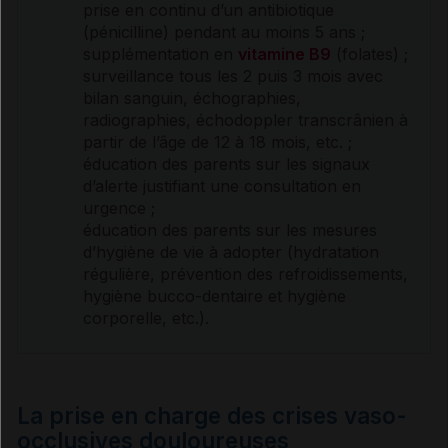
prise en continu d’un
antibiotique
(
pénicilline
) pendant au moins 5 ans ;
supplémentation en
vitamine B9
(folates) ;
surveillance tous les 2 puis 3 mois avec
bilan sanguin, échographies,
radiographies, échodoppler transcrânien à
partir de l’âge de 12 à 18 mois, etc. ;
éducation des parents sur les signaux
d’alerte justifiant une consultation en
urgence ;
éducation des parents sur les mesures
d’hygiène de vie à adopter (hydratation
régulière, prévention des refroidissements,
hygiène bucco-dentaire et hygiène
corporelle, etc.).
La prise en charge des crises vaso-
occlusives douloureuses