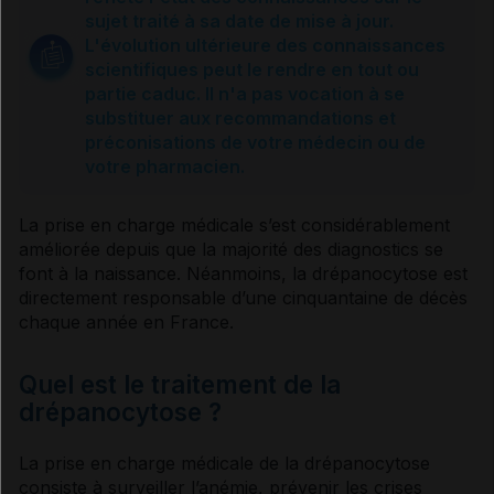
Causes et prévention
sujet traité à sa date de mise à jour.
L'évolution ultérieure des connaissances
scientifiques peut le rendre en tout ou
Symptômes
partie caduc. Il n'a pas vocation à se
substituer aux recommandations et
préconisations de votre médecin ou de
Complications
votre pharmacien.
Diagnostic
La prise en charge médicale s’est considérablement
améliorée depuis que la majorité des
diagnostics
se
font à la naissance. Néanmoins, la
drépanocytose
est
Prise en charge et traitement
directement responsable d’une cinquantaine de décès
chaque année en France.
Vivre avec
Quel est le traitement de la
drépanocytose ?
Sources et références
La prise en charge médicale de la
drépanocytose
consiste à surveiller l’
anémie
, prévenir les crises