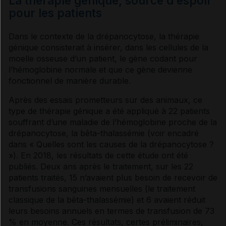
La thérapie génique, source d’espoir
pour les patients
Dans le contexte de la
drépanocytose
, la thérapie
génique consisterait à insérer, dans les cellules de la
moelle osseuse
d’un patient, le
gène
codant pour
l’
hémoglobine
normale et que ce
gène
devienne
fonctionnel
de manière durable.
Après des essais prometteurs sur des animaux, ce
type de thérapie génique a été appliqué à 22 patients
souffrant d’une maladie de l’
hémoglobine
proche de la
drépanocytose
, la bêta-thalassémie (voir encadré
dans « Quelles sont les causes de la
drépanocytose
?
»). En 2018, les résultats de cette étude ont été
publiés. Deux ans après le traitement, sur les 22
patients traités, 15 n’avaient plus besoin de recevoir de
transfusions sanguines mensuelles (le traitement
classique de la bêta-thalassémie) et 6 avaient réduit
leurs besoins annuels en termes de transfusion de 73
% en moyenne. Ces résultats, certes préliminaires,