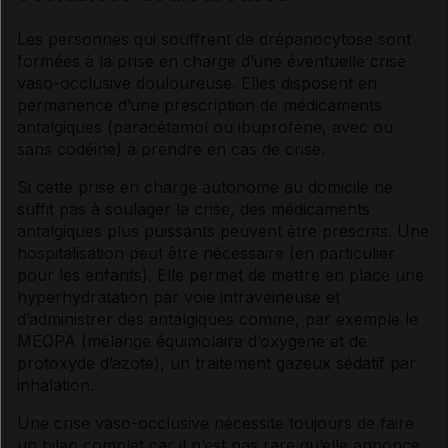
Les personnes qui souffrent de
drépanocytose
sont
formées à la prise en charge d’une éventuelle crise
vaso-occlusive douloureuse. Elles disposent en
permanence d’une prescription de médicaments
antalgiques
(paracétamol ou ibuprofène, avec ou
sans
codéine
) à prendre en cas de crise.
Si cette prise en charge autonome au domicile ne
suffit pas à soulager la crise, des médicaments
antalgiques
plus puissants peuvent être prescrits. Une
hospitalisation peut être nécessaire (en particulier
pour les enfants). Elle permet de mettre en place une
hyperhydratation par
voie
intraveineuse
et
d’administrer des
antalgiques
comme, par exemple le
MEOPA (mélange équimolaire d’oxygène et de
protoxyde d’azote), un traitement gazeux
sédatif
par
inhalation
.
Une crise vaso-occlusive nécessite toujours de faire
un bilan complet car il n’est pas rare qu’elle annonce