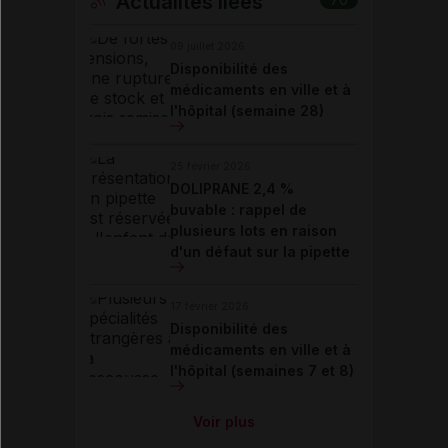
Actualités liées
09 juillet 2026
Disponibilité des
médicaments en ville et à
l'hôpital (semaine 28)
25 février 2026
DOLIPRANE 2,4 %
buvable : rappel de
plusieurs lots en raison
d'un défaut sur la pipette
17 février 2026
Disponibilité des
médicaments en ville et à
l'hôpital (semaines 7 et 8)
Voir plus