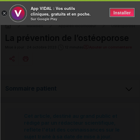
App VIDAL : Vos outils
Installer
×
cliniques, gratuits et en poche.
Sur Google Play
Maladies
Appareil locomoteur
Ostéoporose
La prévention de l’ostéoporose
Ajouter un commentaire
Mise à jour : 24 octobre 2023
12 minutes
Copier l'url
Sommaire patient
Email
Ostéoporose
Cet article, destiné au grand public et
rédigé par un rédacteur scientifique,
reflète l'état des connaissances sur le
Prévention
sujet traité à sa date de mise à jour.