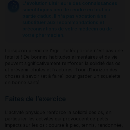
L'évolution ultérieure des connaissances
scientifiques peut le rendre en tout ou
Qui doit faire une ostéodensitométrie ?
partie caduc. Il n'a pas vocation à se
substituer aux recommandations et
préconisations de votre médecin ou de
Usage des compléments alimentaires
votre pharmacien.
Lorsqu’on prend de l’âge, l’ostéoporose n’est pas une
Diagnostic
fatalité ! De bonnes habitudes alimentaires et de vie
peuvent significativement renforcer la solidité des os
et prévenir chutes et fractures. Tour d’horizon des
Prise en charge
choses à savoir (et à faire) pour garder un squelette
en bonne santé.
Traitement médicamenteux
Faites de l’exercice
Sources et références
L'activité physique renforce la solidité des os, en
particulier les activités qui provoquent de petits
impacts sur les os : course à pied, tennis, randonnée,
VIDAL Reco associée