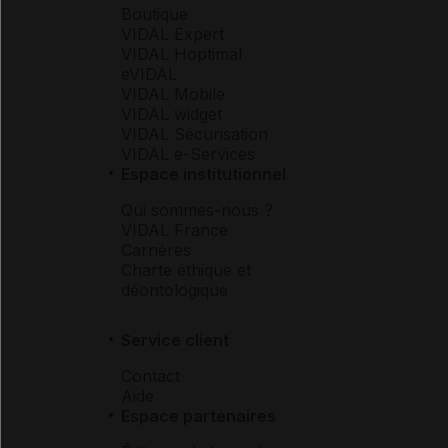
Boutique
VIDAL Expert
VIDAL Hoptimal
eVIDAL
VIDAL Mobile
VIDAL widget
VIDAL Sécurisation
VIDAL e-Services
Espace institutionnel
Qui sommes-nous ?
VIDAL France
Carrières
Charte éthique et
déontologique
Service client
Contact
Aide
Espace partenaires