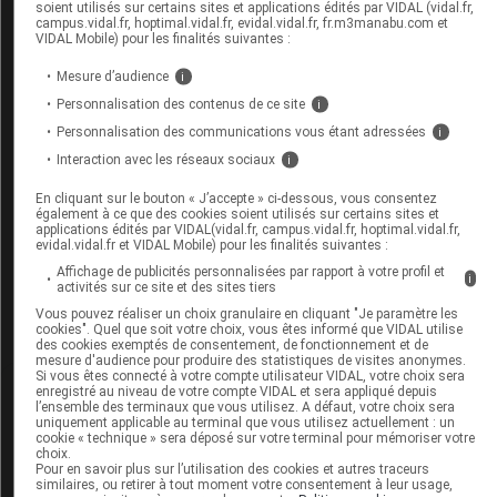
soient utilisés sur certains sites et applications édités par VIDAL (vidal.fr,
Encéphalopathie de Gayet-Wernicke :
campus.vidal.fr, hoptimal.vidal.fr, evidal.vidal.fr, fr.m3manabu.com et
VIDAL Mobile) pour les finalités suivantes :
reconnaître précocement pour traiter vite
18 décembre 2025
Mesure d’audience
i
Personnalisation des contenus de ce site
i
Personnalisation des communications vous étant adressées
Disponibilité des médicaments en ville et à
i
l'hôpital
Interaction avec les réseaux sociaux
i
09 décembre 2025
En cliquant sur le bouton « J’accepte » ci-dessous, vous consentez
également à ce que des cookies soient utilisés sur certains sites et
applications édités par VIDAL(vidal.fr, campus.vidal.fr, hoptimal.vidal.fr,
Disponibilité des médicaments en ville et à
evidal.vidal.fr et VIDAL Mobile) pour les finalités suivantes :
l'hôpital
Affichage de publicités personnalisées par rapport à votre profil et
i
30 octobre 2025
activités sur ce site et des sites tiers
Vous pouvez réaliser un choix granulaire en cliquant "Je paramètre les
cookies". Quel que soit votre choix, vous êtes informé que VIDAL utilise
des cookies exemptés de consentement, de fonctionnement et de
mesure d'audience pour produire des statistiques de visites anonymes.
Si vous êtes connecté à votre compte utilisateur VIDAL, votre choix sera
enregistré au niveau de votre compte VIDAL et sera appliqué depuis
l’ensemble des terminaux que vous utilisez. A défaut, votre choix sera
uniquement applicable au terminal que vous utilisez actuellement : un
cookie « technique » sera déposé sur votre terminal pour mémoriser votre
Quiz
choix.
Pour en savoir plus sur l’utilisation des cookies et autres traceurs
similaires, ou retirer à tout moment votre consentement à leur usage,