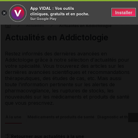
App VIDAL : Vos outils
Installer
×
cliniques, gratuits et en poche.
Sur Google Play
Actualités en Addictologie
Actualités
Actualités en Addictologie
Restez informés des dernières avancées en
Addictologie grâce à notre sélection d'actualités pour
votre spécialité. Vous trouverez des articles sur les
dernières avancées scientifiques et recommandations
thérapeutiques, des études de cas, etc. Mais aussi
toute l'information pertinente sur les alertes de
pharmacovigilance, les ruptures de stocks, les
nouveautés sur les médicaments et produits de santé
que vous prescrivez.
À la une
Médicaments et produits de santé
Diagnostic et thérap
Retourner aux actualités à la une