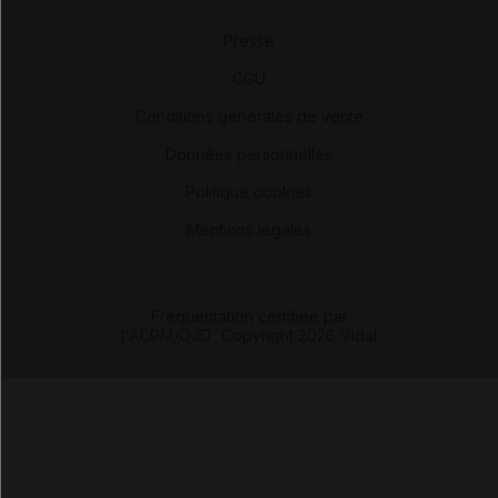
Presse
-
CGU
-
Conditions générales de vente
-
Données personnelles
-
Politique cookies
-
Mentions légales
Fréquentation certifiée par
l'ACPM/OJD
|
Copyright 2026 Vidal