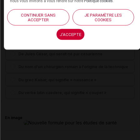
nous vous invitons à vous rendre sur notre
Politique cookies
.
CONTINUER SANS
JE PARAMÈTRE LES
ACCEPTER
COOKIES
J'ACCEPTE
Le terme « césarienne » dérive, étymologiquement...
De Jules César, qui serait né par césarienne
Du nom d'un chirurgien romain à l'origine de la technique
Du grec Kaisar, qui signifie « naissance »
Du verbe latin caedere, qui signifie « couper »
En image