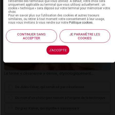
l’ensemble des terminaux que vous utilisez. A défaut, votre choix sera
uniquement applicable au terminal que vous utilisez actuellement : un
cookie « technique » sera déposé sur votre terminal pour mémoriser votre
choix.
Pour en savoir plus sur l’utilisation des cookies et autres traceurs
similaires, ou retirer à tout moment votre consentement à leur usage,
nous vous invitons à vous rendre sur notre
Politique cookies
.
Quiz
CONTINUER SANS
JE PARAMÈTRE LES
ACCEPTER
COOKIES
J'ACCEPTE
Le terme « césarienne » dérive, étymologiquement...
De Jules César, qui serait né par césarienne
Du nom d'un chirurgien romain à l'origine de la technique
Du grec Kaisar, qui signifie « naissance »