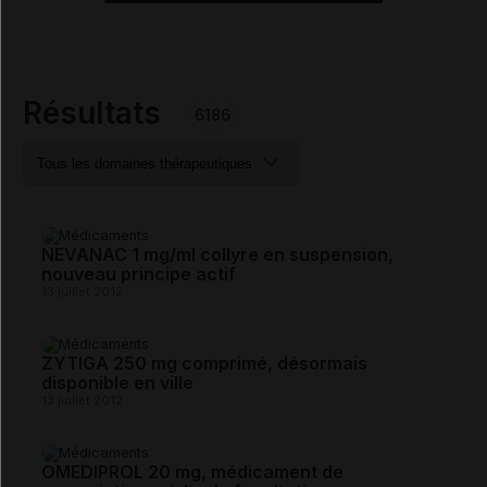
Résultats
6186
NEVANAC 1 mg/ml collyre en suspension,
nouveau principe actif
13 juillet 2012
ZYTIGA 250 mg comprimé, désormais
disponible en ville
13 juillet 2012
OMEDIPROL 20 mg, médicament de