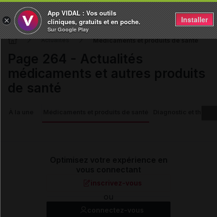
App VIDAL : Vos outils
Installer
×
cliniques, gratuits et en poche.
Sur Google Play
Médicaments et produits de santé
Actualités
Page 264 - Actualités
médicaments et autres produits
de santé
À la une
Médicaments et produits de santé
Diagnostic et thérap
Optimisez votre expérience en
vous connectant
inscrivez-vous
ou
connectez-vous