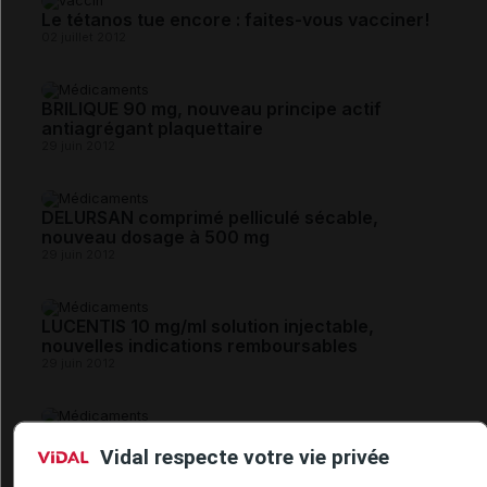
Le tétanos tue encore : faites-vous vacciner!
02 juillet 2012
BRILIQUE 90 mg, nouveau principe actif
antiagrégant plaquettaire
29 juin 2012
DELURSAN comprimé pelliculé sécable,
nouveau dosage à 500 mg
29 juin 2012
LUCENTIS 10 mg/ml solution injectable,
nouvelles indications remboursables
29 juin 2012
Vaccins BOOSTRIXTETRA et REPEVAX,
modalités de remboursement précisées
Vidal respecte votre vie privée
29 juin 2012