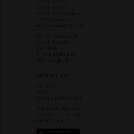
VIDAL Mobile
VIDAL widget
VIDAL Sécurisation
VIDAL e-Services
Espace institutionnel
Qui sommes-nous ?
VIDAL France
Carrières
Charte éthique et
déontologique
Service client
Contact
Aide
Espace partenaires
Éditeurs de logiciel
VIDAL sur votre site
Vidal Mobile