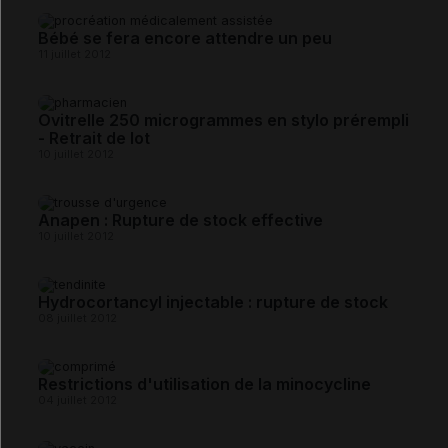
Bébé se fera encore attendre un peu
11 juillet 2012
Ovitrelle 250 microgrammes en stylo prérempli
- Retrait de lot
10 juillet 2012
Anapen : Rupture de stock effective
10 juillet 2012
Hydrocortancyl injectable : rupture de stock
08 juillet 2012
Restrictions d'utilisation de la minocycline
04 juillet 2012