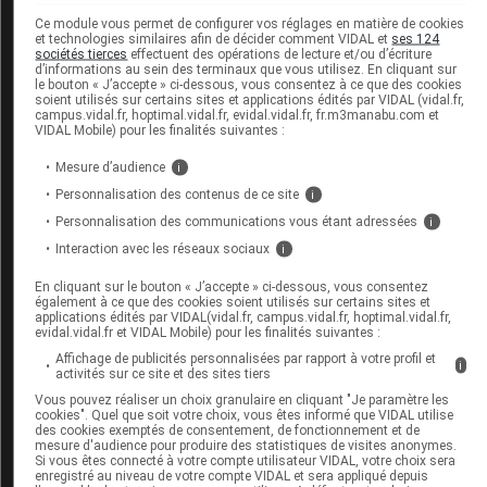
Ce module vous permet de configurer vos réglages en matière de cookies
et technologies similaires afin de décider comment VIDAL et
ses 124
Agents antiplaquettaires, publication de
sociétés tierces
effectuent des opérations de lecture et/ou d’écriture
d’informations au sein des terminaux que vous utilisez. En cliquant sur
recommandations de bon usage
le bouton « J’accepte » ci-dessous, vous consentez à ce que des cookies
29 juin 2012
soient utilisés sur certains sites et applications édités par VIDAL (vidal.fr,
campus.vidal.fr, hoptimal.vidal.fr, evidal.vidal.fr, fr.m3manabu.com et
VIDAL Mobile) pour les finalités suivantes :
NEPRESSOL 25 mg/ml, mise à disposition d'une
Mesure d’audience
i
spécialité importée
Personnalisation des contenus de ce site
i
29 juin 2012
Personnalisation des communications vous étant adressées
i
Interaction avec les réseaux sociaux
i
Les remises à disposition intervenues entre le
En cliquant sur le bouton « J’accepte » ci-dessous, vous consentez
22 et le 28 juin 2012
également à ce que des cookies soient utilisés sur certains sites et
29 juin 2012
applications édités par VIDAL(vidal.fr, campus.vidal.fr, hoptimal.vidal.fr,
evidal.vidal.fr et VIDAL Mobile) pour les finalités suivantes :
Affichage de publicités personnalisées par rapport à votre profil et
i
activités sur ce site et des sites tiers
-
...
-
-
-
Précédent
1
259
260
Suivant
Vous pouvez réaliser un choix granulaire en cliquant "Je paramètre les
-
-
-
264
261
262
263
cookies". Quel que soit votre choix, vous êtes informé que VIDAL utilise
des cookies exemptés de consentement, de fonctionnement et de
-
-
-
-
265
266
267
mesure d'audience pour produire des statistiques de visites anonymes.
Si vous êtes connecté à votre compte utilisateur VIDAL, votre choix sera
-
-
...
-
268
269
310
enregistré au niveau de votre compte VIDAL et sera appliqué depuis