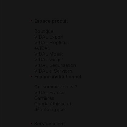
Espace produit
Boutique
VIDAL Expert
VIDAL Hoptimal
eVIDAL
VIDAL Mobile
VIDAL widget
VIDAL Sécurisation
VIDAL e-Services
Espace institutionnel
Qui sommes-nous ?
VIDAL France
Carrières
Charte éthique et
déontologique
Service client