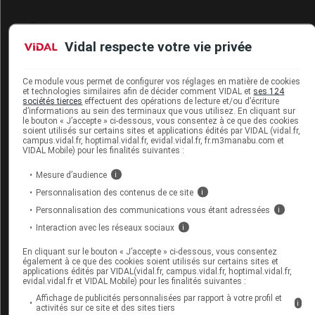
Hypertension artérielle sévère, supprimée de
Vidal respecte votre vie privée
la liste des affections de longue durée
exonérantes
01 juillet 2011
Ce module vous permet de configurer vos réglages en matière de cookies
et technologies similaires afin de décider comment VIDAL et
ses 124
sociétés tierces
effectuent des opérations de lecture et/ou d’écriture
d’informations au sein des terminaux que vous utilisez. En cliquant sur
ALD n° 30, modification des critères
le bouton « J’accepte » ci-dessous, vous consentez à ce que des cookies
soient utilisés sur certains sites et applications édités par VIDAL (vidal.fr,
d'attribution
campus.vidal.fr, hoptimal.vidal.fr, evidal.vidal.fr, fr.m3manabu.com et
01 juillet 2011
VIDAL Mobile) pour les finalités suivantes :
Mesure d’audience
i
Publication des recommandations sanitaires
Personnalisation des contenus de ce site
i
aux voyageurs pour l'année 2011
Personnalisation des communications vous étant adressées
i
19 mai 2011
Interaction avec les réseaux sociaux
i
En cliquant sur le bouton « J’accepte » ci-dessous, vous consentez
IVG par méthode médicamenteuse,
également à ce que des cookies soient utilisés sur certains sites et
applications édités par VIDAL(vidal.fr, campus.vidal.fr, hoptimal.vidal.fr,
recommandations de bonne pratique
evidal.vidal.fr et VIDAL Mobile) pour les finalités suivantes :
06 mai 2011
Affichage de publicités personnalisées par rapport à votre profil et
i
activités sur ce site et des sites tiers