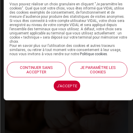
Vous pouvez réaliser un choix granulaire en cliquant "Je paramètre les
Antibioprophylaxie en chirurgie oculaire,
cookies". Quel que soit votre choix, vous êtes informé que VIDAL utilise
publication de recommandations de bonne
des cookies exemptés de consentement, de fonctionnement et de
mesure d'audience pour produire des statistiques de visites anonymes.
pratique
Si vous êtes connecté à votre compte utilisateur VIDAL, votre choix sera
02 mai 2011
enregistré au niveau de votre compte VIDAL et sera appliqué depuis
l’ensemble des terminaux que vous utilisez. A défaut, votre choix sera
uniquement applicable au terminal que vous utilisez actuellement : un
cookie « technique » sera déposé sur votre terminal pour mémoriser votre
-
...
-
-
-
-
Précédent
1
6
7
8
9
Suivant
choix.
Pour en savoir plus sur l’utilisation des cookies et autres traceurs
-
-
11
-
10
12
similaires, ou retirer à tout moment votre consentement à leur usage,
nous vous invitons à vous rendre sur notre
Politique cookies
.
CONTINUER SANS
JE PARAMÈTRE LES
ACCEPTER
COOKIES
J'ACCEPTE
Quiz