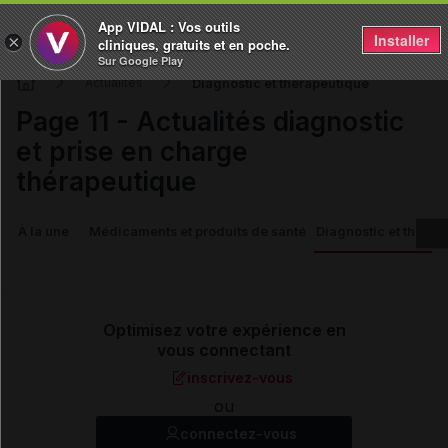
App VIDAL : Vos outils
Installer
×
cliniques, gratuits et en poche.
Sur Google Play
Diagnostic et thérapeutique
Actualités
Page 11 - Actualités diagnostic
et prise en charge
thérapeutique
À la une
Médicaments et produits de santé
Diagnostic et thérap
Optimisez votre expérience en
vous connectant
inscrivez-vous
ou
connectez-vous