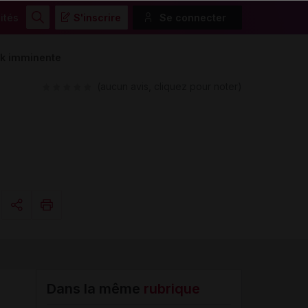
ités
S'inscrire
Se connecter
Rechercher
ock imminente
(aucun avis, cliquez pour noter)
Copier l'url
Email
Dans la même
rubrique