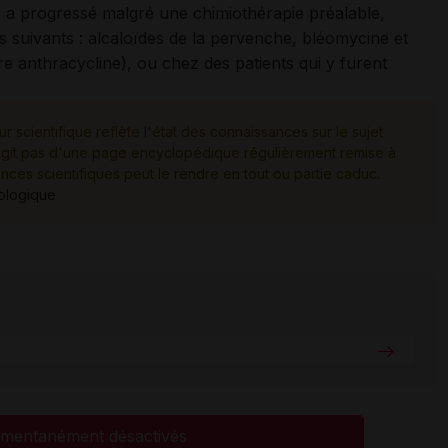
e a progressé malgré une chimiothérapie préalable,
suivants : alcaloïdes de la pervenche, bléomycine et
e anthracycline), ou chez des patients qui y furent
ur scientifique reflète l'état des connaissances sur le sujet
e s'agit pas d'une page encyclopédique régulièrement remise à
ances scientifiques peut le rendre en tout ou partie caduc.
tologique
mentanément désactivés