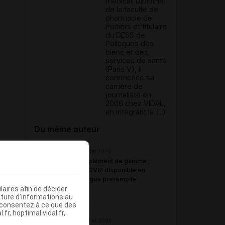
médical. Diplômé
de la faculté de
pharmacie de
Poitiers et titulaire
du DESS de
Politiques des
biens et des
services de santé
(Paris V), il
commence sa
carrière de
journaliste en
2006 chez VIDAL,
en intégrant la (...)
Du même auteur
23 juillet 2026
Complément de gamme :
BYOOVIZ disponible en
seringue préremplie
aires afin de décider
iture d’informations au
s consentez à ce que des
fr, hoptimal.vidal.fr,
22 juillet 2026