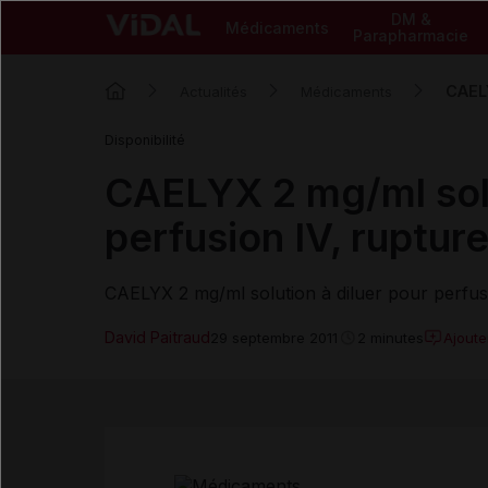
DM &
Médicaments
Parapharmacie
CAELY
Actualités
Médicaments
Disponibilité
CAELYX 2 mg/ml solu
perfusion IV, ruptur
CAELYX 2 mg/ml solution à diluer pour perfus
David Paitraud
Ajout
29 septembre 2011
2 minutes