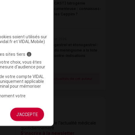
[PODCAST] Iatrogénie
médicamenteuse : connaissez-
vous les Ceppim ?
okies soient utilisés sur
21 juillet 2026
vidal.fr et VIDAL Mobile)
Désogestrel et étonogestrel :
ajout du méningiome à la liste
es sites tiers
i
des contre-indications
votre choix, vous êtes
mesure d'audience pour
u de votre compte VIDAL
Voir toutes les actualités de cet auteur
a uniquement applicable
rminal pour mémoriser
t moment votre
J'ACCEPTE
Newsletter
Restez informé de l’actualité médicale
quotidiennement
S’inscrire à la newsletter