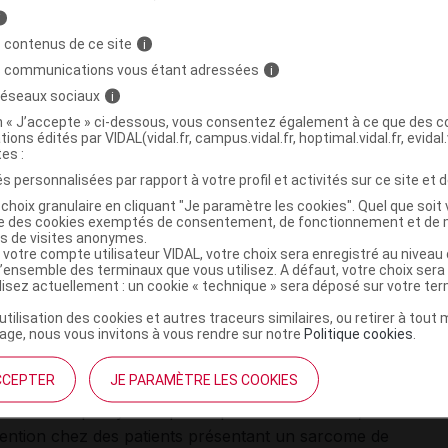
i
 contenus de ce site
i
 suivantes :
s communications vous étant adressées
i
 réseaux sociaux
i
ts ayant un cancer du sein métastatique, avec un risque
on « J’accepte » ci-dessous, vous consentez également à ce que des co
tions édités par VIDAL(vidal.fr, campus.vidal.fr, hoptimal.vidal.fr, evidal.
tes :
un stade avancé chez les femmes après l'échec d'une
s personnalisées par rapport à votre profil et activités sur ce site et d
ion à base de platine ;
choix granulaire en cliquant "Je paramètre les cookies". Quel que soit 
ise des cookies exemptés de consentement, de fonctionnement et de 
ib pour le traitement du myélome multiple en progression
es de visites anonymes.
 moins un traitement antérieur et qui ont déjà subi ou qui
 votre compte utilisateur VIDAL, votre choix sera enregistré au nivea
l’ensemble des terminaux que vous utilisez. A défaut, votre choix ser
de moelle osseuse ;
ilisez actuellement : un cookie « technique » sera déposé sur votre te
(SK) associé au sida chez des patients ayant un faible
’utilisation des cookies et autres traceurs similaires, ou retirer à tou
ge, nous vous invitons à vous rendre sur notre
Politique cookies
.
mphocytes CD4/mm 3 ) et présentant des lésions
s étendues.
CCEPTER
JE PARAMÈTRE LES COOKIES
chimiothérapie systémique de première intention, ou
ention chez des patients présentant un sarcome de