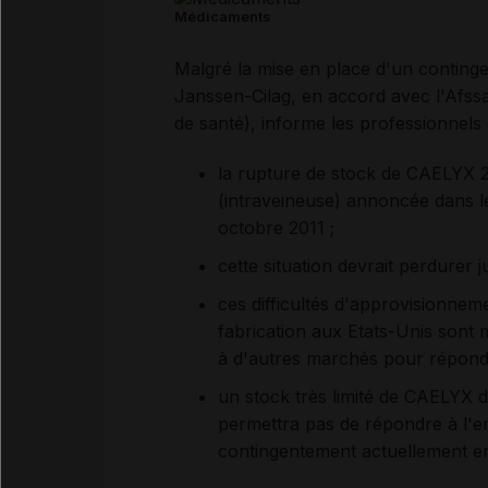
Médicaments
Malgré la mise en place d'un continge
Janssen-Cilag, en accord avec l'Afssa
de santé), informe les professionnels
la rupture de stock de CAELYX 2
(intraveineuse) annoncée dans le
octobre 2011 ;
cette situation devrait perdurer 
ces difficultés d'approvisionnemen
fabrication aux Etats-Unis sont 
à d'autres marchés pour répondr
un stock très limité de CAELYX d
permettra pas de répondre à l'
contingentement actuellement e