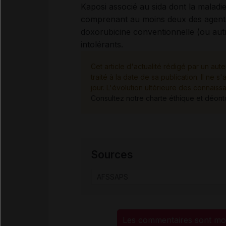
Kaposi associé au sida dont la maladi
comprenant au moins deux des agents 
doxorubicine conventionnelle (ou autr
intolérants.
Cet article d'actualité rédigé par un aute
traité à la date de sa publication. Il n
jour. L'évolution ultérieure des connaiss
Consultez notre charte éthique et déon
Sources
AFSSAPS
Les commentaires sont mo