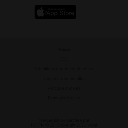
Presse
-
CGU
-
Conditions générales de vente
-
Données personnelles
-
Politique cookies
-
Mentions légales
Fréquentation certifiée par
l'ACPM/OJD
|
Copyright 2026 Vidal