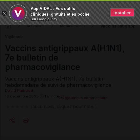
App VIDAL : Vos outils
Installer
×
cliniques, gratuits et en poche.
Sur Google Play
Vaccins antigrippau
Actualités
Médicaments
Vigilance
Vaccins antigrippaux A(H1N1),
7e bulletin de
pharmacovigilance
Vaccins antigrippaux A(H1N1), 7e bulletin
hebdomadaire de suivi de pharmacovigilance
David Paitraud
18 décembre 2009
1 minute
Ajouter un commentaire
(aucun avis, cliquez pour noter)
Copier l'url