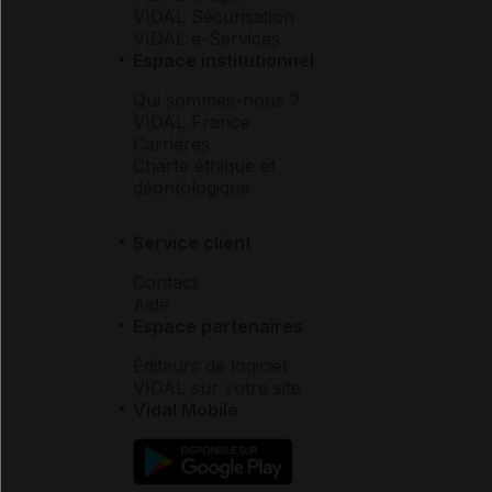
VIDAL Sécurisation
VIDAL e-Services
Espace institutionnel
Qui sommes-nous ?
VIDAL France
Carrières
Charte éthique et
déontologique
Service client
Contact
Aide
Espace partenaires
Éditeurs de logiciel
VIDAL sur votre site
Vidal Mobile