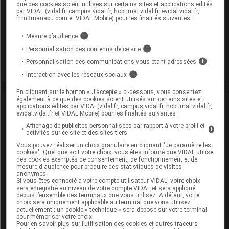
que des cookies soient utilisés sur certains sites et applications édités
par VIDAL (vidal.fr, campus.vidal.fr, hoptimal.vidal.fr, evidal.vidal.fr,
fr.m3manabu.com et VIDAL Mobile) pour les finalités suivantes :
06 août 2026
Mesure d’audience
i
Hôpital : état de disponibilité de spécialités
Personnalisation des contenus de ce site
i
hospitalières (semaines 31 et 32)
Personnalisation des communications vous étant adressées
i
Interaction avec les réseaux sociaux
i
En cliquant sur le bouton « J’accepte » ci-dessous, vous consentez
également à ce que des cookies soient utilisés sur certains sites et
David
Paitraud
applications édités par VIDAL(vidal.fr, campus.vidal.fr, hoptimal.vidal.fr,
evidal.vidal.fr et VIDAL Mobile) pour les finalités suivantes :
Affichage de publicités personnalisées par rapport à votre profil et
i
David Paitraud est docteur en
activités sur ce site et des sites tiers
pharmacie et journaliste médical.
Vous pouvez réaliser un choix granulaire en cliquant "Je paramètre les
Diplômé de la faculté de pharmacie de
cookies". Quel que soit votre choix, vous êtes informé que VIDAL utilise
Poitiers et titulaire du DESS de
des cookies exemptés de consentement, de fonctionnement et de
Politiques des biens et des services de
mesure d'audience pour produire des statistiques de visites
santé (Paris V), il commence sa carrière
anonymes.
Si vous êtes connecté à votre compte utilisateur VIDAL, votre choix
de journaliste en 2006 chez VIDAL, en
sera enregistré au niveau de votre compte VIDAL et sera appliqué
intégrant la (...)
depuis l’ensemble des terminaux que vous utilisez. A défaut, votre
choix sera uniquement applicable au terminal que vous utilisez
Du même auteur
actuellement : un cookie « technique » sera déposé sur votre terminal
pour mémoriser votre choix.
Pour en savoir plus sur l’utilisation des cookies et autres traceurs
23 juillet 2026