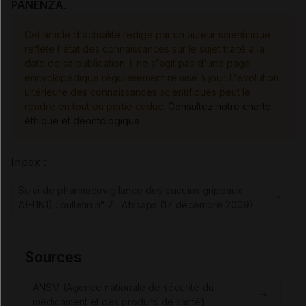
PANENZA
.
Cet article d'actualité rédigé par un auteur scientifique
reflète l'état des connaissances sur le sujet traité à la
date de sa publication. Il ne s'agit pas d'une page
encyclopédique régulièrement remise à jour. L'évolution
ultérieure des connaissances scientifiques peut le
rendre en tout ou partie caduc.
Consultez notre charte
éthique et déontologique
Inpex :
Suivi de pharmacovigilance des vaccins grippaux
A(H1N1) : bulletin n° 7 , Afssaps (17 décembre 2009)
Sources
ANSM (Agence nationale de sécurité du
médicament et des produits de santé)