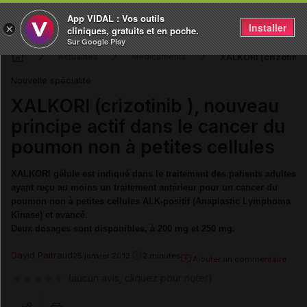
App VIDAL : Vos outils
Installer
×
cliniques, gratuits et en poche.
Sur Google Play
XALKORI (crizotinib
Actualités
Médicaments
Nouvelle spécialité
XALKORI (crizotinib ), nouveau
principe actif dans le cancer du
poumon non à petites cellules
XALKORI gélule est indiqué dans le traitement des patients adultes
ayant reçu au moins un traitement antérieur pour un cancer du
poumon non à petites cellules ALK-positif (Anaplastic Lymphoma
Kinase) et avancé.
Deux dosages sont disponibles, à 200 mg et 250 mg.
David Paitraud
25 janvier 2013
2 minutes
Ajouter un commentaire
(aucun avis, cliquez pour noter)