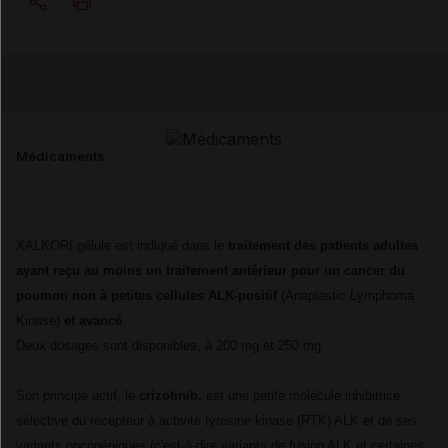
Copier l'url
Email
Médicaments
XALKORI gélule est indiqué dans le
traitement des patients adultes
ayant reçu au moins un traitement antérieur pour un cancer du
poumon non à petites cellules ALK-positif
(Anaplastic Lymphoma
Kinase)
et avancé
.
Deux dosages sont disponibles, à 200 mg et 250 mg.
Son principe actif, le
crizotinib,
est une petite molécule inhibitrice
sélective du récepteur à activité tyrosine kinase (RTK) ALK et de ses
variants oncogéniques (c'est-à-dire variants de fusion ALK et certaines