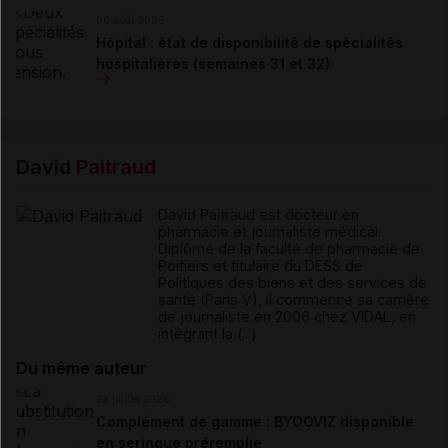
06 août 2026
Hôpital : état de disponibilité de spécialités
hospitalières (semaines 31 et 32)
David
Paitraud
David Paitraud est docteur en
pharmacie et journaliste médical.
Diplômé de la faculté de pharmacie de
Poitiers et titulaire du DESS de
Politiques des biens et des services de
santé (Paris V), il commence sa carrière
de journaliste en 2006 chez VIDAL, en
intégrant la (...)
Du même auteur
23 juillet 2026
Complément de gamme : BYOOVIZ disponible
en seringue préremplie