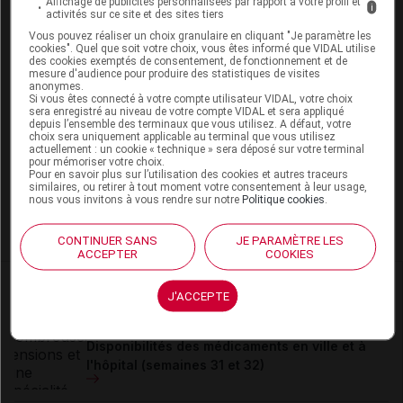
Affichage de publicités personnalisées par rapport à votre profil et
i
activités sur ce site et des sites tiers
Vous pouvez réaliser un choix granulaire en cliquant "Je paramètre les
cookies". Quel que soit votre choix, vous êtes informé que VIDAL utilise
Les commentaires sont momentanément
des cookies exemptés de consentement, de fonctionnement et de
mesure d'audience pour produire des statistiques de visites
désactivés
anonymes.
Si vous êtes connecté à votre compte utilisateur VIDAL, votre choix
sera enregistré au niveau de votre compte VIDAL et sera appliqué
La publication de commentaires est
depuis l’ensemble des terminaux que vous utilisez. A défaut, votre
momentanément indisponible.
choix sera uniquement applicable au terminal que vous utilisez
actuellement : un cookie « technique » sera déposé sur votre terminal
pour mémoriser votre choix.
Pour en savoir plus sur l’utilisation des cookies et autres traceurs
Pour recevoir gratuitement toute l’actualité par mail
similaires, ou retirer à tout moment votre consentement à leur usage,
nous vous invitons à vous rendre sur notre
Politique cookies
.
Je m'abonne !
CONTINUER SANS
JE PARAMÈTRE LES
ACCEPTER
COOKIES
Dans la même
rubrique
J'ACCEPTE
06 août 2026
Disponibilités des médicaments en ville et à
l'hôpital (semaines 31 et 32)