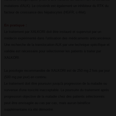
mutations d'ALK). Le crizotinib est également un inhibiteur du RTK du
facteur de croissance des hépatocytes (HGFR, c-Met).
En pratique :
Le traitement par XALKORI doit être instauré et supervisé par un
médecin expérimenté dans l'utilisation des médicaments anticancéreux.
Une recherche de la translocation ALK par une technique spécifique et
validée est nécessaire pour sélectionner les patients à traiter par
XALKORI.
La posologie recommandée de XALKORI est de 250 mg 2 fois par jour
(500 mg par jour) en continu.
Le traitement doit être poursuivi jusqu'à progression de la maladie ou
survenue d'une toxicité inacceptable. La poursuite du traitement après
progression objective de la maladie chez des patients sélectionnés
peut être envisagée au cas par cas, mais aucun bénéfice
supplémentaire n'a été démontré.