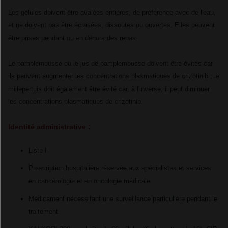
Les gélules doivent être avalées entières, de préférence avec de l'eau,
et ne doivent pas être écrasées, dissoutes ou ouvertes. Elles peuvent
être prises pendant ou en dehors des repas.
Le pamplemousse ou le jus de pamplemousse doivent être évités car
ils peuvent augmenter les concentrations plasmatiques de crizotinib ; le
millepertuis doit également être évité car, à l'inverse, il peut diminuer
les concentrations plasmatiques de crizotinib.
Identité administrative :
Liste I
Prescription hospitalière réservée aux spécialistes et services
en cancérologie et en oncologie médicale
Médicament nécessitant une surveillance particulière pendant le
traitement