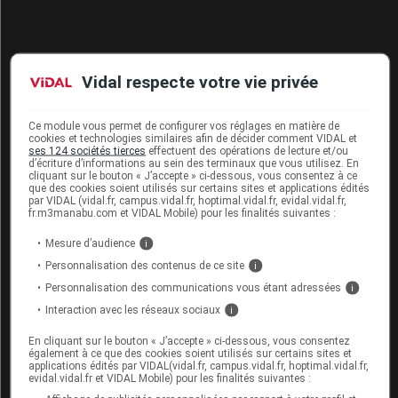
Pour aller plus loin
Vidal respecte votre vie privée
Consultez les monographies VIDAL
Ce module vous permet de configurer vos réglages en matière de
XALKORI 200 mg gél
cookies et technologies similaires afin de décider comment VIDAL et
ses 124 sociétés tierces
effectuent des opérations de lecture et/ou
d’écriture d’informations au sein des terminaux que vous utilisez. En
XALKORI 250 mg gél
cliquant sur le bouton « J’accepte » ci-dessous, vous consentez à ce
que des cookies soient utilisés sur certains sites et applications édités
Consultez les VIDAL Recos
par VIDAL (vidal.fr, campus.vidal.fr, hoptimal.vidal.fr, evidal.vidal.fr,
fr.m3manabu.com et VIDAL Mobile) pour les finalités suivantes :
Cancer du poumon
Mesure d’audience
i
Personnalisation des contenus de ce site
i
Personnalisation des communications vous étant adressées
i
Interaction avec les réseaux sociaux
i
Sources
En cliquant sur le bouton « J’accepte » ci-dessous, vous consentez
également à ce que des cookies soient utilisés sur certains sites et
EMA (European Medicines Agency)
applications édités par VIDAL(vidal.fr, campus.vidal.fr, hoptimal.vidal.fr,
evidal.vidal.fr et VIDAL Mobile) pour les finalités suivantes :
Laboratoire Pfizer