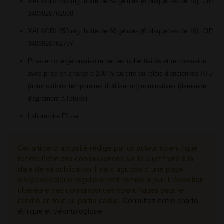
XALKORI 200 mg, boîte de 60 gélules (6 plaquettes de 10), CIP
3400926762568
XALKORI 250 mg, boîte de 60 gélules (6 plaquettes de 10), CIP
3400926762797
Prise en charge provisoire par les collectivités et rétrocession
avec prise en charge à 100 % au titre du relais d'anciennes ATU
(autorisations temporaires d'utilisation) nominatives (demande
d'agrément à l'étude)
Laboratoire Pfizer
Cet article d'actualité rédigé par un auteur scientifique
reflète l'état des connaissances sur le sujet traité à la
date de sa publication. Il ne s'agit pas d'une page
encyclopédique régulièrement remise à jour. L'évolution
ultérieure des connaissances scientifiques peut le
rendre en tout ou partie caduc.
Consultez notre charte
éthique et déontologique