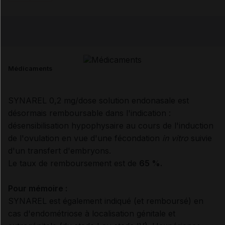
Copier l'url
Email
Médicaments
SYNAREL 0,2 mg/dose solution endonasale est
désormais remboursable dans l'indication :
désensibilisation hypophysaire au cours de l'induction
de l'ovulation en vue d'une fécondation
in vitro
suivie
d'un transfert d'embryons.
Le taux de remboursement est de
65 %.
Pour mémoire :
SYNAREL est également indiqué (et remboursé) en
cas d'endométriose à localisation génitale et