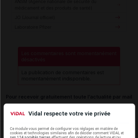
ANSM (Agence nationale de sécurité du
médicament et des produits de santé)
JO (Journal officiel)
Laboratoire Pfizer
Les commentaires sont momentanément
désactivés
La publication de commentaires est
momentanément indisponible.
Pour recevoir gratuitement toute l’actualité par mail
Je m'abonne !
Vidal respecte votre vie privée
Dans la même
rubrique
Ce module vous permet de configurer vos réglages en matière de
cookies et technologies similaires afin de décider comment VIDAL et
ses 124 sociétés tierces
effectuent des opérations de lecture et/ou