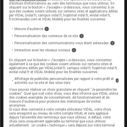
d’écriture d’informations au sein des terminaux que vous utilisez. En
06 août 2026
cliquant sur le bouton « J’accepte » ci-dessous, vous consentez à ce
Disponibilités des médicaments en ville et à
que des cookies soient utilisés sur certains sites et applications édités
par VIDAL (vidal.fr, campus.vidal.fr, hoptimal.vidal.fr, evidal.vidal.fr,
l'hôpital (semaines 31 et 32)
fr.m3manabu.com et VIDAL Mobile) pour les finalités suivantes :
Mesure d’audience
i
06 août 2026
Personnalisation des contenus de ce site
i
Hôpital : état de disponibilité de spécialités
Personnalisation des communications vous étant adressées
i
hospitalières (semaines 31 et 32)
Interaction avec les réseaux sociaux
i
En cliquant sur le bouton « J’accepte » ci-dessous, vous consentez
également à ce que des cookies soient utilisés sur certains sites et
applications édités par VIDAL(vidal.fr, campus.vidal.fr, hoptimal.vidal.fr,
evidal.vidal.fr et VIDAL Mobile) pour les finalités suivantes :
David
Paitraud
Affichage de publicités personnalisées par rapport à votre profil et
i
activités sur ce site et des sites tiers
Vous pouvez réaliser un choix granulaire en cliquant "Je paramètre les
David Paitraud est docteur en
cookies". Quel que soit votre choix, vous êtes informé que VIDAL utilise
pharmacie et journaliste médical.
des cookies exemptés de consentement, de fonctionnement et de
Diplômé de la faculté de pharmacie de
mesure d'audience pour produire des statistiques de visites
Poitiers et titulaire du DESS de
anonymes.
Politiques des biens et des services de
Si vous êtes connecté à votre compte utilisateur VIDAL, votre choix
sera enregistré au niveau de votre compte VIDAL et sera appliqué
santé (Paris V), il commence sa carrière
depuis l’ensemble des terminaux que vous utilisez. A défaut, votre
de journaliste en 2006 chez VIDAL, en
choix sera uniquement applicable au terminal que vous utilisez
intégrant la (...)
actuellement : un cookie « technique » sera déposé sur votre terminal