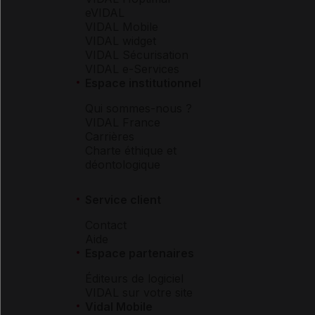
eVIDAL
VIDAL Mobile
VIDAL widget
VIDAL Sécurisation
VIDAL e-Services
Espace institutionnel
Qui sommes-nous ?
VIDAL France
Carrières
Charte éthique et
déontologique
Service client
Contact
Aide
Espace partenaires
Éditeurs de logiciel
VIDAL sur votre site
Vidal Mobile