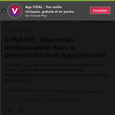
App VIDAL : Vos outils
Installer
×
cliniques, gratuits et en poche.
Sur Google Play
SYNAREL, désormais
Actualités
Médicaments
Prise en charge
SYNAREL, désormais
remboursable dans la
désensibilisation hypophysaire
SYNAREL 0,2 mg/dose solution pour pulvérisation
nasale, désormais remboursable dans la
désensibilisation hypophysaire au cours de l’induction
de l’ovulation
David Paitraud
11 mars 2011
1 minute
Ajouter un commentaire
(aucun avis, cliquez pour noter)