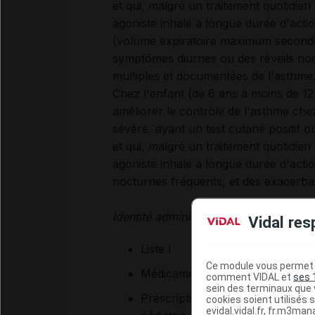
et qui, malgré un traitement quotidien
agoniste inhalé à longue durée d'acti
(volume expiratoire maximum seconde
symptômes diurnes ou des réveils noc
multiples et documentées de l'asthme
Chez l'enfant (de 6 ans à moins de 12
améliorer le contrôle de l'asthme chez
sévère, ayant un test cutané positif 
et qui, malgré un traitement quotidien
agoniste inhalé à longue durée d'acti
nocturnes fréquents, et des exacerba
Identité administrative :
Vidal res
Liste I
Ce module vous permet d
Médicament soumis à prescription 
comment VIDAL et
ses 
sein des terminaux que v
Prescription initiale et renouve
cookies soient utilisés s
evidal.vidal.fr, fr.m3man