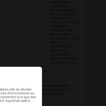
pharmacie et
journaliste
médical. Diplômé
de la faculté de
pharmacie de
Poitiers et titulaire
du DESS de
Politiques des
biens et des
services de santé
(Paris V), il
commence sa
carrière de
journaliste en
2006 chez VIDAL,
en intégrant la (...)
Du même auteur
23 juillet 2026
Complément de gamme :
aires afin de décider
BYOOVIZ disponible en
iture d’informations au
seringue préremplie
s consentez à ce que des
fr, hoptimal.vidal.fr,