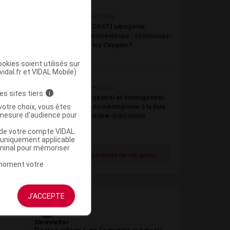
22 juillet 2026
[PODCAST] Iatrogénie
médicamenteuse : connaissez-
vous les Ceppim ?
okies soient utilisés sur
vidal.fr et VIDAL Mobile)
21 juillet 2026
es sites tiers
i
Désogestrel et étonogestrel :
votre choix, vous êtes
ajout du méningiome à la liste
mesure d'audience pour
des contre-indications
u de votre compte VIDAL
a uniquement applicable
rminal pour mémoriser
Voir toutes les actualités de cet auteur
t moment votre
J'ACCEPTE
Newsletter