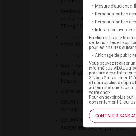
pédiatrie
Mesure d’audience
Remboursable à 65 % selon la p
Personnalisation des
conformité avec la fiche d'info
Personnalisation de
75 mg 1 fois par mois et 375 mg 2
Interaction avec les
- chez les adultes et les adol
En cliquant sur le bout
certains sites et applica
entre 30 et 700 UI/ml ;
pour les finalités suivan
- chez les enfants de 6 à 11 a
Affichage de publicité
Vous pouvez réaliser un 
Non remboursable pour une poso
informé que VIDAL util
produire des statistiqu
taux d'IgE supérieur à 1 300 UI
Si vous êtes connecté à
l'étude)
et sera appliqué depuis 
au terminal que vous ut
Agréé aux collectivités
votre choix.
Pour en savoir plus sur l
XOLAIR 75 mg solution injectable,
consentement à leur usa
CIP 34009 3921226 5, prix publ
CONTINUER SANS A
XOLAIR 150 mg solution injectable
34009 3921249 4, prix public T