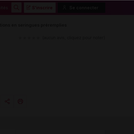
ités
S'inscrire
Se connecter
Rechercher
tions en seringues préremplies
(aucun avis, cliquez pour noter)
Copier l'url