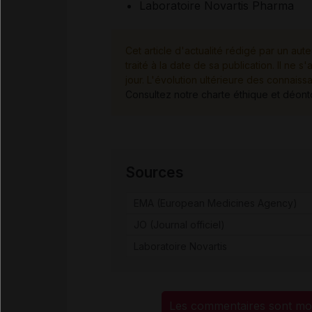
Laboratoire Novartis Pharma
Cet article d'actualité rédigé par un aute
traité à la date de sa publication. Il n
jour. L'évolution ultérieure des connaiss
Consultez notre charte éthique et déon
Sources
EMA (European Medicines Agency)
JO (Journal officiel)
Laboratoire Novartis
Les commentaires sont mo