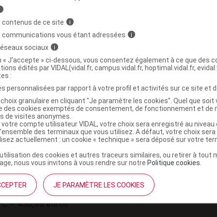
i
rocédure des médicaments d'exception (prescription en
 contenus de ce site
i
rmation thérapeutique) pour une posologie comprise entre
s communications vous étant adressées
i
 fois par mois :
 réseaux sociaux
i
escents de plus de 12 ans avec un taux d'IgE compris
on « J’accepte » ci-dessous, vous consentez également à ce que des co
tions édités par VIDAL(vidal.fr, campus.vidal.fr, hoptimal.vidal.fr, evidal.
tes :
ns avec un taux d'IgE compris entre 30 et 1 300 UI/ml.
s personnalisées par rapport à votre profil et activités sur ce site et d
choix granulaire en cliquant "Je paramètre les cookies". Quel que soit 
logie supérieure à 375 mg 2 fois par mois et/ou un
ise des cookies exemptés de consentement, de fonctionnement et de 
es de visites anonymes.
/ml à la date du 4 mars 2011 (demandes d'admission à
 votre compte utilisateur VIDAL, votre choix sera enregistré au nivea
l’ensemble des terminaux que vous utilisez. A défaut, votre choix ser
ilisez actuellement : un cookie « technique » sera déposé sur votre te
’utilisation des cookies et autres traceurs similaires, ou retirer à tou
 boîte de 1 seringue préremplie de 0,5 ml + 1 aiguille,
ge, nous vous invitons à vous rendre sur notre
Politique cookies
.
ic TTC = 224,23 euros
CCEPTER
JE PARAMÈTRE LES COOKIES
, boîte de 1 seringue préremplie de 1 ml + 1 aiguille, CIP
TC = 430,99 euros