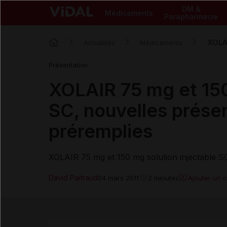
DM &
Médicaments
Parapharmacie
XOLAI
Actualités
Médicaments
Présentation
XOLAIR 75 mg et 150
SC, nouvelles prése
préremplies
XOLAIR 75 mg et 150 mg solution injectable S
David Paitraud
Ajouter un 
04 mars 2011
2 minutes