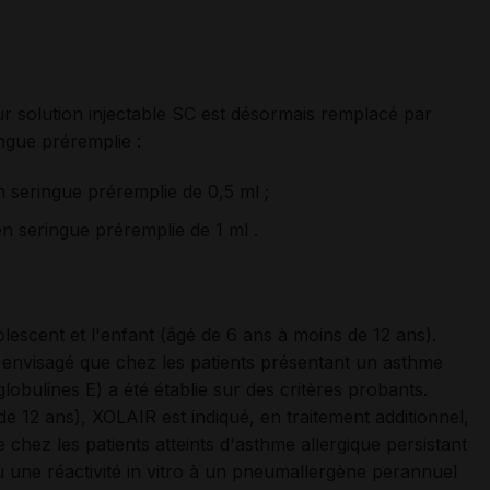
 solution injectable SC est désormais remplacé par
ngue préremplie :
n seringue préremplie de 0,5 ml ;
en seringue préremplie de 1 ml .
olescent et l'enfant (âgé de 6 ans à moins de 12 ans).
e envisagé que chez les patients présentant un asthme
bulines E) a été établie sur des critères probants.
 de 12 ans), XOLAIR est indiqué, en traitement additionnel,
 chez les patients atteints d'asthme allergique persistant
ou une réactivité in vitro à un pneumallergène perannuel