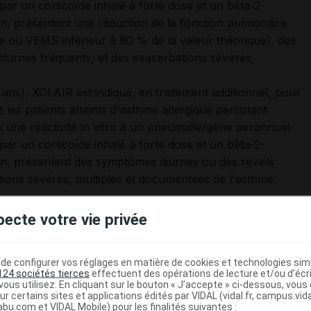
 par un corticoïde inhalé à forte dose et un bêta-2-
on, présentent une réduction de la fonction pulmonaire
 ou VEMS inférieur à 80 % de la valeur théorique), des
turnes fréquents, et des exacerbations sévères,
.
 ans), XOLAIR est indiqué, en traitement additionnel, pour
 les patients atteints d'asthme allergique persistant
ou une réactivité in vitro à un pneumallergène perannuel
 par un corticoïde inhalé à forte dose et un bêta-2-
on, présentent des symptômes diurnes ou des réveils
tions sévères, multiples et documentées de l'asthme.
pecte votre vie privée
e configurer vos réglages en matière de cookies et technologies simil
initiale hospitalière annuelle
124 sociétés tierces
effectuent des opérations de lecture et/ou d’écr
ous utilisez. En cliquant sur le bouton « J’accepte » ci-dessous, vou
llement réservés aux spécialistes en pneumologie ou en
ur certains sites et applications édités par VIDAL (vidal.fr, campus.vidal.
abu.com et VIDAL Mobile) pour les finalités suivantes :