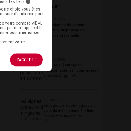
es sites tiers
i
Du même auteur
votre choix, vous êtes
mesure d'audience pour
23 juillet 2026
u de votre compte VIDAL
Complément de gamme :
a uniquement applicable
BYOOVIZ disponible en
rminal pour mémoriser
seringue préremplie
t moment votre
J'ACCEPTE
22 juillet 2026
[PODCAST] Iatrogénie
médicamenteuse : connaissez-
vous les Ceppim ?
21 juillet 2026
Désogestrel et étonogestrel :
ajout du méningiome à la liste
des contre-indications