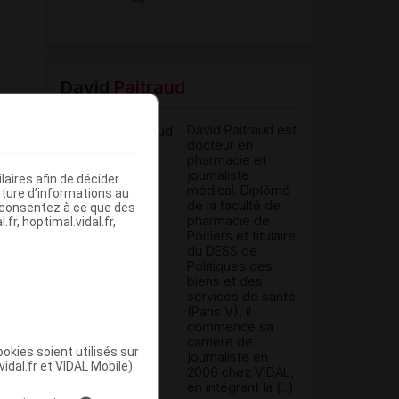
David
Paitraud
David Paitraud est
docteur en
pharmacie et
journaliste
aires afin de décider
médical. Diplômé
iture d’informations au
de la faculté de
s consentez à ce que des
pharmacie de
fr, hoptimal.vidal.fr,
Poitiers et titulaire
du DESS de
Politiques des
biens et des
services de santé
(Paris V), il
commence sa
carrière de
okies soient utilisés sur
journaliste en
vidal.fr et VIDAL Mobile)
2006 chez VIDAL,
en intégrant la (...)