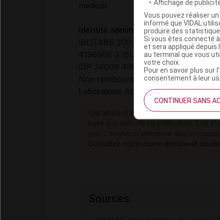
Affichage de publicité
médical.
Vous pouvez réaliser un 
informé que VIDAL util
Identité administrative :
produire des statistiqu
Si vous êtes connecté à
IBUTABS 200 mg, boîte de 20 compri
et sera appliqué depuis 
4196968 3 IBUTABS 400 mg, boîte de
au terminal que vous ut
votre choix.
CIP 34009 4989717 9
Pour en savoir plus sur l
consentement à leur usa
Non remboursable
Laboratoire Actavis
CONTINUER SANS A
Cet article d'actualité rédigé par un aute
traité à la date de sa publication. Il n
jour. L'évolution ultérieure des connaiss
Consultez notre charte éthique et déon
Sources