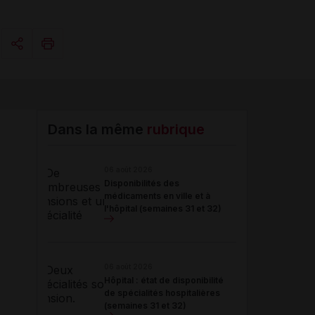
Copier l'url
Email
Dans la même
rubrique
06 août 2026
Disponibilités des
médicaments en ville et à
l'hôpital (semaines 31 et 32)
06 août 2026
Hôpital : état de disponibilité
de spécialités hospitalières
(semaines 31 et 32)