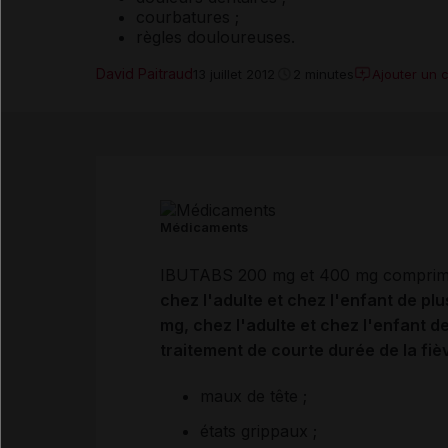
courbatures ;
règles douloureuses.
David Paitraud
Ajouter un 
13 juillet 2012
2 minutes
Médicaments
IBUTABS 200 mg et 400 mg comprimés
chez l'adulte et chez l'enfant de pl
mg, chez l'adulte et chez l'enfant d
traitement de courte durée de la fi
maux de tête ;
états grippaux ;