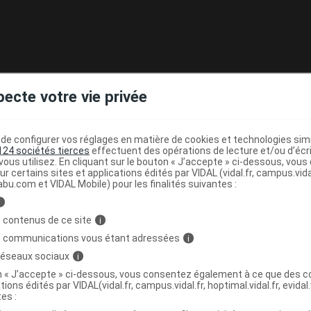
pecte votre vie privée
 à 11 ans), seul IBUTABS 200 mg doit être utilisé. La
à renouveler si besoin au bout de 6 heures. Il ne faut pas
e configurer vos réglages en matière de cookies et technologies simil
ur (3 comprimés dosés à 200 mg).
124 sociétés tierces
effectuent des opérations de lecture et/ou d’écr
0 kg (environ 11-12 ans), il ne faut pas dépasser 400 mg
ous utilisez. En cliquant sur le bouton « J’accepte » ci-dessous, vou
ur certains sites et applications édités par VIDAL (vidal.fr, campus.vidal.
 ou 2 comprimés dosés à 200 mg) et 1 200 mg
abu.com et VIDAL Mobile) pour les finalités suivantes :
imés dosés à 400 mg ou 6 comprimés dosés à 200 mg).
i
ne est réservé à des douleurs ou à une fièvre plus
 contenus de ce site
i
mprimé dosé à 200 mg d'ibuprofène.
s communications vous étant adressées
i
 moins 6 heures et avoir lieu de préférence au cours
 réseaux sociaux
i
on « J’accepte » ci-dessous, vous consentez également à ce que des co
u si elle s'aggrave, ou si la fièvre persiste plus de 3 jours
tions édités par VIDAL(vidal.fr, campus.vidal.fr, hoptimal.vidal.fr, evidal.
tes :
ouble, il est conseillé au patient de prendre un avis