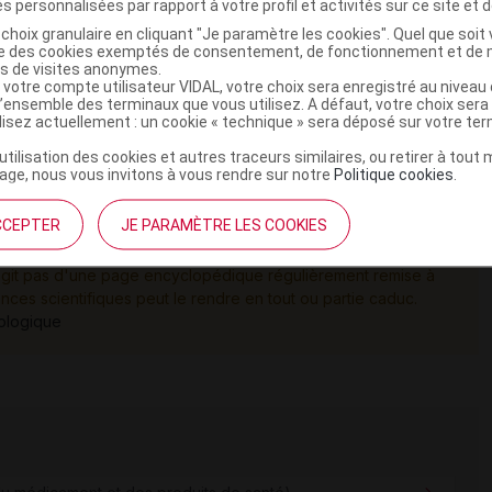
s personnalisées par rapport à votre profil et activités sur ce site et d
choix granulaire en cliquant "Je paramètre les cookies". Quel que soit 
ise des cookies exemptés de consentement, de fonctionnement et de 
es de visites anonymes.
 votre compte utilisateur VIDAL, votre choix sera enregistré au nivea
més pelliculés sous plaquette thermoformée, CIP 34009
l’ensemble des terminaux que vous utilisez. A défaut, votre choix ser
 10 comprimés pelliculés sous plaquette thermoformée,
ilisez actuellement : un cookie « technique » sera déposé sur votre te
’utilisation des cookies et autres traceurs similaires, ou retirer à tou
ge, nous vous invitons à vous rendre sur notre
Politique cookies
.
CCEPTER
JE PARAMÈTRE LES COOKIES
ur scientifique reflète l'état des connaissances sur le sujet
e s'agit pas d'une page encyclopédique régulièrement remise à
ances scientifiques peut le rendre en tout ou partie caduc.
tologique