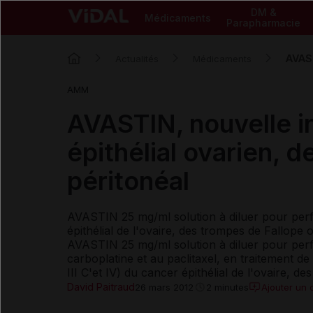
DM &
Médicaments
Parapharmacie
AVAST
Actualités
Médicaments
AMM
AVASTIN, nouvelle i
épithélial ovarien, 
péritonéal
AVASTIN 25 mg/ml solution à diluer pour perfu
épithélial de l'ovaire, des trompes de Fallope o
AVASTIN 25 mg/ml solution à diluer pour perfu
carboplatine et au paclitaxel, en traitement de
III C'et IV) du cancer épithélial de l'ovaire, de
David Paitraud
Ajouter un
26 mars 2012
2 minutes