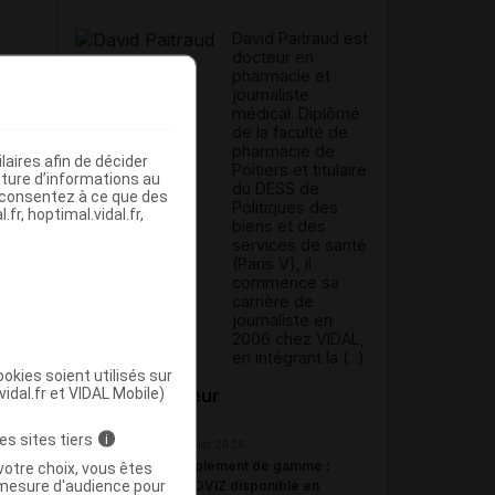
David Paitraud est
docteur en
pharmacie et
journaliste
médical. Diplômé
de la faculté de
pharmacie de
aires afin de décider
Poitiers et titulaire
iture d’informations au
du DESS de
s consentez à ce que des
Politiques des
fr, hoptimal.vidal.fr,
biens et des
services de santé
(Paris V), il
commence sa
carrière de
journaliste en
2006 chez VIDAL,
en intégrant la (...)
okies soient utilisés sur
vidal.fr et VIDAL Mobile)
Du même auteur
es sites tiers
i
23 juillet 2026
Complément de gamme :
votre choix, vous êtes
mesure d'audience pour
BYOOVIZ disponible en