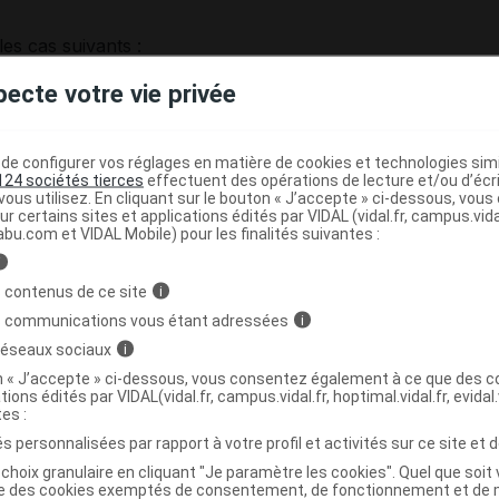
es cas suivants :
pecte votre vie privée
pie à base de fluoropyrimidine chez les patients atteints
e ;
e configurer vos réglages en matière de cookies et technologies simil
traitement de première ligne chez des patients atteints de
124 sociétés tierces
effectuent des opérations de lecture et/ou d’écr
ous utilisez. En cliquant sur le bouton « J’accepte » ci-dessous, vou
ur certains sites et applications édités par VIDAL (vidal.fr, campus.vidal.
 en traitement de première ligne, chez des patients
abu.com et VIDAL Mobile) pour les finalités suivantes :
tatique, pour lesquels un traitement avec d'autres options
i
taxanes ou des anthracyclines n'est pas considéré comme
 contenus de ce site
i
çu un traitement à base de taxanes et d'anthracyclines en
s communications vous étant adressées
i
 12 derniers mois doivent être exclus d'un traitement par
 réseaux sociaux
i
écitabine ;
on « J’accepte » ci-dessous, vous consentez également à ce que des co
tions édités par VIDAL(vidal.fr, campus.vidal.fr, hoptimal.vidal.fr, evidal.
pie à base de sels de platine en traitement de première
tes :
de cancer bronchique non à petites cellules, avancé et non
s personnalisées par rapport à votre profil et activités sur ce site et d
hute, dès lors que l'histologie n'est pas à prédominance
choix granulaire en cliquant "Je paramètre les cookies". Quel que soit 
ise des cookies exemptés de consentement, de fonctionnement et de 