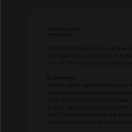
Médicaments
AVASTIN 25 mg/ml solution à diluer p
carboplatine et au paclitaxel, en tra
III B, III C'et IV) du cancer épithélial
En pratique :
Dans le cancer épithélial de l'ovaire,
est administré en association au carbo
suivis de AVASTIN en monothérapie en
15 mois maximum ou jusqu à toxicité i
AVASTIN est recommandé à la posologi
toutes les 3 semaines, en perfusion i