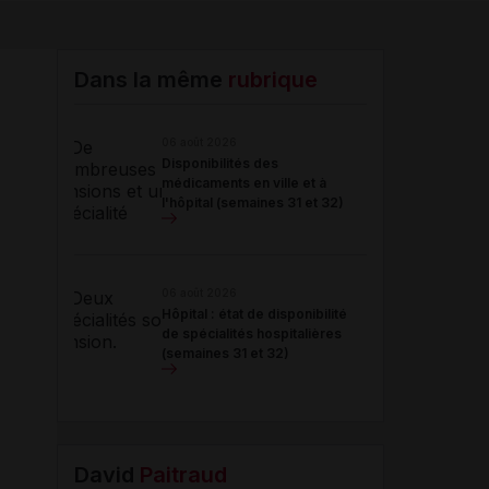
Email
Dans la même
rubrique
06 août 2026
Disponibilités des
médicaments en ville et à
l'hôpital (semaines 31 et 32)
06 août 2026
Hôpital : état de disponibilité
de spécialités hospitalières
(semaines 31 et 32)
David
Paitraud