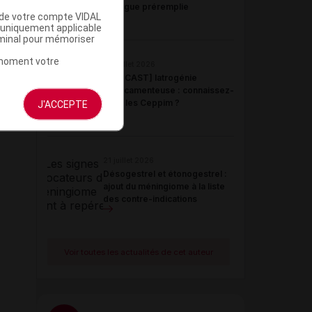
seringue préremplie
u de votre compte VIDAL
a uniquement applicable
rminal pour mémoriser
t moment votre
22 juillet 2026
[PODCAST] Iatrogénie
médicamenteuse : connaissez-
vous les Ceppim ?
J'ACCEPTE
21 juillet 2026
Désogestrel et étonogestrel :
ajout du méningiome à la liste
des contre-indications
Voir toutes les actualités de cet auteur