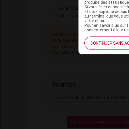
produire des statistiqu
Si vous êtes connecté à
en association à l'interféron alf
et sera appliqué depuis 
atteints de cancer du rein avanc
au terminal que vous ut
votre choix.
Pour en savoir plus sur l
consentement à leur usa
Cet article d'actualité rédigé par un aute
traité à la date de sa publication. Il n
CONTINUER SANS A
jour. L'évolution ultérieure des connaiss
Consultez notre charte éthique et déon
Sources
ANSM (Agence nationale de sécurité d
Les commentaires sont mo