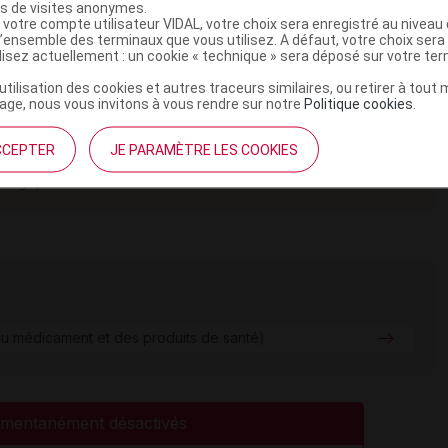
es de visites anonymes.
 votre compte utilisateur VIDAL, votre choix sera enregistré au nivea
a-2a en traitement de première ligne, chez les patients
l’ensemble des terminaux que vous utilisez. A défaut, votre choix ser
é et/ou métastatique.
ilisez actuellement : un cookie « technique » sera déposé sur votre te
’utilisation des cookies et autres traceurs similaires, ou retirer à tou
ge, nous vous invitons à vous rendre sur notre
Politique cookies
.
ur scientifique reflète l'état des connaissances sur le sujet
e s'agit pas d'une page encyclopédique régulièrement remise à
CCEPTER
JE PARAMÈTRE LES COOKIES
ances scientifiques peut le rendre en tout ou partie caduc.
tologique
u médicament et des produits de santé)
mentanément désactivés