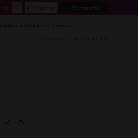
ités
S'inscrire
Se connecter
Rechercher
 trompes de Fallope ou péritonéal
(aucun avis, cliquez pour noter)
Copier l'url