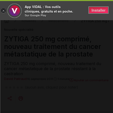
App VIDAL : Vos outils
Installer
×
cliniques, gratuits et en poche.
Sur Google Play
ZYTIGA 250 mg comp
Actualités
Médicaments
Nouvelle spécialité
ZYTIGA 250 mg comprimé,
nouveau traitement du cancer
métastatique de la prostate
ZYTIGA 250 mg comprimé, nouveau traitement du
cancer métastatique de la prostate résistant à la
castration
David Paitraud
16 septembre 2011
1 minute
Ajouter un commentaire
(aucun avis, cliquez pour noter)
Copier l'url