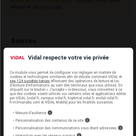
rendre en tout ou partie caduc.
Consultez notre charte
éthique et déontologique
Sources
EMA (European Medicines Agency)
Vidal respecte votre vie privée
Ce module vous permet de configurer vos réglages en matière de
cookies et technologies similaires afin de décider comment VIDAL et
Les commentaires sont momentanément
ses 124 sociétés tierces
effectuent des opérations de lecture et/ou
d’écriture d’informations au sein des terminaux que vous utilisez. En
désactivés
cliquant sur le bouton « J’accepte » ci-dessous, vous consentez à ce
que des cookies soient utilisés sur certains sites et applications édités
par VIDAL (vidal.fr, campus.vidal.fr, hoptimal.vidal.fr, evidal.vidal.fr,
La publication de commentaires est
fr.m3manabu.com et VIDAL Mobile) pour les finalités suivantes :
momentanément indisponible.
Mesure d’audience
i
Personnalisation des contenus de ce site
i
Pour recevoir gratuitement toute l’actualité par mail
Personnalisation des communications vous étant adressées
i
Je m'abonne !
Interaction avec les réseaux sociaux
i