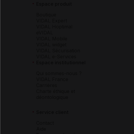
Espace produit
Boutique
VIDAL Expert
VIDAL Hoptimal
eVIDAL
VIDAL Mobile
VIDAL widget
VIDAL Sécurisation
VIDAL e-Services
Espace institutionnel
Qui sommes-nous ?
VIDAL France
Carrières
Charte éthique et
déontologique
Service client
Contact
Aide