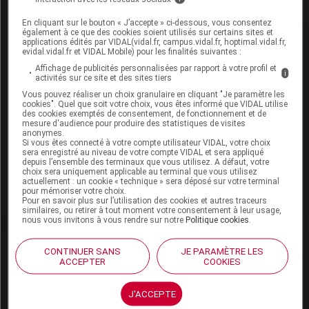
En cliquant sur le bouton « J’accepte » ci-dessous, vous consentez
également à ce que des cookies soient utilisés sur certains sites et
Dans la même
rubrique
applications édités par VIDAL(vidal.fr, campus.vidal.fr, hoptimal.vidal.fr,
evidal.vidal.fr et VIDAL Mobile) pour les finalités suivantes :
Affichage de publicités personnalisées par rapport à votre profil et
i
06 août 2026
activités sur ce site et des sites tiers
Disponibilités des médicaments en ville et à
Vous pouvez réaliser un choix granulaire en cliquant "Je paramètre les
cookies". Quel que soit votre choix, vous êtes informé que VIDAL utilise
l'hôpital (semaines 31 et 32)
des cookies exemptés de consentement, de fonctionnement et de
mesure d'audience pour produire des statistiques de visites
anonymes.
Si vous êtes connecté à votre compte utilisateur VIDAL, votre choix
06 août 2026
sera enregistré au niveau de votre compte VIDAL et sera appliqué
depuis l’ensemble des terminaux que vous utilisez. A défaut, votre
Hôpital : état de disponibilité de spécialités
choix sera uniquement applicable au terminal que vous utilisez
hospitalières (semaines 31 et 32)
actuellement : un cookie « technique » sera déposé sur votre terminal
pour mémoriser votre choix.
Pour en savoir plus sur l’utilisation des cookies et autres traceurs
similaires, ou retirer à tout moment votre consentement à leur usage,
nous vous invitons à vous rendre sur notre
Politique cookies
.
David
Paitraud
CONTINUER SANS
JE PARAMÈTRE LES
ACCEPTER
COOKIES
David Paitraud est docteur en
pharmacie et journaliste médical.
J'ACCEPTE
Diplômé de la faculté de pharmacie de