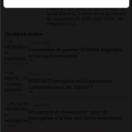
Poitiers et titulaire du DESS de
Politiques des biens et des services de
santé (Paris V), il commence sa carrière
de journaliste en 2006 chez VIDAL, en
intégrant la (...)
Du même auteur
23 juillet 2026
Complément de gamme : BYOOVIZ disponible
en seringue préremplie
22 juillet 2026
[PODCAST] Iatrogénie médicamenteuse :
connaissez-vous les Ceppim ?
21 juillet 2026
Désogestrel et étonogestrel : ajout du
méningiome à la liste des contre-indications