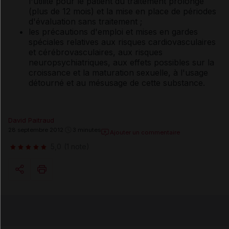
l'utilité pour le patient du traitement prolongé
(plus de 12 mois) et la mise en place de périodes
d'évaluation sans traitement ;
les précautions d'emploi et mises en gardes
spéciales relatives aux risques cardiovasculaires
et cérébrovasculaires, aux risques
neuropsychiatriques, aux effets possibles sur la
croissance et la maturation sexuelle, à l'usage
détourné et au mésusage de cette substance.
David Paitraud
28 septembre 2012
3 minutes
Ajouter un commentaire
5,0
(1 note)
Copier l'url
Email