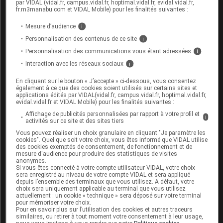
par VIDAL (vidal.fr, campus.vidal.fr, hoptimal.vidal.fr, evidal.vidal.fr,
fr.m3manabu.com et VIDAL Mobile) pour les finalités suivantes :
Mesure d’audience
i
Cet article d'actualité rédigé par un auteur scientifique
Personnalisation des contenus de ce site
i
reflète l'état des connaissances sur le sujet traité à la
Personnalisation des communications vous étant adressées
i
date de sa publication. Il ne s'agit pas d'une page
Interaction avec les réseaux sociaux
i
encyclopédique régulièrement remise à jour. L'évolution
ultérieure des connaissances scientifiques peut le
En cliquant sur le bouton « J’accepte » ci-dessous, vous consentez
rendre en tout ou partie caduc.
Consultez notre charte
également à ce que des cookies soient utilisés sur certains sites et
applications édités par VIDAL(vidal.fr, campus.vidal.fr, hoptimal.vidal.fr,
éthique et déontologique
evidal.vidal.fr et VIDAL Mobile) pour les finalités suivantes :
Affichage de publicités personnalisées par rapport à votre profil et
i
activités sur ce site et des sites tiers
Vous pouvez réaliser un choix granulaire en cliquant "Je paramètre les
cookies". Quel que soit votre choix, vous êtes informé que VIDAL utilise
des cookies exemptés de consentement, de fonctionnement et de
Sources
mesure d'audience pour produire des statistiques de visites
anonymes.
Si vous êtes connecté à votre compte utilisateur VIDAL, votre choix
sera enregistré au niveau de votre compte VIDAL et sera appliqué
ANSM (Agence nationale de sécurité du
depuis l’ensemble des terminaux que vous utilisez. A défaut, votre
médicament et des produits de santé)
choix sera uniquement applicable au terminal que vous utilisez
actuellement : un cookie « technique » sera déposé sur votre terminal
Laboratoire Novartis
pour mémoriser votre choix.
Pour en savoir plus sur l’utilisation des cookies et autres traceurs
similaires, ou retirer à tout moment votre consentement à leur usage,
Laboratoire Janssen