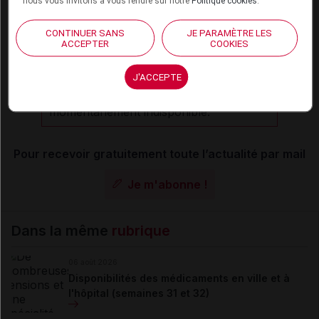
nous vous invitons à vous rendre sur notre
Politique cookies
.
CONTINUER SANS
JE PARAMÈTRE LES
ACCEPTER
COOKIES
Les commentaires sont momentanément
désactivés
J'ACCEPTE
La publication de commentaires est
momentanément indisponible.
Pour recevoir gratuitement toute l’actualité par mail
Je m'abonne !
Dans la même
rubrique
06 août 2026
Disponibilités des médicaments en ville et à
l'hôpital (semaines 31 et 32)