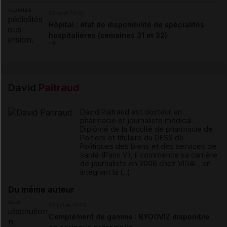
06 août 2026
Hôpital : état de disponibilité de spécialités
hospitalières (semaines 31 et 32)
David
Paitraud
David Paitraud est docteur en
pharmacie et journaliste médical.
Diplômé de la faculté de pharmacie de
Poitiers et titulaire du DESS de
Politiques des biens et des services de
santé (Paris V), il commence sa carrière
de journaliste en 2006 chez VIDAL, en
intégrant la (...)
Du même auteur
23 juillet 2026
Complément de gamme : BYOOVIZ disponible