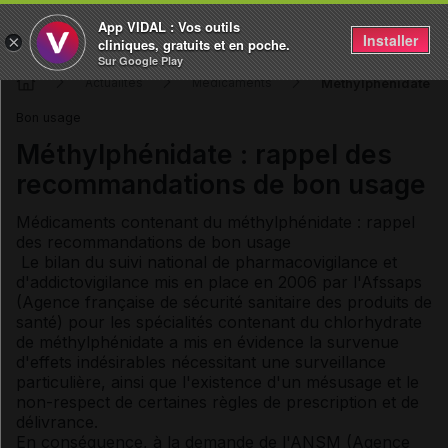
App VIDAL : Vos outils
Installer
×
cliniques, gratuits et en poche.
Sur Google Play
Méthylphénidate : 
Actualités
Médicaments
Bon usage
Méthylphénidate : rappel des
recommandations de bon usage
Médicaments contenant du méthylphénidate : rappel
des recommandations de bon usage
Le bilan du suivi national de pharmacovigilance et
d'addictovigilance mis en place en 2006 par l'Afssaps
(Agence française de sécurité sanitaire des produits de
santé) pour les spécialités contenant du chlorhydrate
de méthylphénidate a mis en évidence la survenue
d'effets indésirables nécessitant une surveillance
particulière, ainsi que l'existence d'un mésusage et le
non-respect de certaines règles de prescription et de
délivrance.
En conséquence, à la demande de l'ANSM (Agence