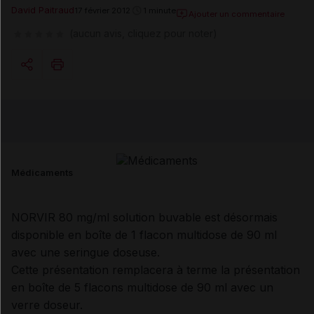
David Paitraud
17 février 2012
1 minute
Ajouter un commentaire
(aucun avis, cliquez pour noter)
Copier l'url
Email
Médicaments
NORVIR 80 mg/ml solution buvable est désormais
disponible en boîte de 1 flacon multidose de 90 ml
avec une seringue doseuse.
Cette présentation remplacera à terme la présentation
en boîte de 5 flacons multidose de 90 ml avec un
verre doseur.