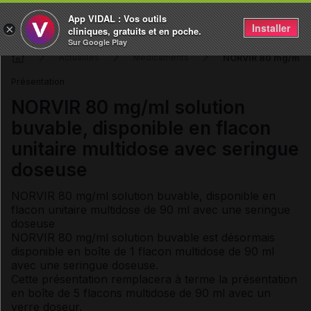
App VIDAL : Vos outils
Installer
×
cliniques, gratuits et en poche.
Sur Google Play
NORVIR 80 mg/ml sol
Actualités
Médicaments
Présentation
NORVIR 80 mg/ml solution
buvable, disponible en flacon
unitaire multidose avec seringue
doseuse
NORVIR 80 mg/ml solution buvable, disponible en
flacon unitaire multidose de 90 ml avec une seringue
doseuse
NORVIR 80 mg/ml solution buvable est désormais
disponible en boîte de 1 flacon multidose de 90 ml
avec une seringue doseuse.
Cette présentation remplacera à terme la présentation
en boîte de 5 flacons multidose de 90 ml avec un
verre doseur.