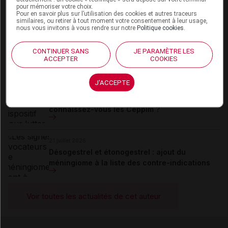
pour mémoriser votre choix.
Pour en savoir plus sur l’utilisation des cookies et autres traceurs
Du même auteur
similaires, ou retirer à tout moment votre consentement à leur usage,
nous vous invitons à vous rendre sur notre
Politique cookies
.
23 juillet 2026
Complément de gamme : BYOOVIZ disponible
CONTINUER SANS
JE PARAMÈTRE LES
en seringue préremplie
ACCEPTER
COOKIES
J'ACCEPTE
22 juillet 2026
[PODCAST] Iatrogénie médicamenteuse :
connaissez-vous les Ceppim ?
21 juillet 2026
Désogestrel et étonogestrel : ajout du
méningiome à la liste des contre-indications
Voir toutes les actualités de cet auteur