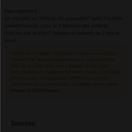
Pour mémoire :
Le ritonavir est indiqué, en association avec d'autres
antirétroviraux, pour le traitement des patients
infectés par le VIH-1 (adultes et enfants de 2 ans et
plus).
Cet article d'actualité rédigé par un auteur scientifique
reflète l'état des connaissances sur le sujet traité à la
date de sa publication. Il ne s'agit pas d'une page
encyclopédique régulièrement remise à jour. L'évolution
ultérieure des connaissances scientifiques peut le
rendre en tout ou partie caduc.
Consultez notre charte
éthique et déontologique
Sources