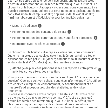
ses 124 sociétés tierces
effectuent des opérations de lecture et/ou
d’écriture d’informations au sein des terminaux que vous utilisez. En
06 août 2026
cliquant sur le bouton « J’accepte » ci-dessous, vous consentez à ce
que des cookies soient utilisés sur certains sites et applications édités
Disponibilités des médicaments en ville et à
par VIDAL (vidal.fr, campus.vidal.fr, hoptimal.vidal.fr, evidal.vidal.fr,
l'hôpital (semaines 31 et 32)
fr.m3manabu.com et VIDAL Mobile) pour les finalités suivantes :
Mesure d’audience
i
Personnalisation des contenus de ce site
i
06 août 2026
Hôpital : état de disponibilité de spécialités
Personnalisation des communications vous étant adressées
i
hospitalières (semaines 31 et 32)
Interaction avec les réseaux sociaux
i
En cliquant sur le bouton « J’accepte » ci-dessous, vous consentez
également à ce que des cookies soient utilisés sur certains sites et
applications édités par VIDAL(vidal.fr, campus.vidal.fr, hoptimal.vidal.fr,
evidal.vidal.fr et VIDAL Mobile) pour les finalités suivantes :
David
Paitraud
Affichage de publicités personnalisées par rapport à votre profil et
i
activités sur ce site et des sites tiers
Vous pouvez réaliser un choix granulaire en cliquant "Je paramètre les
David Paitraud est docteur en
cookies". Quel que soit votre choix, vous êtes informé que VIDAL utilise
pharmacie et journaliste médical.
des cookies exemptés de consentement, de fonctionnement et de
Diplômé de la faculté de pharmacie de
mesure d'audience pour produire des statistiques de visites
anonymes.
Poitiers et titulaire du DESS de
Si vous êtes connecté à votre compte utilisateur VIDAL, votre choix
Politiques des biens et des services de
sera enregistré au niveau de votre compte VIDAL et sera appliqué
santé (Paris V), il commence sa carrière
depuis l’ensemble des terminaux que vous utilisez. A défaut, votre
de journaliste en 2006 chez VIDAL, en
choix sera uniquement applicable au terminal que vous utilisez
intégrant la (...)
actuellement : un cookie « technique » sera déposé sur votre terminal