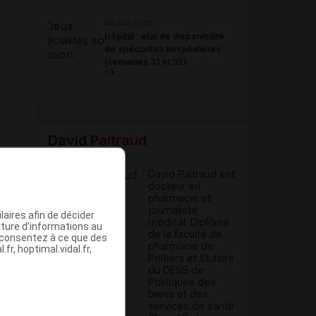
06 août 2026
Hôpital : état de disponibilité
de spécialités hospitalières
(semaines 31 et 32)
David
Paitraud
David Paitraud est
docteur en
pharmacie et
journaliste
aires afin de décider
médical. Diplômé
iture d’informations au
de la faculté de
s consentez à ce que des
pharmacie de
fr, hoptimal.vidal.fr,
Poitiers et titulaire
du DESS de
Politiques des
biens et des
services de santé