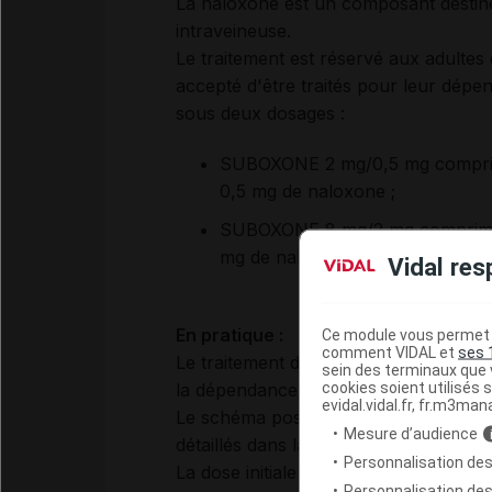
La naloxone est un composant destin
intraveineuse.
Le traitement est réservé aux adultes
accepté d'être traités pour leur dé
sous deux dosages :
SUBOXONE 2 mg/0,5 mg comprimé
0,5 mg de naloxone ;
SUBOXONE 8 mg/2 mg comprimé s
mg de naloxone.
Vidal res
En pratique :
Ce module vous permet d
comment VIDAL et
ses 
Le traitement doit se faire sous le co
sein des terminaux que v
cookies soient utilisés s
la dépendance/addiction aux opiacés.
evidal.vidal.fr, fr.m3man
Le schéma posologique et les précauti
Mesure d’audience
détaillés dans la monographie VIDAL ( 
Personnalisation des
La dose initiale recommandée chez l'ad
Personnalisation de