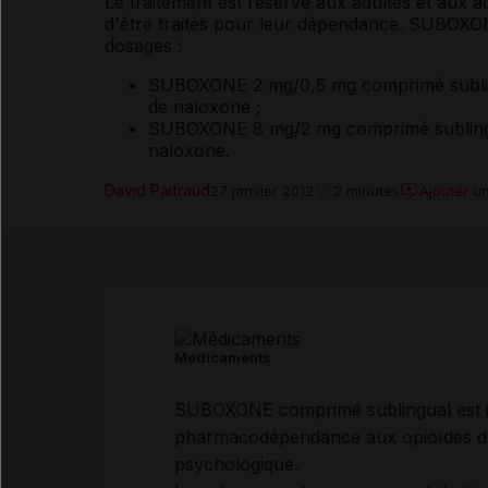
Le traitement est réservé aux adultes et aux a
d'être traités pour leur dépendance. SUBOXO
dosages :
SUBOXONE 2 mg/0,5 mg comprimé sublin
de naloxone ;
SUBOXONE 8 mg/2 mg comprimé sublingu
naloxone.
David Paitraud
Ajouter u
27 janvier 2012
2 minutes
Médicaments
SUBOXONE comprimé sublingual est indi
pharmacodépendance aux opioïdes dans
psychologique.