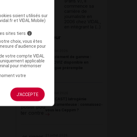
(Paris V), il
commence sa
carrière de
okies soient utilisés sur
journaliste en
vidal.fr et VIDAL Mobile)
2006 chez VIDAL,
en intégrant la (...)
es sites tiers
i
Du même auteur
votre choix, vous êtes
mesure d'audience pour
23 juillet 2026
u de votre compte VIDAL
Complément de gamme :
a uniquement applicable
BYOOVIZ disponible en
rminal pour mémoriser
seringue préremplie
t moment votre
22 juillet 2026
J'ACCEPTE
[PODCAST] Iatrogénie
médicamenteuse : connaissez-
vous les Ceppim ?
21 juillet 2026