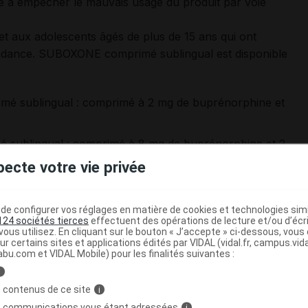
é à empêcher le mauvais usage du produit par voie
 et aux adolescents âgés de plus de 15 ans qui ont
pendance. SUBOXONE comprimé sublingual est disponible
 sublingual : comprimé à 2 mg de buprénorphine et
ublingual : comprimé à 8 mg de buprénorphine et 2
pecte votre vie privée
e configurer vos réglages en matière de cookies et technologies simil
124 sociétés tierces
effectuent des opérations de lecture et/ou d’écr
ntrôle d'un médecin spécialisé dans la prise en charge de
ous utilisez. En cliquant sur le bouton « J’accepte » ci-dessous, vou
ur certains sites et applications édités par VIDAL (vidal.fr, campus.vidal.
abu.com et VIDAL Mobile) pour les finalités suivantes :
ons à prendre avant l'instauration du traitement sont
i
Cf. En savoir plus).
 contenus de ce site
i
ulte et l'adolescent âgé de plus de 15 ans est de 1 à 2
s communications vous étant adressées
i