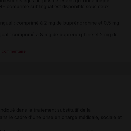
dolescents âgés de plus de 15 ans qui ont accepté
NE comprimé sublingual est disponible sous deux
gual : comprimé à 2 mg de buprénorphine et 0,5 mg
al : comprimé à 8 mg de buprénorphine et 2 mg de
n commentaire
qué dans le traitement substitutif de la
 le cadre d'une prise en charge médicale, sociale et