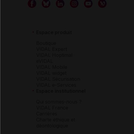
Espace produit
Boutique
VIDAL Expert
VIDAL Hoptimal
eVIDAL
VIDAL Mobile
VIDAL widget
VIDAL Sécurisation
VIDAL e-Services
Espace institutionnel
Qui sommes-nous ?
VIDAL France
Carrières
Charte éthique et
déontologique