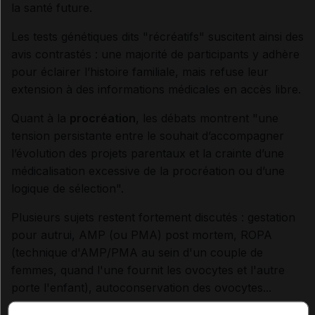
la santé future.
Les tests génétiques dits "récréatifs" suscitent ainsi des
avis contrastés : une majorité de participants y adhère
pour éclairer l’histoire familiale, mais refuse leur
extension à des informations médicales en accès libre.
Quant à la
procréation
, les débats montrent "une
tension persistante entre le souhait d’accompagner
l’évolution des projets parentaux et la crainte d’une
médicalisation excessive de la procréation ou d’une
logique de sélection".
Plusieurs sujets restent fortement discutés : gestation
pour autrui, AMP (ou PMA) post mortem, ROPA
(technique d'AMP/PMA au sein d'un couple de
femmes, quand l'une fournit les ovocytes et l'autre
porte l'enfant), autoconservation des ovocytes...