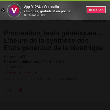
App VIDAL : Vos outils
Installer
×
cliniques, gratuits et en poche.
Sur Google Play
Procréation, test
Actualités
Santé et société
Procréation, tests génétiques...
L'heure de la synthèse des
Etats généraux de la bioéthique
Source :
AFP
Date de publication :
08 juillet 2026
3 minutes
Ajouter un commentaire
(aucun avis, cliquez pour noter)
Copier l'url