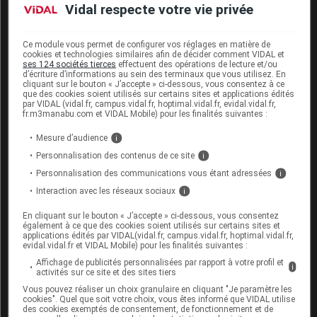
Pour le
diagnostic pré-implantatoires des embryons
Vidal respecte votre vie privée
(diagnostic préimplantatoire des aneuploïdies, ou DPI-
A), une ouverture limitée à certaines situations est
Ce module vous permet de configurer vos réglages en matière de
envisagée par certains, mais sans adhésion à une
cookies et technologies similaires afin de décider comment VIDAL et
ses 124 sociétés tierces
effectuent des opérations de lecture et/ou
généralisation et avec une demande forte
d’écriture d’informations au sein des terminaux que vous utilisez. En
cliquant sur le bouton « J’accepte » ci-dessous, vous consentez à ce
d’encadrement national.
que des cookies soient utilisés sur certains sites et applications édités
par VIDAL (vidal.fr, campus.vidal.fr, hoptimal.vidal.fr, evidal.vidal.fr,
fr.m3manabu.com et VIDAL Mobile) pour les finalités suivantes :
Côté
neurosciences et neurotechnologies
, qui
touchent au cerveau, le débat porte surtout sur la
Mesure d’audience
i
manière d'éviter que ces technologies ne deviennent
Personnalisation des contenus de ce site
i
des outils de contrôle, de normalisation ou d’atteinte à
Personnalisation des communications vous étant adressées
i
l’intégrité psychique.
Interaction avec les réseaux sociaux
i
En cliquant sur le bouton « J’accepte » ci-dessous, vous consentez
"Ligne de crête"
également à ce que des cookies soient utilisés sur certains sites et
applications édités par VIDAL(vidal.fr, campus.vidal.fr, hoptimal.vidal.fr,
evidal.vidal.fr et VIDAL Mobile) pour les finalités suivantes :
Face à la pénurie d'organes pour des greffes,
la
Affichage de publicités personnalisées par rapport à votre profil et
i
transplantation d'organes issus d'animaux
activités sur ce site et des sites tiers
(xénogreffe) est loin de faire consensus
et suscite
Vous pouvez réaliser un choix granulaire en cliquant "Je paramètre les
cookies". Quel que soit votre choix, vous êtes informé que VIDAL utilise
des nombreuses réserves, notamment sur le bien-être
des cookies exemptés de consentement, de fonctionnement et de