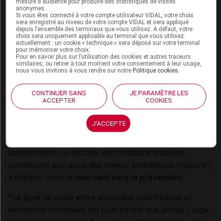
mesure d'audience pour produire des statistiques de visites
animal et les risques sanitaires.
anonymes.
Si vous êtes connecté à votre compte utilisateur VIDAL, votre choix
sera enregistré au niveau de votre compte VIDAL et sera appliqué
L'IA en santé, perçue comme globalement
depuis l’ensemble des terminaux que vous utilisez. A défaut, votre
choix sera uniquement applicable au terminal que vous utilisez
favorable
, doit demeurer un outil au service du soin,
actuellement : un cookie « technique » sera déposé sur votre terminal
sous contrôle humain et dans un cadre protecteur,
pour mémoriser votre choix.
Pour en savoir plus sur l’utilisation des cookies et autres traceurs
montrent encore les États généraux.
similaires, ou retirer à tout moment votre consentement à leur usage,
nous vous invitons à vous rendre sur notre
Politique cookies
.
Après ces mois de délibérations, le Pr Jean-François
CONTINUER SANS
JE PARAMÈTRE LES
Delfraissy, président du comité d'éthique, observe que
ACCEPTER
COOKIES
"quelques convictions fortes se dégagent".
J'ACCEPTE
Dans un avant-propos, il pointe ainsi que "les
déterminants de la santé, tels que l’environnement,
l’alimentation ou encore les conditions sociales,
constituent eux aussi des enjeux bioéthiques majeurs",
à intégrer dans le
tournant vers la prévention
.
"La ligne de crête entre avancées scientifiques et
évolutions sociétales est plus étroite que jamais", juge-