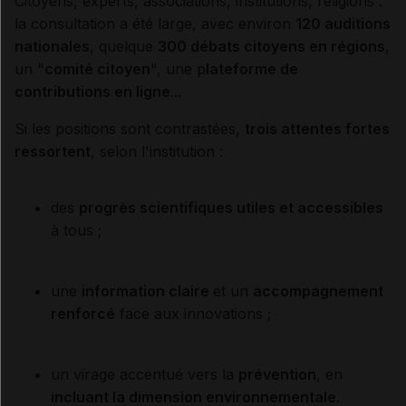
Citoyens, experts, associations, institutions, religions :
la consultation a été large, avec environ
120 auditions
nationales
, quelque
300 débats citoyens en régions
,
un "
comité citoyen
", une p
lateforme de
contributions en ligne
...
Si les positions sont contrastées,
trois attentes fortes
ressortent
, selon l'institution :
des
progrès scientifiques utiles et accessibles
à tous ;
une
information claire
et un
accompagnement
renforcé
face aux innovations ;
un virage accentué vers la
prévention
, en
incluant la dimension environnementale
.