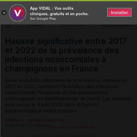
App VIDAL : Vos outils
Installer
×
cliniques, gratuits et en poche.
Sur Google Play
Hausse significat
Actualités
Santé publique
Hausse significative entre 2017
et 2022 de la prévalence des
infections nosocomiales à
champignons en France
Deux enquêtes nationales de prévalence, menées en
2017 et 2022, montrent l'évolution des infections
nosocomiales fongiques et des prescriptions
antifongiques en établissements de santé. Les résultats
sont parus le 9 juin 2026 dans le bulletin
épidémiologique hebdomadaire.
APMnews - www.apmnews.com
11 juin 2026
3 minutes
Ajouter un commentaire
(aucun avis, cliquez pour noter)