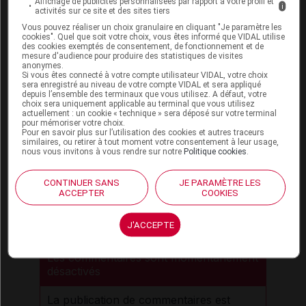
Affichage de publicités personnalisées par rapport à votre profil et
i
activités sur ce site et des sites tiers
Vous pouvez réaliser un choix granulaire en cliquant "Je paramètre les
cookies". Quel que soit votre choix, vous êtes informé que VIDAL utilise
des cookies exemptés de consentement, de fonctionnement et de
mesure d'audience pour produire des statistiques de visites
Pour en savoir plus
anonymes.
Si vous êtes connecté à votre compte utilisateur VIDAL, votre choix
sera enregistré au niveau de votre compte VIDAL et sera appliqué
SPF, BEH nᵒ14, 9 juin 2026,
depuis l’ensemble des terminaux que vous utilisez. A défaut, votre
p294-305
choix sera uniquement applicable au terminal que vous utilisez
actuellement : un cookie « technique » sera déposé sur votre terminal
pour mémoriser votre choix.
Pour en savoir plus sur l’utilisation des cookies et autres traceurs
similaires, ou retirer à tout moment votre consentement à leur usage,
nous vous invitons à vous rendre sur notre
Politique cookies
.
Sources
CONTINUER SANS
JE PARAMÈTRE LES
ACCEPTER
COOKIES
APM NEWS
J'ACCEPTE
Les commentaires sont momentanément
désactivés
La publication de commentaires est