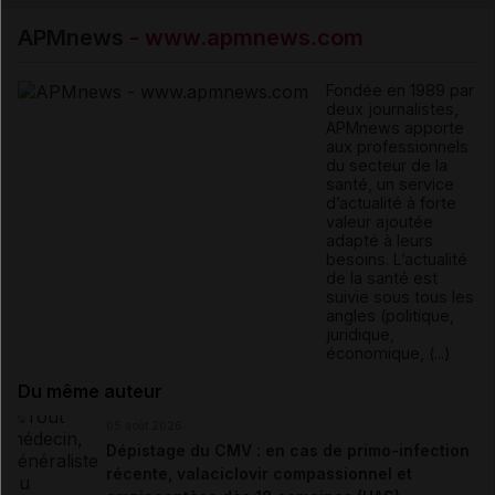
APMnews
- www.apmnews.com
Fondée en 1989 par
deux journalistes,
APMnews apporte
aux professionnels
du secteur de la
santé, un service
d’actualité à forte
valeur ajoutée
adapté à leurs
besoins. L’actualité
de la santé est
suivie sous tous les
angles (politique,
juridique,
économique, (...)
Du même auteur
05 août 2026
Dépistage du CMV : en cas de primo-infection
récente, valaciclovir compassionnel et