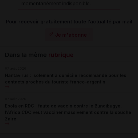
momentanément indisponible.
Pour recevoir gratuitement toute l’actualité par mail
Je m'abonne !
Dans la même
rubrique
07 août 2026
Hantavirus : isolement à domicile recommandé pour les
contacts proches du touriste franco-argentin
07 août 2026
Ebola en RDC : faute de vaccin contre le Bundibugyo,
l'Africa CDC veut vacciner massivement contre la souche
Zaïre