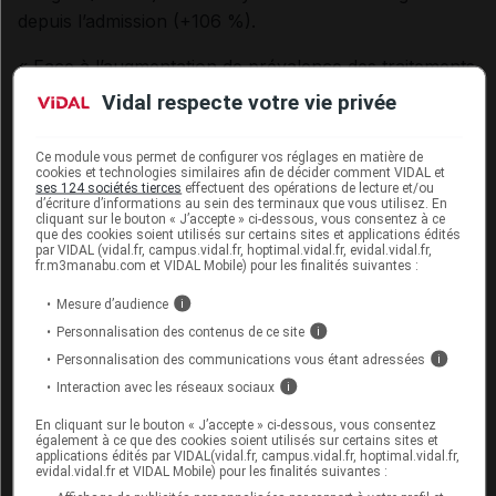
depuis l’admission (+106 %).
« Face à l’augmentation de prévalence des traitements
antifongiques, il est essentiel de poursuivre les efforts
Vidal respecte votre vie privée
en matière de bon usage, en proposant notamment
des actions coordonnées pluridisciplinaires
Ce module vous permet de configurer vos réglages en matière de
cookies et technologies similaires afin de décider comment VIDAL et
contribuant à la pertinence des soins », concluent les
ses 124 sociétés tierces
effectuent des opérations de lecture et/ou
chercheurs.
d’écriture d’informations au sein des terminaux que vous utilisez. En
cliquant sur le bouton « J’accepte » ci-dessous, vous consentez à ce
que des cookies soient utilisés sur certains sites et applications édités
D'après une dépêche publiée dans APMnews le 9 juin
par VIDAL (vidal.fr, campus.vidal.fr, hoptimal.vidal.fr, evidal.vidal.fr,
fr.m3manabu.com et VIDAL Mobile) pour les finalités suivantes :
2026.
Mesure d’audience
i
Personnalisation des contenus de ce site
i
Cet article d'actualité rédigé par un auteur scientifique
Personnalisation des communications vous étant adressées
i
reflète l'état des connaissances sur le sujet traité à la
Interaction avec les réseaux sociaux
i
date de sa publication. Il ne s'agit pas d'une page
encyclopédique régulièrement remise à jour. L'évolution
En cliquant sur le bouton « J’accepte » ci-dessous, vous consentez
ultérieure des connaissances scientifiques peut le
également à ce que des cookies soient utilisés sur certains sites et
applications édités par VIDAL(vidal.fr, campus.vidal.fr, hoptimal.vidal.fr,
rendre en tout ou partie caduc.
Consultez notre charte
evidal.vidal.fr et VIDAL Mobile) pour les finalités suivantes :
éthique et déontologique