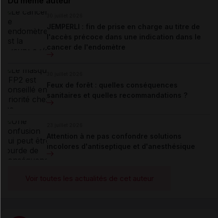
Du même auteur
30 juillet 2026
JEMPERLI : fin de prise en charge au titre de
l'accès précoce dans une indication dans le
cancer de l'endomètre
30 juillet 2026
Feux de forêt : quelles conséquences
sanitaires et quelles recommandations ?
23 juillet 2026
Attention à ne pas confondre solutions
incolores d'antiseptique et d'anesthésique
Voir toutes les actualités de cet auteur