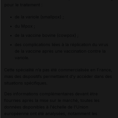
pour le traitement :
de la variole (smallpox) ;
du Mpox ;
de la vaccine bovine (cowpox) ;
des complications liées à la réplication du virus
de la vaccine après une vaccination contre la
variole.
Cette spécialité n’a pas été commercialisée en France,
mais des dispositifs permettaient d'y accéder dans des
situations spécifiques.
Des informations complémentaires devant être
fournies après la mise sur le marché, toutes les
données disponibles à l'échelle de l'Union
européenne ont été analysées, notamment les