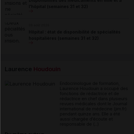
Disponibilités des médicaments en ville et à
l'hôpital (semaines 31 et 32)
06 août 2026
Hôpital : état de disponibilité de spécialités
hospitalières (semaines 31 et 32)
Laurence
Houdouin
Endocrinologue de formation,
Laurence Houdouin a occupé des
fonctions de rédactrice et de
rédactrice en chef dans plusieurs
revues médicales dont le Journal
international de médecine (jim.fr)
pendant quinze ans. Elle a été
aussi chargée d’écoute et
responsable de (...)