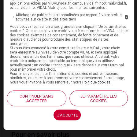
applications édités par VIDAL(vidal.fr, campus.vidal.fr, hoptimal.vidal.fr,
La transmission du virus touche de façon
evidal.vidal.fr et VIDAL Mobile) pour les finalités suivantes :
prépondérante les hommes ayant des relations
Affichage de publicités personnalisées par rapport à votre profil et
i
activités sur ce site et des sites tiers
sexuelles avec les hommes (HSH) en France
Vous pouvez réaliser un choix granulaire en cliquant "Je paramètre les
hexagonale, alors que la transmission est
cookies". Quel que soit votre choix, vous êtes informé que VIDAL utilise
des cookies exemptés de consentement, de fonctionnement et de
majoritairement hétérosexuelle dans les départements
mesure d'audience pour produire des statistiques de visites
de l’océan Indien.
anonymes.
Si vous êtes connecté à votre compte utilisateur VIDAL, votre choix
sera enregistré au niveau de votre compte VIDAL et sera appliqué
depuis l’ensemble des terminaux que vous utilisez. A défaut, votre
choix sera uniquement applicable au terminal que vous utilisez
Cet article d'actualité rédigé par un auteur scientifique
actuellement : un cookie « technique » sera déposé sur votre terminal
reflète l'état des connaissances sur le sujet traité à la
pour mémoriser votre choix.
Pour en savoir plus sur l’utilisation des cookies et autres traceurs
date de sa publication. Il ne s'agit pas d'une page
similaires, ou retirer à tout moment votre consentement à leur usage,
encyclopédique régulièrement remise à jour. L'évolution
nous vous invitons à vous rendre sur notre
Politique cookies
.
ultérieure des connaissances scientifiques peut le
rendre en tout ou partie caduc.
Consultez notre charte
CONTINUER SANS
JE PARAMÈTRE LES
éthique et déontologique
ACCEPTER
COOKIES
J'ACCEPTE
Pour en savoir plus