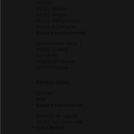
eVIDAL
VIDAL Mobile
VIDAL widget
VIDAL Sécurisation
VIDAL e-Services
Espace institutionnel
Qui sommes-nous ?
VIDAL France
Carrières
Charte éthique et
déontologique
Service client
Contact
Aide
Espace partenaires
Éditeurs de logiciel
VIDAL sur votre site
Vidal Mobile