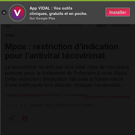
App VIDAL : Vos outils
Installer
×
cliniques, gratuits et en poche.
Sur Google Play
Mpox : restriction d’
Actualités
Médicaments
AMM
Mpox : restriction d’indication
pour l’antiviral técovirimat
Le técovirimat ne doit pas être initié chez de nouveaux
patients pour le traitement de l’infection à virus Mpox.
Cette restriction d’indication fait suite à l’observation
d’une inefficacité lors d’essais cliniques randomisés.
Laurence Houdouin
11 juin 2026
4 minutes
Ajouter un commentaire
(aucun avis, cliquez pour noter)
Copier l'url