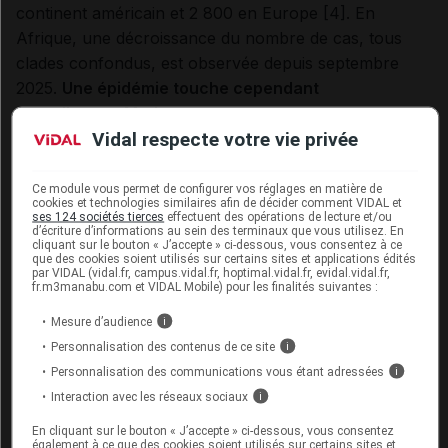
continent américain et 2 800 en Europe [4]. En
Afrique, une décroissance du nombre de cas, tous
clades confondus, est observée depuis septembre
2025.
Une épidémie touche cependant
actuellement Madagascar
.
Vidal respecte votre vie privée
En France hexagonale, depuis le début de l’épidémie
mondiale de Mpox, 5 504 cas, tous clades confondus,
Ce module vous permet de configurer vos réglages en matière de
ont été déclarés dont une très grande majorité a été
cookies et technologies similaires afin de décider comment VIDAL et
ses 124 sociétés tierces
effectuent des opérations de lecture et/ou
enregistrée en 2022 (4 975 cas) [4].. Le clade Ib est
d’écriture d’informations au sein des terminaux que vous utilisez. En
cliquant sur le bouton « J’accepte » ci-dessous, vous consentez à ce
devenu majoritaire parmi les cas autochtones et
que des cookies soient utilisés sur certains sites et applications édités
par VIDAL (vidal.fr, campus.vidal.fr, hoptimal.vidal.fr, evidal.vidal.fr,
importés identifiés en France.
fr.m3manabu.com et VIDAL Mobile) pour les finalités suivantes :
er
Mesure d’audience
i
À Mayotte,
entre le 1
janvier et le 22 mars
Personnalisation des contenus de ce site
i
2026,
3
cas de Mpox importés de Madagascar e
t
Personnalisation des communications vous étant adressées
i
10
cas autochtones
ont été confirmés
. À La Réunion,
Interaction avec les réseaux sociaux
i
4
cas importés de Madagascar et 4
cas
autochtones
ont été rapportés [4].
En cliquant sur le bouton « J’accepte » ci-dessous, vous consentez
également à ce que des cookies soient utilisés sur certains sites et