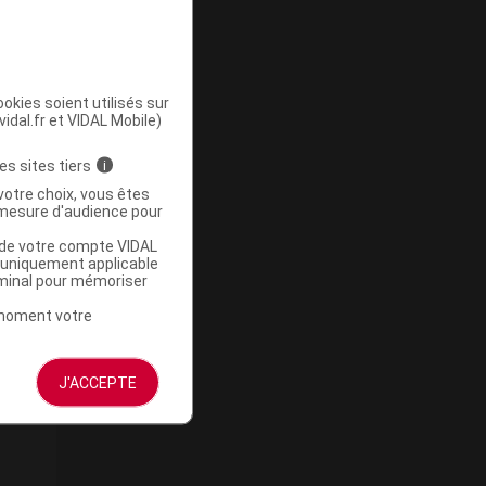
okies soient utilisés sur
vidal.fr et VIDAL Mobile)
es sites tiers
i
votre choix, vous êtes
mesure d'audience pour
u de votre compte VIDAL
a uniquement applicable
rminal pour mémoriser
t moment votre
J'ACCEPTE