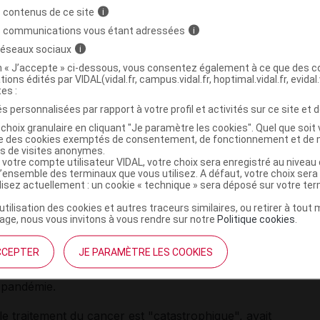
1 décembre 2020, selon leurs calculs. Autrement dit, un
 contenus de ce site
i
gnostiqués.
s communications vous étant adressées
i
 réseaux sociaux
i
u sein (-18%) et le mélanome cutané (-18% également)
on « J’accepte » ci-dessous, vous consentez également à ce que des co
eux du poumon (-8%) ou de l'ovaire (-4%) semblent
tions édités par VIDAL(vidal.fr, campus.vidal.fr, hoptimal.vidal.fr, evidal.
tes :
s personnalisées par rapport à votre profil et activités sur ce site et d
enregistrées les quatre premiers mois des restrictions
choix granulaire en cliquant "Je paramètre les cookies". Quel que soit 
nts, etc).
ise des cookies exemptés de consentement, de fonctionnement et de 
es de visites anonymes.
 votre compte utilisateur VIDAL, votre choix sera enregistré au nivea
e l’on a observé certaines des baisses les plus
l’ensemble des terminaux que vous utilisez. A défaut, votre choix ser
ilisez actuellement : un cookie « technique » sera déposé sur votre te
 de cancers, là où la Norvège et la Nouvelle-Zélande ont
 un retour plus rapide aux niveaux de diagnostic
’utilisation des cookies et autres traceurs similaires, ou retirer à tou
ge, nous vous invitons à vous rendre sur notre
Politique cookies
.
ent, selon les chercheurs, refléter des variations dans
CCEPTER
JE PARAMÈTRE LES COOKIES
stèmes sanitaires, la continuité des services de dépistage
a pandémie.
le traitement du cancer est "catastrophique", avait