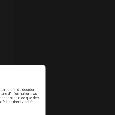
aires afin de décider
iture d’informations au
s consentez à ce que des
fr, hoptimal.vidal.fr,