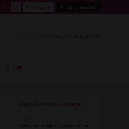
ités
S'inscrire
Se connecter
Rechercher
(aucun avis, cliquez pour noter)
Copier l'url
Email
Dans la même
rubrique
06 août 2026
Hantavirus : un touriste ayant transité en