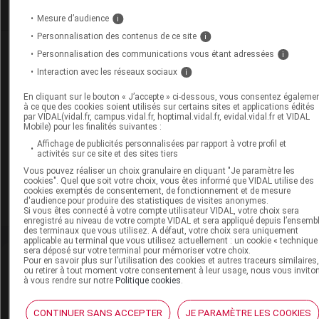
Je m'abonne !
Mesure d’audience
i
Personnalisation des contenus de ce site
i
Dans la même
rubrique
Personnalisation des communications vous étant adressées
i
Interaction avec les réseaux sociaux
i
17 juillet 2026
Kenya : alerte aux oreillons dans les écoles de
En cliquant sur le bouton « J’accepte » ci-dessous, vous consentez égaleme
à ce que des cookies soient utilisés sur certains sites et applications édités
Nairobi
par VIDAL(vidal.fr, campus.vidal.fr, hoptimal.vidal.fr, evidal.vidal.fr et VIDAL
Mobile) pour les finalités suivantes :
Affichage de publicités personnalisées par rapport à votre profil et
activités sur ce site et des sites tiers
17 juillet 2026
Vous pouvez réaliser un choix granulaire en cliquant "Je paramètre les
Zimbabwe : plusieurs dizaines de cas de
cookies". Quel que soit votre choix, vous êtes informé que VIDAL utilise des
rougeole signalés chez des enfants à Harare
cookies exemptés de consentement, de fonctionnement et de mesure
d'audience pour produire des statistiques de visites anonymes.
Si vous êtes connecté à votre compte utilisateur VIDAL, votre choix sera
enregistré au niveau de votre compte VIDAL et sera appliqué depuis l’ensemb
des terminaux que vous utilisez. A défaut, votre choix sera uniquement
applicable au terminal que vous utilisez actuellement : un cookie « technique
sera déposé sur votre terminal pour mémoriser votre choix.
Pour en savoir plus sur l’utilisation des cookies et autres traceurs similaires
ou retirer à tout moment votre consentement à leur usage, nous vous invito
à vous rendre sur notre
Politique cookies
.
Newsletter
Restez informé de l’actualité médicale quotidiennement
CONTINUER SANS ACCEPTER
JE PARAMÈTRE LES COOKIES
S’inscrire à la newsletter