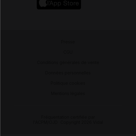
Presse
-
CGU
-
Conditions générales de vente
-
Données personnelles
-
Politique cookies
-
Mentions légales
Fréquentation certifiée par
l'ACPM/OJD
|
Copyright 2026 Vidal