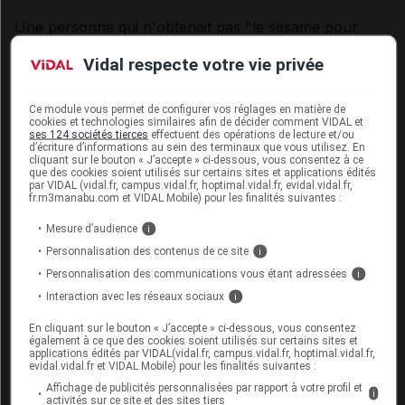
Une personne qui n'obtenait pas "le sésame pour
exercer dans un des secteurs" pouvait en changer.
Vidal respecte votre vie privée
Selon le cabinet du ministère de l'Education nationale,
le but est de "ne pas mettre au contact d'enfants dans
Ce module vous permet de configurer vos réglages en matière de
cookies et technologies similaires afin de décider comment VIDAL et
une enceinte scolaire, des adultes qui présentent un
ses 124 sociétés tierces
effectuent des opérations de lecture et/ou
d’écriture d’informations au sein des terminaux que vous utilisez. En
danger pour leur intégrité physique, que ce soit des
cliquant sur le bouton « J’accepte » ci-dessous, vous consentez à ce
que des cookies soient utilisés sur certains sites et applications édités
violences, des violences sexuelles, ou pour leur
par VIDAL (vidal.fr, campus.vidal.fr, hoptimal.vidal.fr, evidal.vidal.fr,
intégrité psychique".
fr.m3manabu.com et VIDAL Mobile) pour les finalités suivantes :
Mesure d’audience
i
Centré initialement sur la Protection de l'Enfance, qui
Personnalisation des contenus de ce site
i
traverse une crise majeure, le projet de loi a été élargi,
Personnalisation des communications vous étant adressées
i
à la demande du président Macron et du Premier
Interaction avec les réseaux sociaux
i
ministre, "vers la protection de tous les enfants", a
indiqué le cabinet de Mme Rist.
En cliquant sur le bouton « J’accepte » ci-dessous, vous consentez
également à ce que des cookies soient utilisés sur certains sites et
applications édités par VIDAL(vidal.fr, campus.vidal.fr, hoptimal.vidal.fr,
Dans un climat de forte inquiétude après le scandale
evidal.vidal.fr et VIDAL Mobile) pour les finalités suivantes :
de violences, notamment sexuelles, impliquant des
Affichage de publicités personnalisées par rapport à votre profil et
i
activités sur ce site et des sites tiers