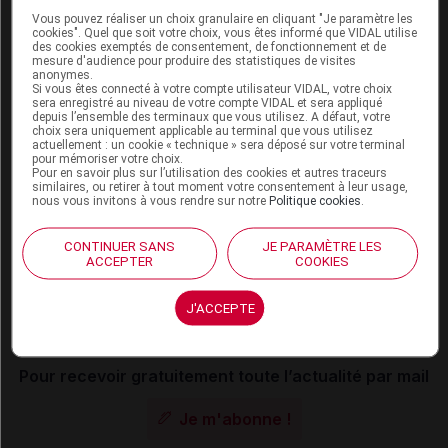
animateurs du périscolaire, il devrait être examiné à
Vous pouvez réaliser un choix granulaire en cliquant "Je paramètre les
l'Assemblée lors de la séquence extraordinaire en
cookies". Quel que soit votre choix, vous êtes informé que VIDAL utilise
des cookies exemptés de consentement, de fonctionnement et de
juillet, a précisé le gouvernement.
mesure d'audience pour produire des statistiques de visites
anonymes.
Si vous êtes connecté à votre compte utilisateur VIDAL, votre choix
D'après une dépêche AFP publiée le 27 mai 2026.
sera enregistré au niveau de votre compte VIDAL et sera appliqué
depuis l’ensemble des terminaux que vous utilisez. A défaut, votre
choix sera uniquement applicable au terminal que vous utilisez
cac/ito/ib
actuellement : un cookie « technique » sera déposé sur votre terminal
pour mémoriser votre choix.
Pour en savoir plus sur l’utilisation des cookies et autres traceurs
similaires, ou retirer à tout moment votre consentement à leur usage,
nous vous invitons à vous rendre sur notre
Politique cookies
.
Les commentaires sont momentanément
CONTINUER SANS
JE PARAMÈTRE LES
désactivés
ACCEPTER
COOKIES
La publication de commentaires est
J'ACCEPTE
momentanément indisponible.
Pour recevoir gratuitement toute l’actualité par mail
Je m'abonne !