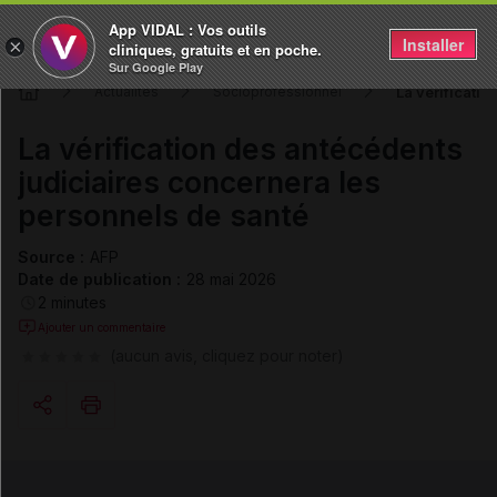
App VIDAL : Vos outils
Installer
×
cliniques, gratuits et en poche.
Sur Google Play
La vérificatio
Actualités
Socioprofessionnel
La vérification des antécédents
judiciaires concernera les
personnels de santé
Source :
AFP
Date de publication :
28 mai 2026
2 minutes
Ajouter un commentaire
(aucun avis, cliquez pour noter)
Copier l'url