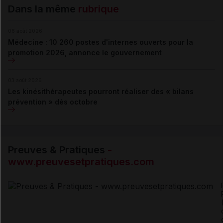
Dans la même
rubrique
06 août 2026
Médecine : 10 260 postes d'internes ouverts pour la
promotion 2026, annonce le gouvernement
03 août 2026
Les kinésithérapeutes pourront réaliser des « bilans
prévention » dès octobre
Preuves & Pratiques
-
www.preuvesetpratiques.com