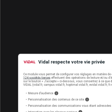
Vidal respecte votre vie privée
Ce module vous permet de configurer vos réglages en matière de 
124 sociétés tierces
effectuent des opérations de lecture et/ou d’
sur le bouton « J’accepte » ci-dessous, vous consentez à ce que de
VIDAL (vidal.fr, campus.vidal.fr, hoptimal.vidal.fr, evidal.vidal.fr
Mesure d’audience
i
Personnalisation des contenus de ce site
i
Personnalisation des communications vous étant adressées
Interaction avec les réseaux sociaux
i