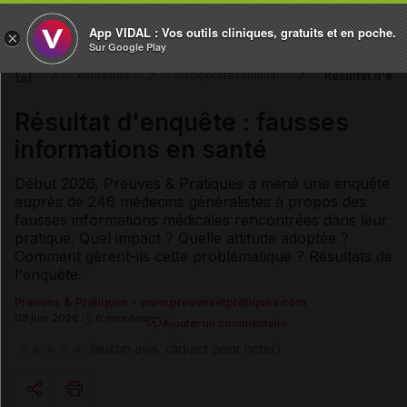
App VIDAL : Vos outils cliniques, gratuits et en poche.
×
Sur Google Play
Résultat d'enq
Actualités
Socioprofessionnel
Résultat d'enquête : fausses
informations en santé
Début 2026, Preuves & Pratiques a mené une enquête
auprès de 246 médecins généralistes à propos des
fausses informations médicales rencontrées dans leur
pratique. Quel impact ? Quelle attitude adoptée ?
Comment gèrent-ils cette problématique ? Résultats de
l'enquête.
Preuves & Pratiques - www.preuvesetpratiques.com
03 juin 2026
6 minutes
Ajouter un commentaire
(aucun avis, cliquez pour noter)