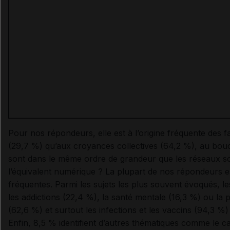
Pour nos répondeurs, elle est à l’origine fréquente des fa
(29,7 %) qu’aux croyances collectives (64,2 %), au bouch
sont dans le même ordre de grandeur que les réseaux soc
l’équivalent numérique ? La plupart de nos répondeurs e
fréquentes. Parmi les sujets les plus souvent évoqués, le
les addictions (22,4 %), la santé mentale (16,3 %) ou la pé
(62,6 %) et surtout les infections et les vaccins (94,3 %)
Enfin, 8,5 % identifient d’autres thématiques comme le ca