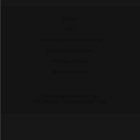
Presse
-
CGU
-
Conditions générales de vente
-
Données personnelles
-
Politique cookies
-
Mentions légales
Fréquentation certifiée par
l'ACPM/OJD
|
Copyright 2026 Vidal