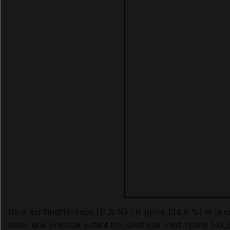
Rare est l'indifférence (11,8 %) ; la peine (34,6 %) et la 
noter que presque autant trouvent que c’est injuste (43,9 