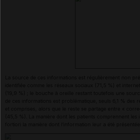
La source de ces informations est régulièrement non pré
identifiée comme les réseaux sociaux (71,5 %) et internet
(19,9 %) ; le bouche à oreille restant toutefois une sour
de ces informations est problématique, seuls 6,1 % des r
et comprises, alors que le reste se partage entre « corr
(45,5 %). La manière dont les patients comprennent les 
fortiori la manière dont l’information leur a été présentée