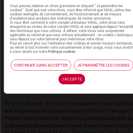
participants (0,8 %) du groupe témoin, âgés de 50 à 59 
Vous pouvez réaliser un choix granulaire en cliquant "Je paramètre les
cookies". Quel que soit votre choix, vous êtes informé que VIDAL utilise des
ont présenté des épisodes de goutte ; ces cas de maladie
cookies exemptés de consentement, de fonctionnement et de mesure
d'audience pour produire des statistiques de visites anonymes.
inflammatoires n’ont pas été considérés comme liés à la
Si vous êtes connecté à votre compte utilisateur VIDAL, votre choix sera
vaccination. Aucun cas de syndrome de Guillain-Barré,
enregistré au niveau de votre compte VIDAL et sera appliqué depuis l’ensemb
des terminaux que vous utilisez. A défaut, votre choix sera uniquement
d’encéphalomyélite aiguë disséminée ou d’autres affectio
applicable au terminal que vous utilisez actuellement : un cookie « technique
sera déposé sur votre terminal pour mémoriser votre choix.
neurologiques démyélinisantes n’a été rapporté.
Pour en savoir plus sur l’utilisation des cookies et autres traceurs similaires
ou retirer à tout moment votre consentement à leur usage, nous vous invito
à vous rendre sur notre
Politique cookies
.
Les auteurs concluent que leur étude a démontré que la
administration des vaccins avec adjuvant AREXVY et
CONTINUER SANS ACCEPTER
JE PARAMÈTRE LES COOKIES
SHINGRIX induit une réponse immunitaire non inférieure
celle obtenue par l'administration séquentielle de ces
J'ACCEPTE
vaccins chez les adultes de 50 ans et plus, avec des prof
de sécurité et de réactogénicité cliniquement acceptables
Source :
Roussy JF et col. Immunogenicity and Safety 
the Adjuvanted Respiratory Syncytial Virus Prefusion 
Protein-Based Vaccine When Co-administered With th
Adjuvanted Recombinant Herpes Zoster Subunit Vacc
in Adults ≥ 50 Years of Age. Clin Infect Dis. 2026 Apr