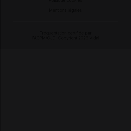
Politique cookies
-
Mentions légales
Fréquentation certifiée par
l'ACPM/OJD
|
Copyright 2026 Vidal