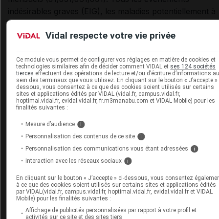
indésirables graves (EIG), les maladies potentiellement à
médiation immunitaire (MPMI) et les EI ayant entraîné l'a
Vidal respecte votre vie privée
de l'étude ont été consignés s, du jour 1 jusqu'à 6 mois
après la dernière vaccination.
Ce module vous permet de configurer vos réglages en matière de cookies et
technologies similaires afin de décider comment VIDAL et
ses 124 sociétés
Dans les 30 jours suivant toute vaccination, 23,4 % (Gr3
tierces
effectuent des opérations de lecture et/ou d’écriture d’informations a
0,8 %) des participants du groupe Co-Ad et 30,2 % (Gr3
sein des terminaux que vous utilisez. En cliquant sur le bouton « J’accepte » 
dessous, vous consentez à ce que des cookies soient utilisés sur certains
1,1 %) des participants du groupe témoin ont signalé au
sites et applications édités par VIDAL (vidal.fr, campus.vidal.fr,
hoptimal.vidal.fr, evidal.vidal.fr, fr.m3manabu.com et VIDAL Mobile) pour les
moins un effet indésirable non sollicité. Treize participant
finalités suivantes :
(4,9 %) du groupe Co-Ad et six (2,3 %) du groupe témoi
Mesure d’audience
i
ont rapporté des événements indésirables graves (EIG),
Personnalisation des contenus de ce site
i
aucun n'étant fatal ni lié à la vaccination. Un participant 
Personnalisation des communications vous étant adressées
i
%) du groupe Co-Ad, âgé de 60 à 69 ans et ayant des
Interaction avec les réseaux sociaux
i
antécédents de paralysie de Bell, a rapporté une
exacerbation de sa paralysie 32 jours après la co-
En cliquant sur le bouton « J’accepte » ci-dessous, vous consentez égaleme
à ce que des cookies soient utilisés sur certains sites et applications édités
administration des deux vaccins ; cette paralysie non gra
par VIDAL(vidal.fr, campus.vidal.fr, hoptimal.vidal.fr, evidal.vidal.fr et VIDAL
Mobile) pour les finalités suivantes :
a été considérée comme liée à la vaccination par
Affichage de publicités personnalisées par rapport à votre profil et
l'investigateur et avait disparu à la fin de l'étude. Deux
activités sur ce site et des sites tiers