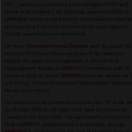
VRS (vaccin recombinant à base d’antigène RSVPreF3
dérivé de la protéine F du VRS avec adjuvant AS01E) et
SHINGRIX
contre le zona (vaccin recombinant à base de
glycoprotéine E du Virus Varicelle-Zona, avec adjuvant
AS01B) peuvent être co-administrés.
La revue
Clinical Infectious Disease
vient de publier les
résultats d’un essai clinique de phase III qui avait pour
objectif d’évaluer l'immunogénicité, la sécurité et la
réactogénicité du vaccin
AREXVY
co-administré avec la
première dose du vaccin
SHINGRIX
chez les adultes de 
ans et plus, comparativement à l'administration séquentie
de ces deux vaccins.
Cet essai ouvert et randomisé selon un ratio 1:1, a été m
du 28 juillet 2023 au 29 juillet 2024 dans 20 centres au
Canada et aux États-Unis. Les participants ont reçu soit 
dose d’
AREXVY
simultanément à la première dose de
SHINGRIX
à J1 (groupe Co-Ad), soit la première dose de