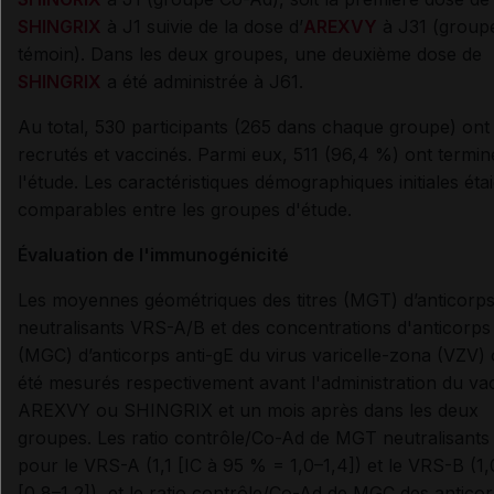
SHINGRIX
à J1 suivie de la dose d’
AREXVY
à J31 (group
témoin). Dans les deux groupes, une deuxième dose de
SHINGRIX
a été administrée à J61.
Au total, 530 participants (265 dans chaque groupe) ont
recrutés et vaccinés. Parmi eux, 511 (96,4 %) ont termin
l'étude. Les caractéristiques démographiques initiales éta
comparables entre les groupes d'étude.
Évaluation de l'immunogénicité
Les moyennes géométriques des titres (MGT) d’anticorp
neutralisants VRS-A/B et des concentrations d'anticorps
(MGC) d’anticorps anti-gE du virus varicelle-zona (VZV) 
été mesurés respectivement avant l'administration du va
AREXVY ou SHINGRIX et un mois après dans les deux
groupes. Les ratio contrôle/Co-Ad de MGT neutralisants
pour le VRS-A (1,1 [IC à 95 % = 1,0–1,4]) et le VRS-B (1,
[0,8–1,2]), et le ratio contrôle/Co-Ad de MGC des antico