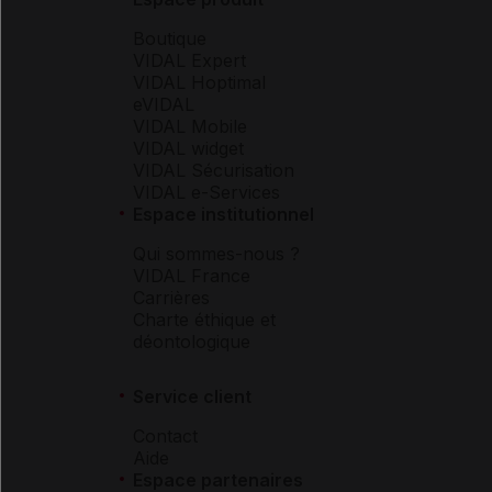
Boutique
VIDAL Expert
VIDAL Hoptimal
eVIDAL
VIDAL Mobile
VIDAL widget
VIDAL Sécurisation
VIDAL e-Services
Espace institutionnel
Qui sommes-nous ?
VIDAL France
Carrières
Charte éthique et
déontologique
Service client
Contact
Aide
Espace partenaires