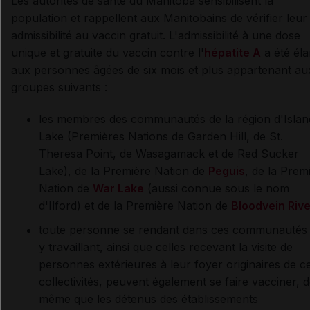
Les autorités de santé du Manitoba sensibilisent la
population et rappellent aux Manitobains de vérifier leur
admissibilité au vaccin gratuit. L'admissibilité à une dose
unique et gratuite du vaccin contre l'
hépatite A
a été éla
aux personnes âgées de six mois et plus appartenant au
groupes suivants :
les membres des communautés de la région d'Islan
Lake (Premières Nations de Garden Hill, de St.
Theresa Point, de Wasagamack et de Red Sucker
Lake), de la Première Nation de
Peguis
, de la Prem
Nation de
War Lake
(aussi connue sous le nom
d'Ilford) et de la Première Nation de
Bloodvein Rive
toute personne se rendant dans ces communautés
y travaillant, ainsi que celles recevant la visite de
personnes extérieures à leur foyer originaires de c
collectivités, peuvent également se faire vacciner, 
même que les détenus des établissements