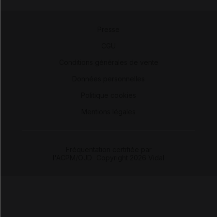
Presse
-
CGU
-
Conditions générales de vente
-
Données personnelles
-
Politique cookies
-
Mentions légales
Fréquentation certifiée par
l'ACPM/OJD
|
Copyright 2026 Vidal