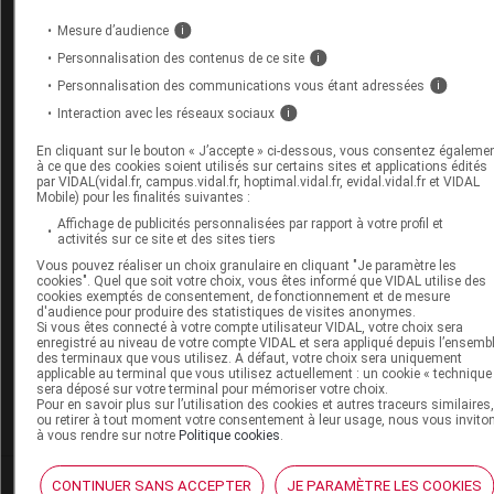
l'état des connaissances sur le sujet traité à la date de sa
Mesure d’audience
publication. Il ne s'agit pas d'une page encyclopédique
i
régulièrement remise à jour. L'évolution ultérieure des
Personnalisation des contenus de ce site
i
connaissances scientifiques peut le rendre en tout ou partie
Personnalisation des communications vous étant adressées
i
caduc.
Consultez notre charte éthique et déontologique
Interaction avec les réseaux sociaux
i
En cliquant sur le bouton « J’accepte » ci-dessous, vous consentez égaleme
à ce que des cookies soient utilisés sur certains sites et applications édités
par VIDAL(vidal.fr, campus.vidal.fr, hoptimal.vidal.fr, evidal.vidal.fr et VIDAL
Mobile) pour les finalités suivantes :
Les commentaires sont momentanément
Affichage de publicités personnalisées par rapport à votre profil et
désactivés
activités sur ce site et des sites tiers
Vous pouvez réaliser un choix granulaire en cliquant "Je paramètre les
La publication de commentaires est
cookies". Quel que soit votre choix, vous êtes informé que VIDAL utilise des
cookies exemptés de consentement, de fonctionnement et de mesure
momentanément indisponible.
d'audience pour produire des statistiques de visites anonymes.
Si vous êtes connecté à votre compte utilisateur VIDAL, votre choix sera
enregistré au niveau de votre compte VIDAL et sera appliqué depuis l’ensemb
des terminaux que vous utilisez. A défaut, votre choix sera uniquement
Pour recevoir gratuitement toute l’actualité par mai
applicable au terminal que vous utilisez actuellement : un cookie « technique
sera déposé sur votre terminal pour mémoriser votre choix.
Pour en savoir plus sur l’utilisation des cookies et autres traceurs similaires
Je m'abonne !
ou retirer à tout moment votre consentement à leur usage, nous vous invito
à vous rendre sur notre
Politique cookies
.
Dans la même
rubrique
CONTINUER SANS ACCEPTER
JE PARAMÈTRE LES COOKIES