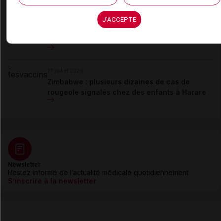
17 juillet 2026
J'ACCEPTE
Kenya : alerte aux oreillons dans les écoles de
Nairobi
17 juillet 2026
Zimbabwe : plusieurs dizaines de cas de
rougeole signalés chez des enfants à Harare
Newsletter
Restez informé de l’actualité médicale quotidiennement
S’inscrire à la newsletter