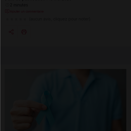
2 minutes
Ajouter un commentaire
(aucun avis, cliquez pour noter)
Copier l'url
Email