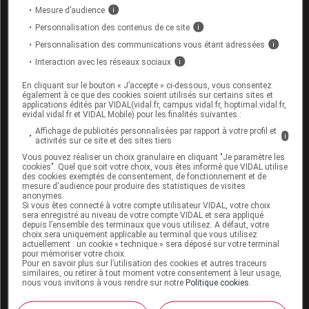
Mesure d’audience
i
Au total, le capivasertib augmente significativement la
Personnalisation des contenus de ce site
i
survie sans récidive radiologique chez les patients
Personnalisation des communications vous étant adressées
i
avec déficit PTEN et cancer de prostate métastatique
Interaction avec les réseaux sociaux
i
en phase de sensibilité à la castration en première
En cliquant sur le bouton « J’accepte » ci-dessous, vous consentez
ligne de traitement.
également à ce que des cookies soient utilisés sur certains sites et
applications édités par VIDAL(vidal.fr, campus.vidal.fr, hoptimal.vidal.fr,
evidal.vidal.fr et VIDAL Mobile) pour les finalités suivantes :
La principale limite de cette étude est le choix du
Affichage de publicités personnalisées par rapport à votre profil et
traitement standard. En effet, plus de 70 % des
i
activités sur ce site et des sites tiers
patients inclus dans chaque groupe présentaient un
Vous pouvez réaliser un choix granulaire en cliquant "Je paramètre les
cookies". Quel que soit votre choix, vous êtes informé que VIDAL utilise
cancer de prostate métastatique de haut volume selon
des cookies exemptés de consentement, de fonctionnement et de
les critères CHAARTED. Le traitement standard pour
mesure d'audience pour produire des statistiques de visites
anonymes.
cette population est une double déprivation
Si vous êtes connecté à votre compte utilisateur VIDAL, votre choix
sera enregistré au niveau de votre compte VIDAL et sera appliqué
androgénique associée à une chimiothérapie par
depuis l’ensemble des terminaux que vous utilisez. A défaut, votre
choix sera uniquement applicable au terminal que vous utilisez
docetaxel qui n’était donc pas comparé au
actuellement : un cookie « technique » sera déposé sur votre terminal
pour mémoriser votre choix.
capivasertib.
Pour en savoir plus sur l’utilisation des cookies et autres traceurs
similaires, ou retirer à tout moment votre consentement à leur usage,
Article rédigé par le docteur Laure Blondet.
nous vous invitons à vous rendre sur notre
Politique cookies
.