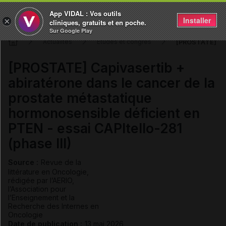
App VIDAL : Vos outils
Installer
×
cliniques, gratuits et en poche.
Sur Google Play
[PROSTATE] Capi
Actualités
Études et congrès
[PROSTATE] Capivasertib +
abiratérone dans le cancer de la
prostate métastatique
hormonosensible déficient en
PTEN - essai CAPItello-281
(phase III)
Source :
Revue de la
littérature en Oncologie,
rédigée par l’AERIO,
l’Association pour
l’Enseignement et la
Recherche des Internes en
Oncologie
Date de publication :
13 mai 2026