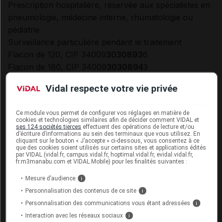
Prescription hospitalière, réservée aux spécialistes en
pneumologie, médecine interne, rhumatologie ou
pédiatrie
Surveillance particulière pendant le traitement
Flacon de 120, CIP 34009
3030893
6
Flacon de 180, CIP 34009
3030894
3
Remboursable à 30 % sur ordonnance de
Vidal respecte votre vie privée
médicament d'exception (
cf
.
Encadré
2
) [2]
EDIT du
28/04/26
: prise en charge applicable à partir du 29
Ce module vous permet de configurer vos réglages en matière de
avril 2026 [5]
/FIN EDIT
cookies et technologies similaires afin de décider comment VIDAL et
ses 124 sociétés tierces
effectuent des opérations de lecture et/ou
Prix public TTC = 1 455,76 euros (prix identique pour
d’écriture d’informations au sein des terminaux que vous utilisez. En
les deux présentations) [3]
cliquant sur le bouton « J’accepte » ci-dessous, vous consentez à ce
que des cookies soient utilisés sur certains sites et applications édités
Agrément aux collectivités (
cf
.
Encadré 2
) [4]
par VIDAL (vidal.fr, campus.vidal.fr, hoptimal.vidal.fr, evidal.vidal.fr,
fr.m3manabu.com et VIDAL Mobile) pour les finalités suivantes :
Laboratoire Boehringer Ingelheim
Mesure d’audience
i
Encadré 2 - Périmètre de prise en charge d'OFEV
Personnalisation des contenus de ce site
i
25
mg
Personnalisation des communications vous étant adressées
i
Interaction avec les réseaux sociaux
i