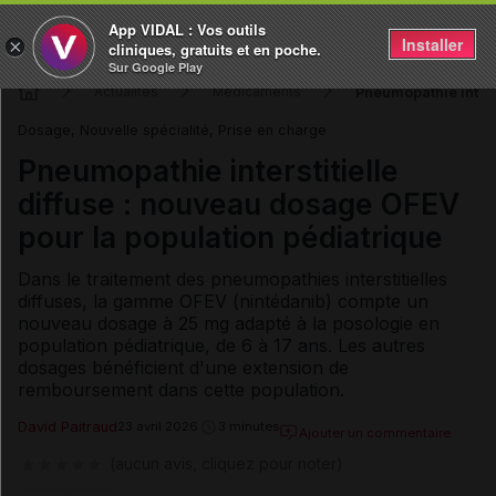
App VIDAL : Vos outils
Installer
×
cliniques, gratuits et en poche.
Sur Google Play
Pneumopathie inters
Actualités
Médicaments
Dosage, Nouvelle spécialité, Prise en charge
Pneumopathie interstitielle
diffuse : nouveau dosage OFEV
pour la population pédiatrique
Dans le traitement des pneumopathies interstitielles
diffuses, la gamme OFEV (nintédanib) compte un
nouveau dosage à 25 mg adapté à la posologie en
population pédiatrique, de 6 à 17 ans. Les autres
dosages bénéficient d'une extension de
remboursement dans cette population.
David Paitraud
23 avril 2026
3 minutes
Ajouter un commentaire
(aucun avis, cliquez pour noter)