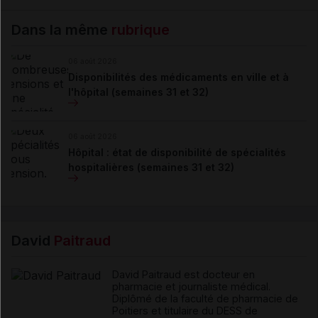
Dans la même
rubrique
06 août 2026
Disponibilités des médicaments en ville et à
l'hôpital (semaines 31 et 32)
06 août 2026
Hôpital : état de disponibilité de spécialités
hospitalières (semaines 31 et 32)
David
Paitraud
David Paitraud est docteur en
pharmacie et journaliste médical.
Diplômé de la faculté de pharmacie de
Poitiers et titulaire du DESS de