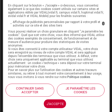
Chez les enfants et les adolescents de 6 à 17
En cliquant sur le bouton « J’accepte » ci-dessous, vous consentez
ans pour le traitement des pneumopathies
également à ce que des cookies soient utilisés sur certains sites et
applications édités par VIDAL(vidal.fr, campus.vidal.fr, hoptimal.vidal.fr,
interstitielles diffuses (PID) fibrosantes,
evidal.vidal.fr et VIDAL Mobile) pour les finalités suivantes :
progressives et cliniquement significatives.
Affichage de publicités personnalisées par rapport à votre profil et
i
activités sur ce site et des sites tiers
Chez les adolescents et les enfants de 6 ans
Vous pouvez réaliser un choix granulaire en cliquant "Je paramètre les
cookies". Quel que soit votre choix, vous êtes informé que VIDAL utilise
et plus pour le traitement de la pneumopathie
des cookies exemptés de consentement, de fonctionnement et de
mesure d'audience pour produire des statistiques de visites
interstitielle diffuse associée à la sclérodermie
anonymes.
systémique (PID-ScS).
Si vous êtes connecté à votre compte utilisateur VIDAL, votre choix
sera enregistré au niveau de votre compte VIDAL et sera appliqué
depuis l’ensemble des terminaux que vous utilisez. A défaut, votre
choix sera uniquement applicable au terminal que vous utilisez
actuellement : un cookie « technique » sera déposé sur votre terminal
pour mémoriser votre choix.
Pour en savoir plus sur l’utilisation des cookies et autres traceurs
similaires, ou retirer à tout moment votre consentement à leur usage,
nous vous invitons à vous rendre sur notre
Politique cookies
.
Cet article d'actualité rédigé par un auteur scientifique
reflète l'état des connaissances sur le sujet traité à la
CONTINUER SANS
JE PARAMÈTRE LES
ACCEPTER
COOKIES
date de sa publication. Il ne s'agit pas d'une page
encyclopédique régulièrement remise à jour. L'évolution
ultérieure des connaissances scientifiques peut le
J'ACCEPTE
rendre en tout ou partie caduc.
Consultez notre charte