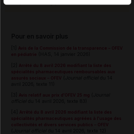
éthique et déontologique
Pour en savoir plus
[1]
Avis de la Commission de la transparence – OFEV
(HAS, 14 janvier 2026)
en pédiatrie
[2]
Arrêté du 8 avril 2026 modifiant la liste des
spécialités pharmaceutiques remboursables aux
(
Journal officiel
du 14
assurés sociaux – OFEV
avril 2026, texte 11)
[3]
(
Journal
Avis relatif aux prix d'OFEV 25 mg
officiel
du 14 avril 2026, texte 83)
[4]
Arrêté du 8 avril 2026 modifiant la liste des
spécialités pharmaceutiques agréées à l'usage des
collectivités et divers services publics – OFEV
(
Journal officiel
du 14 avril 2026, texte 12)