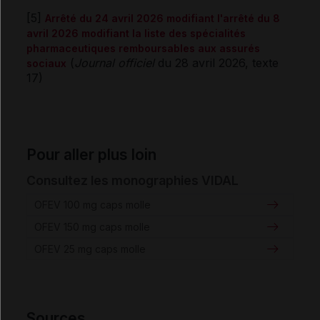
[5]
Arrêté du 24 avril 2026 modifiant l'arrêté du 8
avril 2026 modifiant la liste des spécialités
pharmaceutiques remboursables aux assurés
(
Journal officiel
du 28 avril 2026, texte
sociaux
17)
Pour aller plus loin
Consultez les monographies VIDAL
OFEV 100 mg caps molle
OFEV 150 mg caps molle
OFEV 25 mg caps molle
Sources