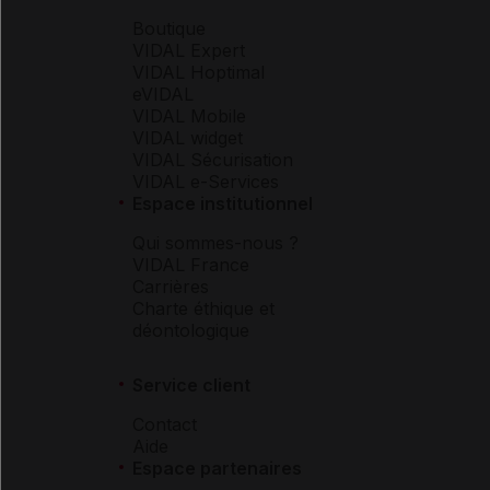
Boutique
VIDAL Expert
VIDAL Hoptimal
eVIDAL
VIDAL Mobile
VIDAL widget
VIDAL Sécurisation
VIDAL e-Services
Espace institutionnel
Qui sommes-nous ?
VIDAL France
Carrières
Charte éthique et
déontologique
Service client
Contact
Aide
Espace partenaires