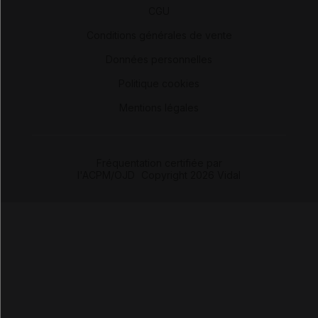
CGU
-
Conditions générales de vente
-
Données personnelles
-
Politique cookies
-
Mentions légales
Fréquentation certifiée par
l'ACPM/OJD
|
Copyright 2026 Vidal