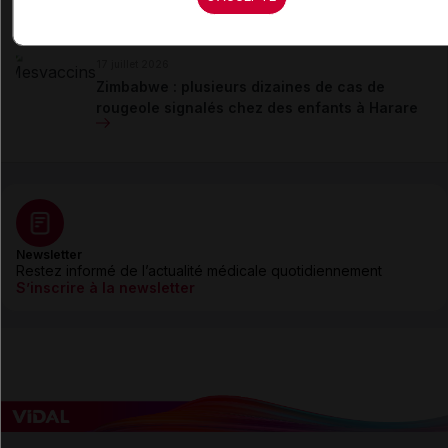
Nairobi
17 juillet 2026
Zimbabwe : plusieurs dizaines de cas de
rougeole signalés chez des enfants à Harare
Newsletter
Restez informé de l’actualité médicale quotidiennement
S’inscrire à la newsletter