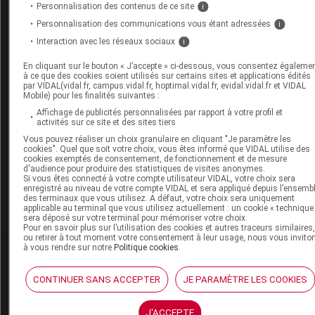
Personnalisation des contenus de ce site
i
caduc.
Consultez notre charte éthique et déontologique
Personnalisation des communications vous étant adressées
i
Interaction avec les réseaux sociaux
i
En cliquant sur le bouton « J’accepte » ci-dessous, vous consentez égaleme
à ce que des cookies soient utilisés sur certains sites et applications édités
Les commentaires sont momentanément
par VIDAL(vidal.fr, campus.vidal.fr, hoptimal.vidal.fr, evidal.vidal.fr et VIDAL
désactivés
Mobile) pour les finalités suivantes :
Affichage de publicités personnalisées par rapport à votre profil et
La publication de commentaires est
activités sur ce site et des sites tiers
momentanément indisponible.
Vous pouvez réaliser un choix granulaire en cliquant "Je paramètre les
cookies". Quel que soit votre choix, vous êtes informé que VIDAL utilise des
cookies exemptés de consentement, de fonctionnement et de mesure
d'audience pour produire des statistiques de visites anonymes.
Pour recevoir gratuitement toute l’actualité par mai
Si vous êtes connecté à votre compte utilisateur VIDAL, votre choix sera
enregistré au niveau de votre compte VIDAL et sera appliqué depuis l’ensemb
des terminaux que vous utilisez. A défaut, votre choix sera uniquement
Je m'abonne !
applicable au terminal que vous utilisez actuellement : un cookie « technique
sera déposé sur votre terminal pour mémoriser votre choix.
Pour en savoir plus sur l’utilisation des cookies et autres traceurs similaires
ou retirer à tout moment votre consentement à leur usage, nous vous invito
à vous rendre sur notre
Politique cookies
.
Dans la même
rubrique
CONTINUER SANS ACCEPTER
JE PARAMÈTRE LES COOKIES
17 juillet 2026
Kenya : alerte aux oreillons dans les écoles de
J'ACCEPTE