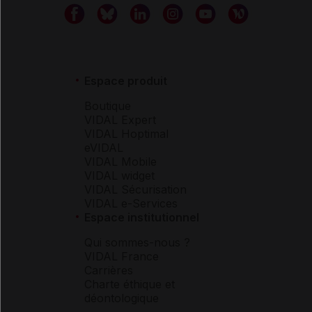
Espace produit
Boutique
VIDAL Expert
VIDAL Hoptimal
eVIDAL
VIDAL Mobile
VIDAL widget
VIDAL Sécurisation
VIDAL e-Services
Espace institutionnel
Qui sommes-nous ?
VIDAL France
Carrières
Charte éthique et
déontologique