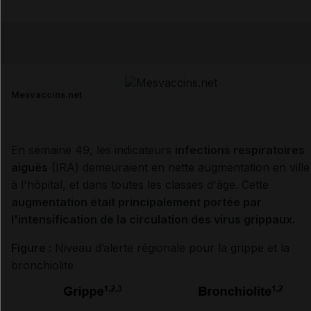
Copier l'url
Email
Mesvaccins.net
En semaine 49, les indicateurs
infections respiratoires
aiguës
(IRA) demeuraient en nette augmentation en ville
à l'hôpital, et dans toutes les classes d'âge. Cette
augmentation était principalement portée par
l'intensification de la circulation des virus grippaux.
Figure :
Niveau d’alerte régionale pour la grippe et la
bronchiolite