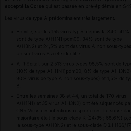
excepté la Corse
qui est passée en pré-épidémie en S49
Les virus de type A prédominaient très largement.
En ville, sur les 155 virus typés depuis la S40, 41%
sont de type A(H1N1)pdm09, 34% sont de type
A(H3N2) et 24,5% sont des virus A non sous-typés
un seul virus B a été identifié.
A l’hôpital, sur 2 513 virus typés 98,5% sont de typ
(10% de type A(H1N1)pdm09, 8% de type A(H3N2)
80% virus de type A non sous-typés) et 1,5% de ty
B.
Entre les semaines 38 et 44, un total de 170 virus
A(H1N1) et 35 virus A(H3N2) ont été séquencés par
CNR Virus des infections respiratoires. Le sous-cla
majoritaire était le sous-clade K (24/35 ; 68,6%) p,
le sous-type A(H3N2) et le sous-clade D.3.1 (166/17