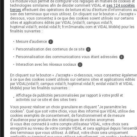
Ce module vous permet de configurer vos réglages en matière de cookies et
Dans les départements et régions d’outre-mer, la
technologies similaires afin de décider comment VIDAL et
ses 124 sociétés
tierces
effectuent des opérations de lecture et/ou d’écriture d’informations a
Guadeloupe et la Martinique passaient en épidémie
. La
sein des terminaux que vous utilisez. En cliquant sur le bouton « J’accepte » 
Réunion et Mayotte passaient en phase pré-épidémique
dessous, vous consentez à ce que des cookies soient utilisés sur certains
sites et applications édités par VIDAL (vidal.fr, campus.vidal.fr,
hoptimal.vidal.fr, evidal.vidal.fr, fr.m3manabu.com et VIDAL Mobile) pour les
Le
taux de détection du VRS
(virus respiratoire syncytial
finalités suivantes :
tous âges confondus sont
stables
par rapport à la S48 
Mesure d’audience
i
6,4% soit +0,1 points par rapport à la S48 en laboratoir
Personnalisation des contenus de ce site
i
de ville, 9,7% en médecine de ville (-1 point) et 9,2% à
Personnalisation des communications vous étant adressées
i
l’hôpital (+1,4 points).
Interaction avec les réseaux sociaux
i
3. Covid 19
En cliquant sur le bouton « J’accepte » ci-dessous, vous consentez égaleme
à ce que des cookies soient utilisés sur certains sites et applications édités
par VIDAL(vidal.fr, campus.vidal.fr, hoptimal.vidal.fr, evidal.vidal.fr et VIDAL
La plupart des indicateurs de la COVID-19 en ville et à
Mobile) pour les finalités suivantes :
l’hôpital étaient stables et à des niveaux faibles. L'indicat
Affichage de publicités personnalisées par rapport à votre profil et
activités sur ce site et des sites tiers
de suivi du SARS-CoV-2 dans les eaux usées était en
Vous pouvez réaliser un choix granulaire en cliquant "Je paramètre les
augmentation pour la deuxième semaine consécutive. La
cookies". Quel que soit votre choix, vous êtes informé que VIDAL utilise des
cookies exemptés de consentement, de fonctionnement et de mesure
part des décès de COVID-19 certifiés électroniquement
d'audience pour produire des statistiques de visites anonymes.
poursuivait sa baisse
Si vous êtes connecté à votre compte utilisateur VIDAL, votre choix sera
enregistré au niveau de votre compte VIDAL et sera appliqué depuis l’ensemb
des terminaux que vous utilisez. A défaut, votre choix sera uniquement
applicable au terminal que vous utilisez actuellement : un cookie « technique