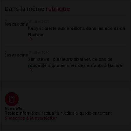
Dans la même
rubrique
17 juillet 2026
Kenya : alerte aux oreillons dans les écoles de
Nairobi
17 juillet 2026
Zimbabwe : plusieurs dizaines de cas de
rougeole signalés chez des enfants à Harare
Newsletter
Restez informé de l’actualité médicale quotidiennement
S’inscrire à la newsletter