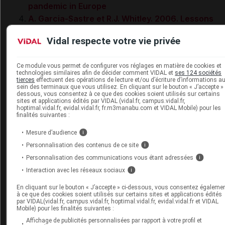
pandemic in Europe
A. Garcia-Sastre et R.J. Whitley. 2006. Lessons
learned from reconstructing the 1918 influenza
Vidal respecte votre vie privée
pandemic
B. Gilbertson et K. Subbarao. 2023. What Have W
Ce module vous permet de configurer vos réglages en matière de cookies et
Learned by Resurrecting the 1918 Influenza Virus
technologies similaires afin de décider comment VIDAL et
ses 124 sociétés
tierces
effectuent des opérations de lecture et/ou d’écriture d’informations a
sein des terminaux que vous utilisez. En cliquant sur le bouton « J’accepte » 
Cette nouvelle a été rédigée avec la contribution du Pr
dessous, vous consentez à ce que des cookies soient utilisés sur certains
Hugues TOLOU.
sites et applications édités par VIDAL (vidal.fr, campus.vidal.fr,
hoptimal.vidal.fr, evidal.vidal.fr, fr.m3manabu.com et VIDAL Mobile) pour les
finalités suivantes :
Mesure d’audience
i
En partenariat avec
Personnalisation des contenus de ce site
i
https://www.mesvaccins.net/
Personnalisation des communications vous étant adressées
i
Interaction avec les réseaux sociaux
i
Carnet de vaccination électronique
En cliquant sur le bouton « J’accepte » ci-dessous, vous consentez égaleme
à ce que des cookies soient utilisés sur certains sites et applications édités
par VIDAL(vidal.fr, campus.vidal.fr, hoptimal.vidal.fr, evidal.vidal.fr et VIDAL
Mobile) pour les finalités suivantes :
Cet article d'actualité rédigé par un auteur scientifique reflète
l'état des connaissances sur le sujet traité à la date de sa
Affichage de publicités personnalisées par rapport à votre profil et