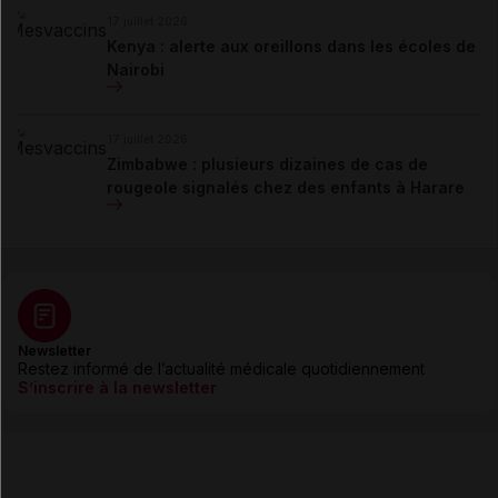
17 juillet 2026
Kenya : alerte aux oreillons dans les écoles de
Nairobi
17 juillet 2026
Zimbabwe : plusieurs dizaines de cas de
rougeole signalés chez des enfants à Harare
Newsletter
Restez informé de l’actualité médicale quotidiennement
S’inscrire à la newsletter