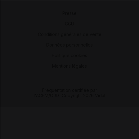
Presse
-
CGU
-
Conditions générales de vente
-
Données personnelles
-
Politique cookies
-
Mentions légales
Fréquentation certifiée par
l'ACPM/OJD
|
Copyright 2026 Vidal