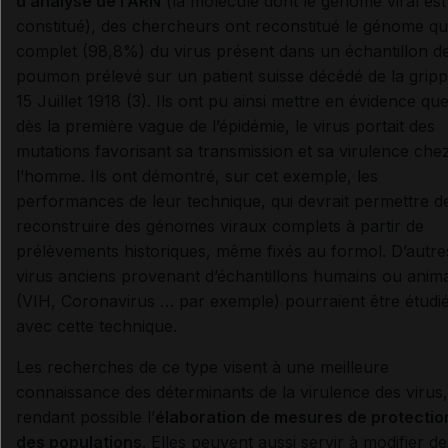
d’analyse de l’ARN
(la molécule dont le génome viral est
constitué), des chercheurs ont reconstitué le génome qu
complet (98,8%) du virus présent dans un échantillon d
poumon prélevé sur un patient suisse décédé de la gripp
15 Juillet 1918 (3). Ils ont pu ainsi mettre en évidence que
dès la première vague de l’épidémie, le virus portait des
mutations favorisant sa transmission et sa virulence che
l’homme. Ils ont démontré, sur cet exemple, les
performances de leur technique, qui devrait permettre d
reconstruire des génomes viraux complets à partir de
prélèvements historiques, même fixés au formol. D’autre
virus anciens provenant d’échantillons humains ou anim
(VIH, Coronavirus … par exemple) pourraient être étudi
avec cette technique.
Les recherches de ce type visent à une meilleure
connaissance des déterminants de la virulence des virus,
rendant possible l’
élaboration de mesures de protectio
des populations
. Elles peuvent aussi servir à modifier de