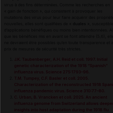
virus à des fins déterminées. Comme les recherches en
« gain de fonction », qui consistent à provoquer les
mutations des virus pour leur faire acquérir des propriét
nouvelles, elles sont qualifiées de «
duales
», susceptibl
d’applications bénéfiques ou moins bien intentionnées. A
que les bénéfices mis en avant se font attendre (5,6), ell
ne devraient être possibles qu’en toute transparence et 
prix de mesures de sécurité très strictes.
J.K. Taubenberger, A.H. Reid et coll. 1997. Initial
genetic characterization of the 1918 “Spanish”
influenza virus. Science 275:1793–96.
T.M. Tumpey, C.F. Basler et coll. 2005.
Characterization of the reconstructed 1918 Span
influenza pandemic virus. Science 310:77–80.
C. Urban, B. Vrancken et coll. 2025. An ancient
influenza genome from Switzerland allows deepe
insights into host adaptation during the 1918 flu