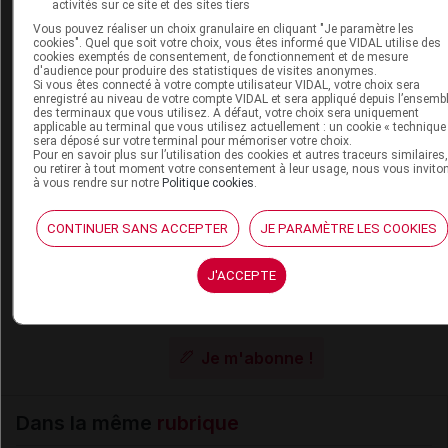
activités sur ce site et des sites tiers
publication. Il ne s'agit pas d'une page encyclopédique
Vous pouvez réaliser un choix granulaire en cliquant "Je paramètre les
régulièrement remise à jour. L'évolution ultérieure des
cookies". Quel que soit votre choix, vous êtes informé que VIDAL utilise des
connaissances scientifiques peut le rendre en tout ou partie
cookies exemptés de consentement, de fonctionnement et de mesure
d'audience pour produire des statistiques de visites anonymes.
caduc.
Consultez notre charte éthique et déontologique
Si vous êtes connecté à votre compte utilisateur VIDAL, votre choix sera
enregistré au niveau de votre compte VIDAL et sera appliqué depuis l’ensemb
des terminaux que vous utilisez. A défaut, votre choix sera uniquement
applicable au terminal que vous utilisez actuellement : un cookie « technique
sera déposé sur votre terminal pour mémoriser votre choix.
Pour en savoir plus sur l’utilisation des cookies et autres traceurs similaires
ou retirer à tout moment votre consentement à leur usage, nous vous invito
Les commentaires sont momentanément
à vous rendre sur notre
Politique cookies
.
désactivés
CONTINUER SANS ACCEPTER
JE PARAMÈTRE LES COOKIES
La publication de commentaires est
momentanément indisponible.
J'ACCEPTE
Pour recevoir gratuitement toute l’actualité par mai
Je m'abonne !
Dans la même
rubrique