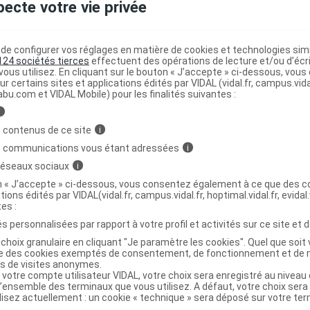
pecte votre vie privée
qu'en 2024 - avec un record de 66 en métropole - mais
 depuis le mois de juillet.
e configurer vos réglages en matière de cookies et technologies simil
 hausse hebdomadaire et, sur les sept foyers identifiés
124 sociétés tierces
effectuent des opérations de lecture et/ou d’écr
nt clos.
ous utilisez. En cliquant sur le bouton « J’accepte » ci-dessous, vou
ur certains sites et applications édités par VIDAL (vidal.fr, campus.vidal.
abu.com et VIDAL Mobile) pour les finalités suivantes :
entifiés jusqu'ici se situent dans les régions Provence-
i
 Auvergne-Rhône-Alpes, déjà affectées les années
 contenus de ce site
i
s en Grand Est, Nouvelle-Aquitaine et Bourgogne-
s communications vous étant adressées
i
 réseaux sociaux
i
forcée : la fièvre "West Nile" ou fièvre du Nil occidental,
on « J’accepte » ci-dessous, vous consentez également à ce que des co
tions édités par VIDAL(vidal.fr, campus.vidal.fr, hoptimal.vidal.fr, evidal.
ue tigre mais la variété Culex, plus courante en France
tes :
s personnalisées par rapport à votre profil et activités sur ce site et d
choix granulaire en cliquant "Je paramètre les cookies". Quel que soit 
r l'instant, il n'y a certes pas de record battu pour
ise des cookies exemptés de consentement, de fonctionnement et de 
s leur localisation confirme une transmission croissante
es de visites anonymes.
 votre compte utilisateur VIDAL, votre choix sera enregistré au nivea
éditerranéen. Outre ceux en Paca et en Occitanie,
l’ensemble des terminaux que vous utilisez. A défaut, votre choix ser
-de-France pour la première fois.
ilisez actuellement : un cookie « technique » sera déposé sur votre te