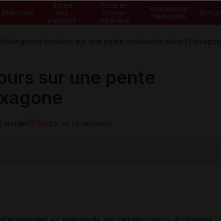
Santé
Prise en
Formations
Maladies
des
charge
Actual
médicales
patients
médicale
chikungunya toujours sur une pente croissante dans l'Hexago
ours sur une pente
exagone
2 minutes
Ajouter un commentaire
d'augmenter en métropole ces derniers jours, a observé