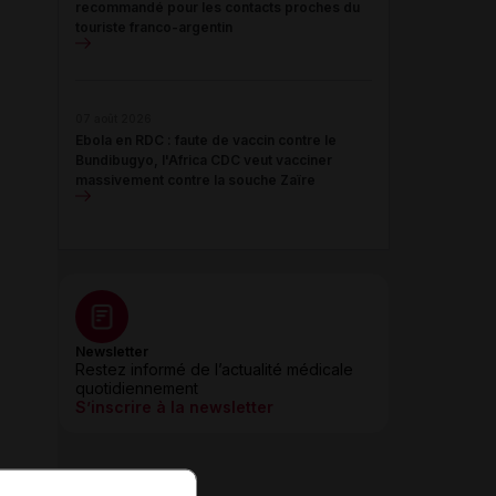
recommandé pour les contacts proches du
touriste franco-argentin
07 août 2026
Ebola en RDC : faute de vaccin contre le
Bundibugyo, l'Africa CDC veut vacciner
massivement contre la souche Zaïre
Newsletter
Restez informé de l’actualité médicale
quotidiennement
S’inscrire à la newsletter