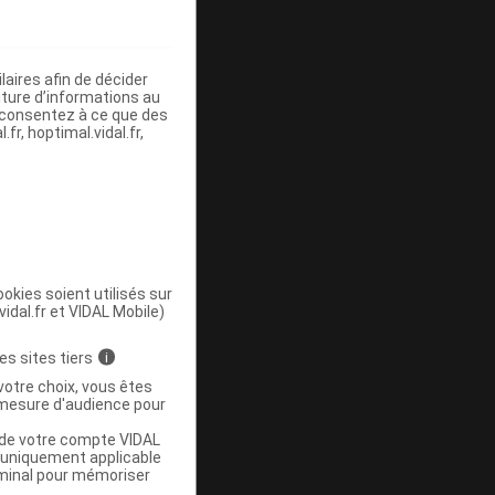
aires afin de décider
iture d’informations au
s consentez à ce que des
fr, hoptimal.vidal.fr,
okies soient utilisés sur
vidal.fr et VIDAL Mobile)
es sites tiers
i
votre choix, vous êtes
mesure d'audience pour
u de votre compte VIDAL
a uniquement applicable
rminal pour mémoriser