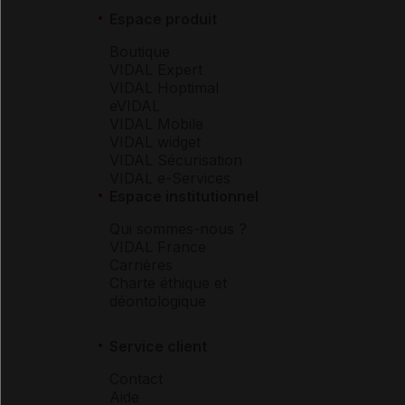
Espace produit
Boutique
VIDAL Expert
VIDAL Hoptimal
eVIDAL
VIDAL Mobile
VIDAL widget
VIDAL Sécurisation
VIDAL e-Services
Espace institutionnel
Qui sommes-nous ?
VIDAL France
Carrières
Charte éthique et
déontologique
Service client
Contact
Aide