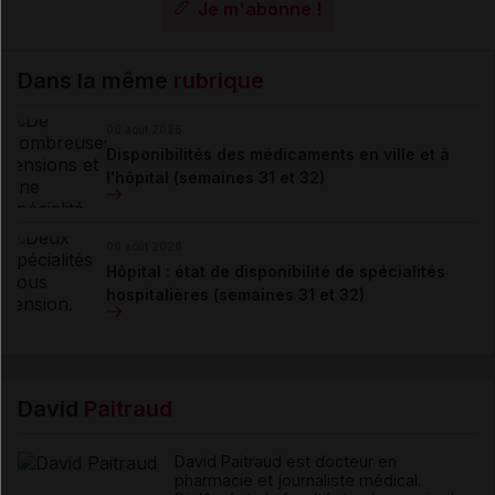
Je m'abonne !
Dans la même
rubrique
06 août 2026
Disponibilités des médicaments en ville et à
l'hôpital (semaines 31 et 32)
06 août 2026
Hôpital : état de disponibilité de spécialités
hospitalières (semaines 31 et 32)
David
Paitraud
David Paitraud est docteur en
pharmacie et journaliste médical.