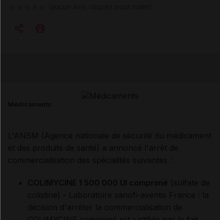
(aucun avis, cliquez pour noter)
Copier l'url
Email
Médicaments
L'ANSM (Agence nationale de sécurité du médicament
et des produits de santé) a annoncé l'arrêt de
commercialisation des spécialités suivantes :
COLIMYCINE 1 500 000 UI comprimé
(sulfate de
colistine) - Laboratoire sanofi-aventis France : la
décision d'arrêter la commercialisation de
COLIMYCINE comprimé est justifiée par le fait