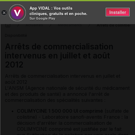
App VIDAL : Vos outils
Installer
×
cliniques, gratuits et en poche.
Sur Google Play
Arrêts de commercial
Actualités
Médicaments
Disponibilité
Arrêts de commercialisation
intervenus en juillet et août
2012
Arrêts de commercialisation intervenus en juillet et
août 2012
L'ANSM (Agence nationale de sécurité du médicament
et des produits de santé) a annoncé l'arrêt de
commercialisation des spécialités suivantes :
COLIMYCINE 1 500 000 UI comprimé
(sulfate de
colistine) - Laboratoire sanofi-aventis France : la
décision d'arrêter la commercialisation de
COLIMYCINE comprimé est justifiée par le fait