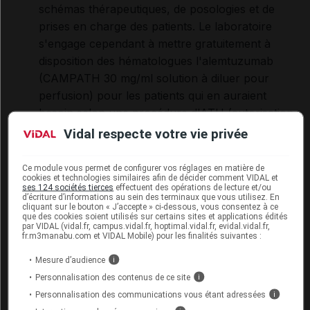
schémas thérapeutiques, de posologies et de
prises en charge des patients. Le laboratoire
s'engage cependant à mettre gratuitement à
disposition des hématologues l'alemtuzumab
(CAMPATH 30 mg/ml solution à diluer pour
perfusion) pour les patients qui en auraient
besoin selon une procédure d'ATU (autorisation
temporaire d'utilisation) nominative.
Vidal respecte votre vie privée
Pour mémoire :
Ce module vous permet de configurer vos réglages en matière de
COLIMYCINE 1 500 000 UI comprimé est indiqué :
cookies et technologies similaires afin de décider comment VIDAL et
ses 124 sociétés tierces
effectuent des opérations de lecture et/ou
d’écriture d’informations au sein des terminaux que vous utilisez. En
cliquant sur le bouton « J’accepte » ci-dessous, vous consentez à ce
en complément de la réhydratation, dans le
que des cookies soient utilisés sur certains sites et applications édités
par VIDAL (vidal.fr, campus.vidal.fr, hoptimal.vidal.fr, evidal.vidal.fr,
traitement de la diarrhée aiguë présumée
fr.m3manabu.com et VIDAL Mobile) pour les finalités suivantes :
d'origine bactérienne en l'absence de suspicion
Mesure d’audience
i
de phénomènes invasifs (altération de l'état
Personnalisation des contenus de ce site
i
général, fièvre, signes toxi-infectieux, etc.).
Personnalisation des communications vous étant adressées
i
L'importance de la réhydratation par soluté de