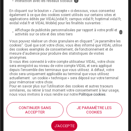
Interaction avec les réseaux sociaux
i
réhydratation orale ou par voie intraveineuse doit
être adaptée en fonction de l'intensité de la
En cliquant sur le bouton « J’accepte » ci-dessous, vous consentez
également à ce que des cookies soient utilisés sur certains sites et
diarrhée, de l'âge et des particularités du patient
applications édités par VIDAL(vidal.fr, campus.vidal.fr, hoptimal.vidal.fr,
evidal.vidal.fr et VIDAL Mobile) pour les finalités suivantes :
(maladies associées, etc.) ;
Affichage de publicités personnalisées par rapport à votre profil et
i
dans la décontamination intestinale digestive lors
activités sur ce site et des sites tiers
des aplasies médullaires.
Vous pouvez réaliser un choix granulaire en cliquant "Je paramètre les
cookies". Quel que soit votre choix, vous êtes informé que VIDAL utilise
des cookies exemptés de consentement, de fonctionnement et de
mesure d'audience pour produire des statistiques de visites
MABCAMPATH 30 mg/ml solution à diluer pour
anonymes.
perfusion est indiqué dans le traitement de la leucémie
Si vous êtes connecté à votre compte utilisateur VIDAL, votre choix
sera enregistré au niveau de votre compte VIDAL et sera appliqué
lymphoïde chronique à cellules B (LLC-B) pour
depuis l’ensemble des terminaux que vous utilisez. A défaut, votre
choix sera uniquement applicable au terminal que vous utilisez
laquelle une polychimiothérapie comportant de la
actuellement : un cookie « technique » sera déposé sur votre terminal
pour mémoriser votre choix.
fludarabine n'est pas appropriée.
Pour en savoir plus sur l’utilisation des cookies et autres traceurs
similaires, ou retirer à tout moment votre consentement à leur usage,
nous vous invitons à vous rendre sur notre
Politique cookies
.
Cet article d'actualité rédigé par un auteur scientifique
reflète l'état des connaissances sur le sujet traité à la
CONTINUER SANS
JE PARAMÈTRE LES
date de sa publication. Il ne s'agit pas d'une page
ACCEPTER
COOKIES
encyclopédique régulièrement remise à jour. L'évolution
ultérieure des connaissances scientifiques peut le
J'ACCEPTE
rendre en tout ou partie caduc.
Consultez notre charte