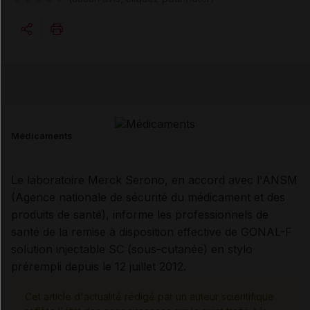
Copier l'url
Email
Médicaments
Le laboratoire Merck Serono, en accord avec l'ANSM
(Agence nationale de sécurité du médicament et des
produits de santé), informe les professionnels de
santé de la remise à disposition effective de GONAL-F
solution injectable SC (sous-cutanée) en stylo
prérempli depuis le 12 juillet 2012.
Cet article d'actualité rédigé par un auteur scientifique