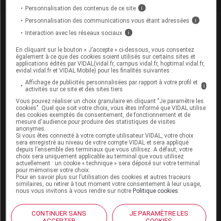
Personnalisation des contenus de ce site
i
Personnalisation des communications vous étant adressées
i
David
Paitraud
Interaction avec les réseaux sociaux
i
David Paitraud est docteur en
En cliquant sur le bouton « J’accepte » ci-dessous, vous consentez
pharmacie et journaliste médical.
également à ce que des cookies soient utilisés sur certains sites et
applications édités par VIDAL(vidal.fr, campus.vidal.fr, hoptimal.vidal.fr,
Diplômé de la faculté de pharmacie de
evidal.vidal.fr et VIDAL Mobile) pour les finalités suivantes :
Poitiers et titulaire du DESS de
Politiques des biens et des services de
Affichage de publicités personnalisées par rapport à votre profil et
i
activités sur ce site et des sites tiers
santé (Paris V), il commence sa carrière
de journaliste en 2006 chez VIDAL, en
Vous pouvez réaliser un choix granulaire en cliquant "Je paramètre les
intégrant la (...)
cookies". Quel que soit votre choix, vous êtes informé que VIDAL utilise
des cookies exemptés de consentement, de fonctionnement et de
mesure d'audience pour produire des statistiques de visites
Du même auteur
anonymes.
Si vous êtes connecté à votre compte utilisateur VIDAL, votre choix
23 juillet 2026
sera enregistré au niveau de votre compte VIDAL et sera appliqué
depuis l’ensemble des terminaux que vous utilisez. A défaut, votre
Complément de gamme : BYOOVIZ disponible
choix sera uniquement applicable au terminal que vous utilisez
en seringue préremplie
actuellement : un cookie « technique » sera déposé sur votre terminal
pour mémoriser votre choix.
Pour en savoir plus sur l’utilisation des cookies et autres traceurs
similaires, ou retirer à tout moment votre consentement à leur usage,
nous vous invitons à vous rendre sur notre
Politique cookies
.
22 juillet 2026
[PODCAST] Iatrogénie médicamenteuse :
connaissez-vous les Ceppim ?
CONTINUER SANS
JE PARAMÈTRE LES
ACCEPTER
COOKIES