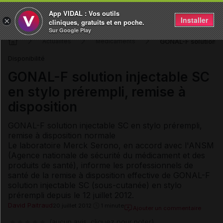
App VIDAL : Vos outils
Installer
×
cliniques, gratuits et en poche.
Sur Google Play
GONAL-F solution in
Actualités
Médicaments
Disponibilité
GONAL-F solution injectable SC
en stylo prérempli, remise à
disposition
GONAL-F solution injectable SC en stylo prérempli,
remise à disposition normale
Le laboratoire Merck Serono, en accord avec l'ANSM
(Agence nationale de sécurité du médicament et des
produits de santé), informe les professionnels de
santé de la remise à disposition effective de GONAL-F
solution injectable SC (sous-cutanée) en stylo
prérempli depuis le 12 juillet 2012.
David Paitraud
20 juillet 2012
1 minute
Ajouter un commentaire
(aucun avis, cliquez pour noter)