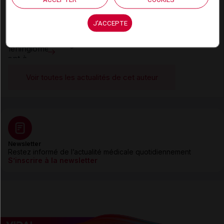
J'ACCEPTE
21 juillet 2026
Désogestrel et étonogestrel : ajout du
méningiome à la liste des contre-indications
Voir toutes les actualités de cet auteur
Newsletter
Restez informé de l’actualité médicale quotidiennement
S’inscrire à la newsletter