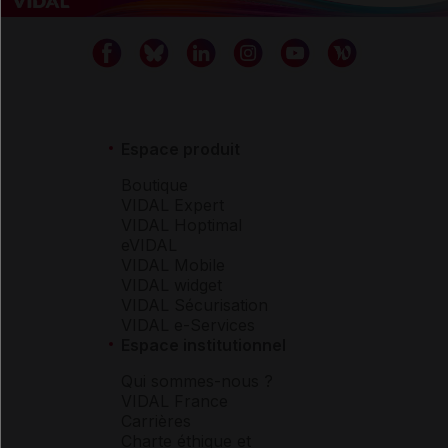
Espace produit
Boutique
VIDAL Expert
VIDAL Hoptimal
eVIDAL
VIDAL Mobile
VIDAL widget
VIDAL Sécurisation
VIDAL e-Services
Espace institutionnel
Qui sommes-nous ?
VIDAL France
Carrières
Charte éthique et