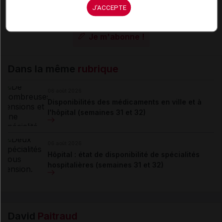
J'ACCEPTE
Pour recevoir gratuitement toute l’actualité par mail
Je m'abonne !
Dans la même
rubrique
06 août 2026
Disponibilités des médicaments en ville et à
l'hôpital (semaines 31 et 32)
06 août 2026
Hôpital : état de disponibilité de spécialités
hospitalières (semaines 31 et 32)
David
Paitraud