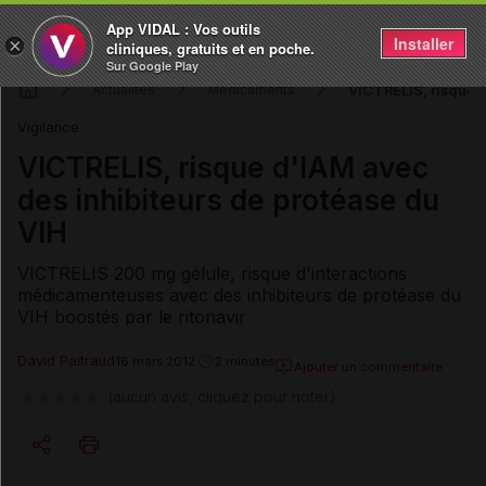
App VIDAL : Vos outils
Installer
×
cliniques, gratuits et en poche.
Sur Google Play
VICTRELIS, risque d
Actualités
Médicaments
Vigilance
VICTRELIS, risque d'IAM avec
des inhibiteurs de protéase du
VIH
VICTRELIS 200 mg gélule, risque d'interactions
médicamenteuses avec des inhibiteurs de protéase du
VIH boostés par le ritonavir
David Paitraud
16 mars 2012
2 minutes
Ajouter un commentaire
(aucun avis, cliquez pour noter)