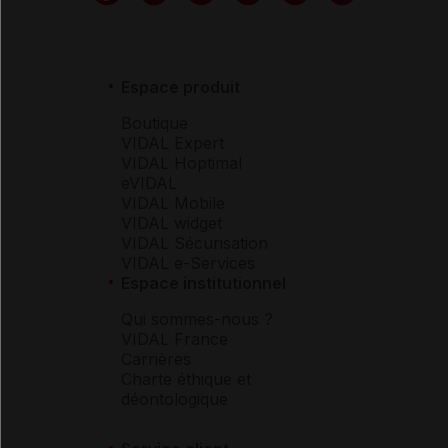
Espace produit
Boutique
VIDAL Expert
VIDAL Hoptimal
eVIDAL
VIDAL Mobile
VIDAL widget
VIDAL Sécurisation
VIDAL e-Services
Espace institutionnel
Qui sommes-nous ?
VIDAL France
Carrières
Charte éthique et
déontologique