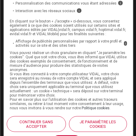
Personnalisation des communications vous étant adressées
i
site de l'ANSM (21 février 2012)
Interaction avec les réseaux sociaux
i
En cliquant sur le bouton « J’accepte » ci-dessous, vous consentez
également à ce que des cookies soient utilisés sur certains sites et
Sources
applications édités par VIDAL(vidal.fr, campus.vidal.fr, hoptimal.vidal.fr,
evidal.vidal.fr et VIDAL Mobile) pour les finalités suivantes :
Affichage de publicités personnalisées par rapport à votre profil et
ANSM (Agence nationale de sécurité du
i
activités sur ce site et des sites tiers
médicament et des produits de santé)
Vous pouvez réaliser un choix granulaire en cliquant "Je paramètre les
cookies". Quel que soit votre choix, vous êtes informé que VIDAL utilise
EMA (European Medicines Agency)
des cookies exemptés de consentement, de fonctionnement et de
mesure d'audience pour produire des statistiques de visites
AFSSAPS
anonymes.
Si vous êtes connecté à votre compte utilisateur VIDAL, votre choix
Laboratoire MSD
sera enregistré au niveau de votre compte VIDAL et sera appliqué
depuis l’ensemble des terminaux que vous utilisez. A défaut, votre
choix sera uniquement applicable au terminal que vous utilisez
actuellement : un cookie « technique » sera déposé sur votre terminal
pour mémoriser votre choix.
Pour en savoir plus sur l’utilisation des cookies et autres traceurs
Les commentaires sont momentanément
similaires, ou retirer à tout moment votre consentement à leur usage,
désactivés
nous vous invitons à vous rendre sur notre
Politique cookies
.
La publication de commentaires est
CONTINUER SANS
JE PARAMÈTRE LES
ACCEPTER
COOKIES
momentanément indisponible.